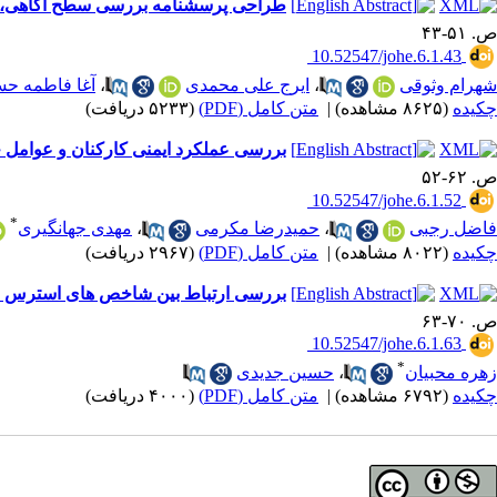
طراحی پرسشنامه بررسی سطح آگاهی، نگ
ص. ۵۱-۴۳
‎ 10.52547/johe.6.1.43
شهرام وثوقی
،
ایرج علی محمدی
،
آغا فاطمه حس
چکیده
(۸۶۲۵ مشاهده)
|
متن کامل (PDF)
(۵۲۳۳ دریافت)
بررسی عملکرد ایمنی کارکنان و عوامل جم
ص. ۶۲-۵۲
‎ 10.52547/johe.6.1.52
*
فاضل رجبی
،
حمیدرضا مکرمی
،
مهدی جهانگیری
چکیده
(۸۰۲۲ مشاهده)
|
متن کامل (PDF)
(۲۹۶۷ دریافت)
بررسی ارتباط بین شاخص های استرس حرارتی (WBGT و DI) با بهره وری نیروی انسانی
ص. ۷۰-۶۳
‎ 10.52547/johe.6.1.63
*
زهره محبیان
،
حسین جدیدی
چکیده
(۶۷۹۲ مشاهده)
|
متن کامل (PDF)
(۴۰۰۰ دریافت)