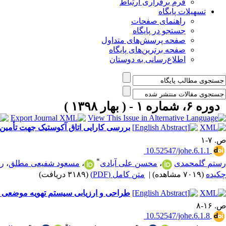
فرم برقراری ارتباط
تسهیلات پایگاه
راهنمای صفحات
جستجو در پایگاه
صفحه پرسش‌های متداول
صفحه برترین‌های پایگاه
اطلاع‌رسانی به دوستان
دوره ۶، شماره ۱ - ( بهار ۱۳۹۸ )
بررسی کارایی اتاق آکوستیک جهت تأمین 
ص. ۷-۱
‎ 10.52547/johe.6.1.1
*
رستم گلمحمدی
،
محسن علی آبادی
،
مسعود شفیعی مطلق
،
ر
چکیده
(۷۰۱۹ مشاهده)
|
متن کامل (PDF)
(۳۱۸۹ دریافت)
طراحی و ارزیابی سیستم تهویه موضعی و
ص. ۱۶-۸
‎ 10.52547/johe.6.1.8