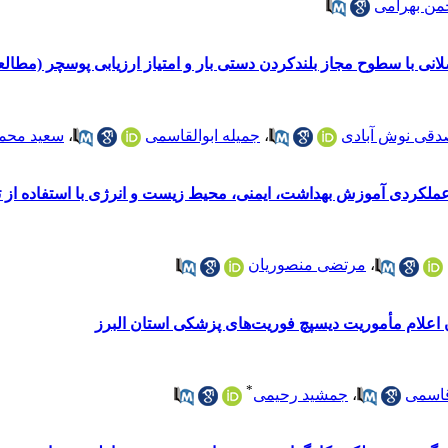
من بهرامی
لانی با سطوح مجاز بلندکردن دستی بار و امتیاز ارزیابی پوسچر (مط
دقی نوش آبادی
،
جمیله ابوالقاسمی
،
سعید محم
ملکردی آموزش بهداشت، ایمنی، محیط زیست و انرژی با استفاده از ت
،
مرتضی منصوریان
ن اعلام مأموریت دیسپچ فوریت‌های پزشکی استان البرز
*
قاسمی
،
جمشید رحیمی