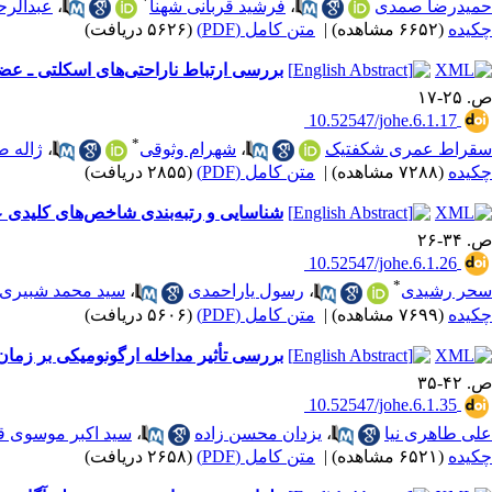
*
حمیدرضا صمدی
،
فرشید قربانی شهنا
،
عبدالرح
چکیده
(۶۶۵۲ مشاهده)
|
متن کامل (PDF)
(۵۶۲۶ دریافت)
بررسی ارتباط ناراحتی‌های اسکلتی ـ عض
ص. ۲۵-۱۷
‎ 10.52547/johe.6.1.17
*
سقراط عمری شکفتیک
،
شهرام وثوقی
،
ژاله ص
چکیده
(۷۲۸۸ مشاهده)
|
متن کامل (PDF)
(۲۸۵۵ دریافت)
شناسایی و رتبه‌بندی شاخص‌های کلیدی ع
ص. ۳۴-۲۶
‎ 10.52547/johe.6.1.26
*
سحر رشیدی
،
رسول یاراحمدی
،
سید محمد شبیری
چکیده
(۷۶۹۹ مشاهده)
|
متن کامل (PDF)
(۵۶۰۶ دریافت)
بررسی تأثیر مداخله ارگونومیکی بر زما
ص. ۴۲-۳۵
‎ 10.52547/johe.6.1.35
علی طاهری نیا
،
یزدان محسن زاده
،
سید اکبر موسوی 
چکیده
(۶۵۲۱ مشاهده)
|
متن کامل (PDF)
(۲۶۵۸ دریافت)