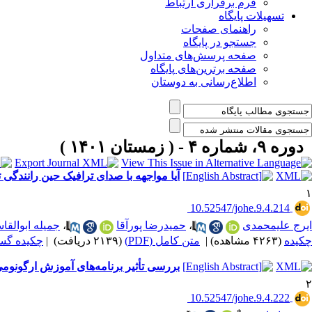
فرم برقراری ارتباط
تسهیلات پایگاه
راهنمای صفحات
جستجو در پایگاه
صفحه پرسش‌های متداول
صفحه برترین‌های پایگاه
اطلاع‌رسانی به دوستان
دوره ۹، شماره ۴ - ( زمستان ۱۴۰۱ )
آیا مواجهه با صدای ترافیک حین رانندگی ت
۱
‎ 10.52547/johe.9.4.214
ایرج علیمحمدی
،
حمیدرضا پورآقا
،
جمیله ابوالق
چکیده
(۴۲۶۳ مشاهده)
|
متن کامل (PDF)
(۲۱۳۹ دریافت)
|
چکیده گسترده
بررسی تأثیر برنامه‌های آموزش ارگونومی
۲
‎ 10.52547/johe.9.4.222