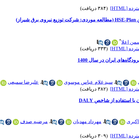
 [HTML]
(۳۸۴ دریافت)
از)
*
سمن اعلا
 [HTML]
(۳۳۳ دریافت)
گاه‌های ایران در سال 1400
،
سید غلام عباس موسوی
،
علیرضا سمیعی
 [HTML]
(۳۸۲ دریافت)
 استفاده از شاخص DALY
کبری
،
مهرداد مهدیان
،
مرضیه صدف
 [HTML]
(۳۰۹ دریافت)