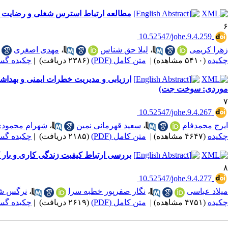
مطالعه ارتباط استرس شغلی و رضایت شغ
۶
‎ 10.52547/johe.9.4.259
زهرا کریمی
،
لیلا حق شناس
،
مهدی اصغری
چکیده
(۵۴۱۰ مشاهده)
|
متن کامل (PDF)
(۲۳۸۶ دریافت)
|
چکیده گسترده
موردی: سوخت جت)
۷
‎ 10.52547/johe.9.4.267
ایرج محمدفام
،
سعید قهرمانی نمین
،
شهرام محمود
چکیده
(۴۶۴۷ مشاهده)
|
متن کامل (PDF)
(۲۱۸۵ دریافت)
|
چکیده گسترده
بررسی ارتباط کیفیت زندگی کاری و بار 
۸
‎ 10.52547/johe.9.4.277
میلاد عباسی
،
نگار صفرپور خطبه سرا
،
نرگس شک
چکیده
(۴۷۵۱ مشاهده)
|
متن کامل (PDF)
(۲۶۱۹ دریافت)
|
چکیده گسترده