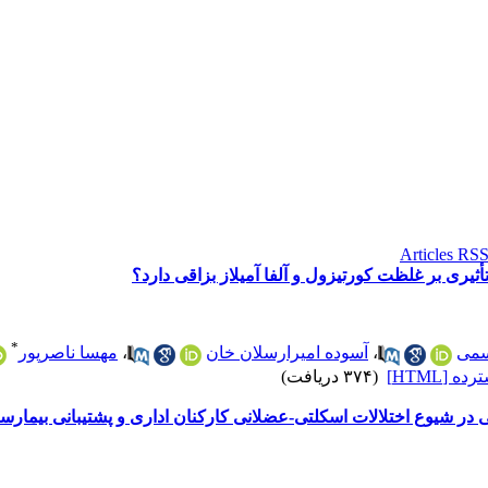
أثیری بر غلظت کورتیزول و آلفا آمیلاز بزاقی دارد؟
*
اسمی
،
آسوده امیرارسلان خان
،
مهسا ناصرپور
 [HTML]
(۳۷۴ دریافت)
 در شیوع اختلالات اسکلتی-عضلانی کارکنان اداری و پشتیبانی بیمارس