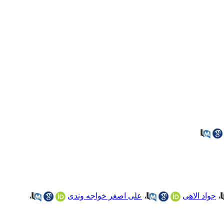
،
جواد الاهی
،
علی اصغر خواجه وندی
،