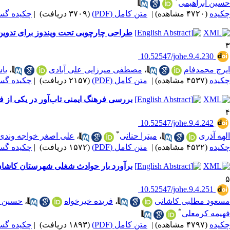
*
حسین ابراهیمی
چکیده
(۴۷۲۰ مشاهده)
|
متن کامل (PDF)
(۳۷۰۹ دریافت)
|
چکیده گسترده
طراحی چارچوبی تحت ویندوز برای تدوین HSE-Plan (مطالعه موردی: شرکت توزیع نیروی برق شیر
۳
‎ 10.52547/johe.9.4.230
ایرج محمدفام
،
مصطفی میرزایی علی آبادی
،
یا
چکیده
(۴۵۳۷ مشاهده)
|
متن کامل (PDF)
(۲۱۵۷ دریافت)
|
چکیده گسترده
بررسی فرهنگ ایمنی تاب‌آور در یکی از فرود
۴
‎ 10.52547/johe.9.4.242
*
الهه آذری
،
میترا حنانی
،
علی اصغر خواجه وندی
چکیده
(۴۵۳۲ مشاهده)
|
متن کامل (PDF)
(۱۵۷۲ دریافت)
|
چکیده گسترده
برآورد بار حوادث شغلی شهرستان کاشان با
۵
‎ 10.52547/johe.9.4.251
مسعود مطلبی کاشانی
،
فریده خیرخواه
،
حسین ا
*
فهیمه کرمعلی
چکیده
(۴۷۹۷ مشاهده)
|
متن کامل (PDF)
(۱۸۹۳ دریافت)
|
چکیده گسترده