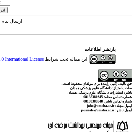
ارسال پیام 
بازنشر اطلاعات
این مقاله تحت شرایط
 International License
حق تالیف (کپی رایت) برای مولفان محفوظ است.
صاحب امتیاز:
دانشگاه علوم پزشکی همدان
ناشر:
انتشارات دانشگاه علوم پزشکی همدان
شماره تماس مجله
: 08138381645
شماره تماس ناشر:
08138380548
ایمیل مجله:
johe@umsha.ac.ir
ایمیل ناشر:
journals@umsha.ac.ir