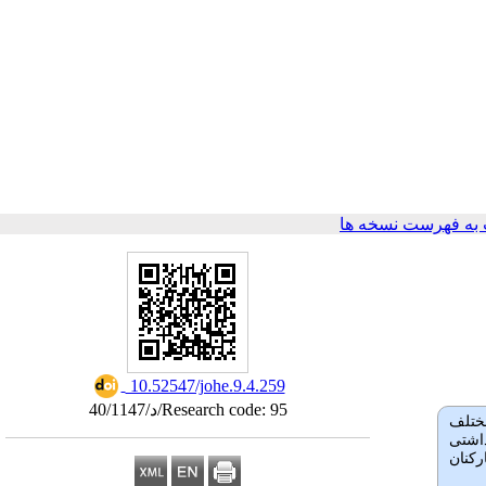
به فهرست نسخه ها
‎ 10.52547/johe.9.4.259
Research code: 95/د/40/1147
مختلف
داشتی
کنان