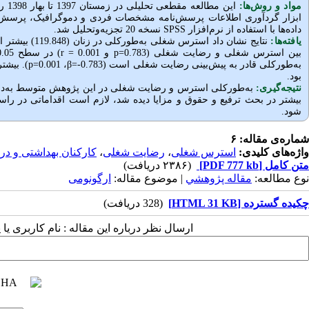
مواد و روش‌‌ها:
این
ابزار گردآوری اطلاعات پرسش‌نامه مشخصات فردی و دموگرافیک، پرس
داده‌ها با استفاده از نرم‌افزار
SPSS
نسخه 20 تجزیه‌وتحلیل شد.
یافته‌ها:
بین استرس شغلی و رضایت شغلی (0.783
p=
و 0.001
r =
) در سطح 0.05
به‌طورکلی قادر به پیش‌بینی رضایت شغلی است (0.783-=
β
، 0.001
p=
). بیشت
بود.
نتیجه‌گیری:
به‌طورکلی استرس و رضایت شغلی در این پژوهش متوسط به‌دست آ
بیشتر در بحث ترفیع و حقوق و مزایا دیده شد، لازم است اقداماتی در راست
شود.
شماره‌ی مقاله: ۶
واژه‌های کلیدی:
استرس شغلی
،
رضایت شغلی
،
کارکنان بهداشتی و در
متن کامل
[PDF 777 kb]
(۲۳۸۶ دریافت)
نوع مطالعه:
مقاله پژوهشي
| موضوع مقاله:
ارگونومی
چکیده گسترده [HTML 31 KB]
(328 دریافت)
ارسال نظر درباره این مقاله : نام کاربری ی