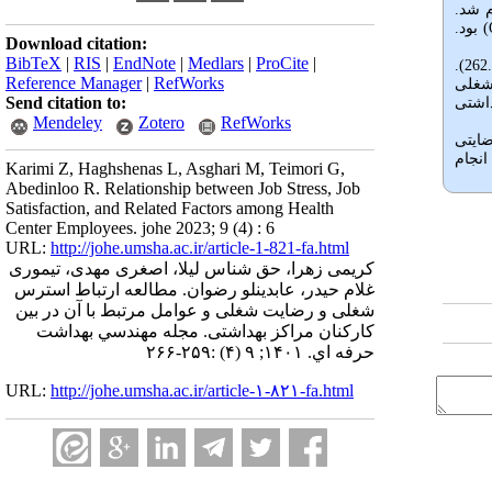
نجام شد.
) بود.
Download citation:
BibTeX
|
RIS
|
EndNote
|
Medlars
|
ProCite
|
نتایج نشان داد استرس شغلی به‌طورکلی در زنان (119.848) بیشتر از مردان (108.122) و رضایت شغلی آن‌ها (242.450) کمتر از مردان است (262.682).
Reference Manager
|
RefWorks
شغلی
Send citation to:
اشتی
Mendeley
Zotero
RefWorks
ضایتی
انجام
Karimi Z, Haghshenas L, Asghari M, Teimori G,
Abedinloo R. Relationship between Job Stress, Job
Satisfaction, and Related Factors among Health
Center Employees. johe 2023; 9 (4) : 6
URL:
http://johe.umsha.ac.ir/article-1-821-fa.html
کریمی زهرا، حق شناس لیلا، اصغری مهدی، تیموری
غلام حیدر، عابدینلو رضوان. مطالعه ارتباط استرس
شغلی و رضایت شغلی و عوامل مرتبط با آن در بین
کارکنان مراکز بهداشتی. مجله مهندسي بهداشت
حرفه اي. ۱۴۰۱; ۹ (۴) :۲۵۹-۲۶۶
URL:
http://johe.umsha.ac.ir/article-۱-۸۲۱-fa.html