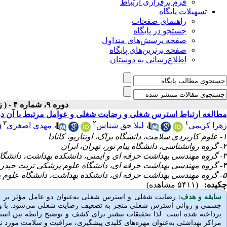
فرم برقراری ارتباط
تسهیلات پایگاه
راهنمای صفحات
جستجو در پایگاه
صفحه پرسش‌های متداول
صفحه برترین‌های پایگاه
اطلاع‌رسانی به دوستان
دوره ۹، شماره ۴ - ( زمستان ۱۴۰۱ )
مطالعه ارتباط استرس شغلی و رضایت شغلی و عوامل مرتبط با آن در 
۳
۲
۱
زهرا کریمی
،
لیلا حق شناس
،
مهدی اصغری
۱- علوم کاربردی سلامت، دانشگاه براک، اونتاریو، کانادا
۲- گروه روانشناسی، دانشگاه پیام نور، تهران، ایران
۳- گروه مهندسی بهداشت حرفه ای و ایمنی، دانشکده بهداشت، دانشگاه علوم پزشکی اراک، اراک، ایران
۴- گروه مهندسی بهداشت حرفه ای، دانشگاه علوم پزشکی تربت حیدریه، تربت حیدریه، ایران
۵- گروه مهندسی بهداشت حرفه ای، دانشکده بهداشت، دانشگاه علوم پزشکی همدان، همدان، ایران ،
چکیده:
(۵۴۱۱ مشاهده)
سابقه و هدف:
رضایت شغلی و استرس شغلی به‌عنوان دو عامل مؤثر بر بهر
جسمی و روانی استرس شغلی منجر به تضعیف رضایت شغلی می‌شود. با وجود م
پرداخته شده است. لذا تحقیقات بیشتر برای کشف و توضیح رابطه بین ا
مراکز بهداشتی به‌عنوان مهره‌های کلیدی پیشگیری، مراقبت و سلامت مورد ن