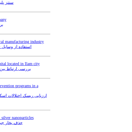
سنتز پلی
pany
بر
eral manufacturing industry
استفاده از وسایل 
tal located in Ilam city
بررسی ارتباط بین
rvention programs in a
silver nanoparticles
های دندان‌پزشکی با استفاده از یک سامانه پالایش