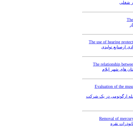
ار شغلی
The
ز
The use of hearing protect
ی ازصنایع تولیدی
The relationship betwee
ن های شهر ایلام
Evaluation of the mus
ارزیابی ریسک اختلالات اسکلتی عضلانی با استفاده از روش تحلیل وظایف تکراری و اجرای برنامه‎ت
Removal of mercury 