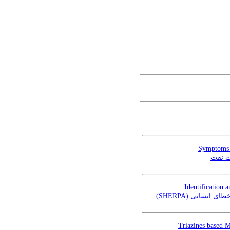
Symptoms o
ت نفت
Identification 
هش خطای انسانی
Triazines based M