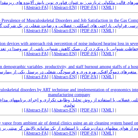
مرهای قالب ملکولی تریازینی: به عنوان فناوری نوین پایش آلاینده های ریزمقد
|
[Abstract-FA]
|
[Abstract-EN]
|
[PDF-FA]
|
[XML]
|
 Prevalence of Musculoskeletal Disorders and Job Satisfaction in the Gas Com
رسی فراوانی ناراحتی ‌های اسکلتی- عضلانی و رضایت شغلی در یک شرکت گا
|
[Abstract-FA]
|
[Abstract-EN]
|
[PDF-FA]
|
[XML]
|
ion devices with approach risk perception of noise induced hearing loss in sev
حفاظت شنوایی با رویکرد درک ریسک کاهش شنوایی ناشی از سروصدا در تعداد
|
[Abstract-FA]
|
[Abstract-EN]
|
[PDF-FA]
|
[XML]
|
n demographic variables, productivity, and staff burnout among staffs of a hospi
 متغیرهای دموگرافیک، بهره وری و فرسودگی شغلی در پرسنل یکی از بیمارستا
|
[Abstract-FA]
|
[Abstract-EN]
|
[PDF-FA]
|
[XML]
|
culoskeletal disorders by ART technique and implementation of ergonomics inte
manufacturing company
های مداخله ارگونومی در یک شرک
تولیدی
|
[Abstract-FA]
|
[Abstract-EN]
|
[PDF-FA]
|
[XML]
|
vapor from ambient air of dental clinics using an air cleaning system based on 
حذف بخار جیوه از هوای مطب‎ گر مبتنی بر نانوذرات نقره
|
[Abstract-FA]
|
[Abstract-EN]
|
[PDF-FA]
|
[XML]
|