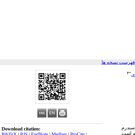
فهرست نسخه ها
۴
*
دی
سندرم
Download citation:
ته است
BibTeX
|
RIS
|
EndNote
|
Medlars
|
ProCite
|