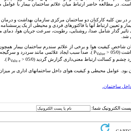
ست. در مطالعه حاضر ارتباط میان علائم ساختمان بیمار با عوامل 
ار در بین کلیه کارکنان دو ساختمان مرکزی سازمان بهداشت و درما
 و تعیین ارتباط آن­ها با فاکتورهای فردی و محیطی از یک پرسشنامه‌ 
طی تاثیر گذار شامل صدا، روشنایی، رطوبت، سرعت جریان هوا، دمای 
 شد.
نوان شاخص کیفیت هوا و برخی از علائم سندرم ساختمان بیمار همچون
05 < P
). صدا سبب ایجاد علائمی مانند سردرد و سرگیجه 
Value
و کسالت ارتباط معنی‌داری گزارش گردید (05/0 < P
).
Valu
e
 بود. عوامل محیطی و کیفیت هوای داخل ساختمان­های اداری بر میزا
اخل ساختمان.
ا پست الکترونیک شما: