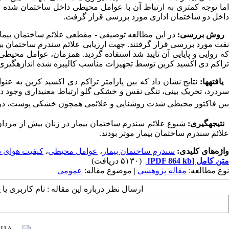
اما توجه کمتری به ارتباط آن با عوامل محیطی داخل ساختمان شده ا
داخل دو ساختمان اداری مورد بررسی قرار گرفت.
روش بررسی:
در این مطالعه توصیفی - مقطعی علائم ساختمان بیم
نفت مورد بررسی قرار گرفتند. جهت ارزیابی علائم سندرم ساختمان بیمار
که روایی و پایایی آن تایید شد استفاده گردید. همزمان، عوامل محی
تراکم دی اکسید کربن توسط تجهیزات مناسب کالیبره شده اندازه­گیری
یافته­ها:
نتایج نشان داد که بین پارامتر تراکم دی اکسید کربن به ع
ردرد، تحریک بینی، تنگی نفس و خشکی گلو ارتباط معنی­داری وجود داشت (/0
بین فاکتور محیطی شدت روشنایی و علائمی همچون خشکی پوست، درد چشم 
نتیجه­گیری:
شیوع علائم سندرم ساختمان بیمار در زنان بیش از مردان
علائم سندرم ساختمان بیمار موثر بودند.
واژه‌های کلیدی:
سندرم ساختمان بیمار
،
عوامل محیطی
،
کیفیت هوای د
متن کامل
[PDF 864 kb]
(۵۱۳۰ دریافت)
نوع مطالعه:
مقاله پژوهشي
| موضوع مقاله:
عمومى
ارسال نظر درباره این مقاله : نام کاربری ی