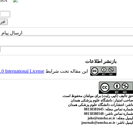
ارسال پیام 
بازنشر اطلاعات
این مقاله تحت شرایط
 International License
حق تالیف (کپی رایت) برای مولفان محفوظ است.
صاحب امتیاز:
دانشگاه علوم پزشکی همدان
ناشر:
انتشارات دانشگاه علوم پزشکی همدان
شماره تماس مجله
: 08138381645
شماره تماس ناشر:
08138380548
ایمیل مجله:
johe@umsha.ac.ir
ایمیل ناشر:
journals@umsha.ac.ir