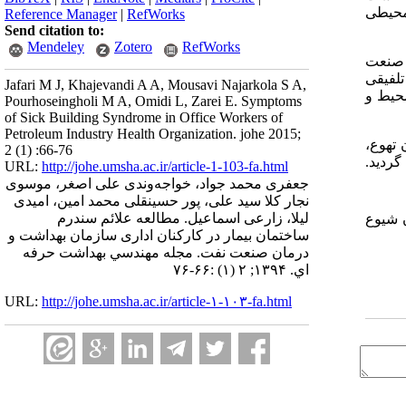
محیطی
Reference Manager
|
RefWorks
Send citation to:
Mendeley
Zotero
RefWorks
ن صنعت
تلفیقی
Jafari M J, Khajevandi A A, Mousavi Najarkola S A,
محیط و
Pourhoseingholi M A, Omidi L, Zarei E. Symptoms
of Sick Building Syndrome in Office Workers of
Petroleum Industry Health Organization. johe 2015;
 تهوع،
2 (1) :66-76
گردید.
URL:
http://johe.umsha.ac.ir/article-1-103-fa.html
جعفری محمد جواد، خواجه‌وندی علی اصغر، موسوی
نجار کلا سید علی، پور حسینقلی محمد امین، امیدی
لیلا، زارعی اسماعیل. مطالعه علائم سندرم
ن شیوع
ساختمان بیمار در کارکنان اداری سازمان بهداشت و
درمان صنعت نفت. مجله مهندسي بهداشت حرفه
اي. ۱۳۹۴; ۲ (۱) :۶۶-۷۶
URL:
http://johe.umsha.ac.ir/article-۱-۱۰۳-fa.html