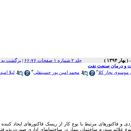
جلد ۲ شماره ۱ صفحات ۷۶-۶۶
|
برگشت به 
شت و درمان صنعت نفت
۳
۲
موسوی نجار کلا
،
محمد امین پور حسینقلی
،
لیلا امی
 و فاکتورهای مرتبط با نوع کار از ریسک فاکتورهای ایجاد کننده 
وع علائم سندرم ساختمان بیمار در ساختمان­های اداری صورت پذیرف