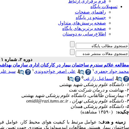
فرم برقراری ارتباط
تسهیلات پایگاه
راهنمای صفحات
جستجو در پایگاه
صفحه پرسش‌های متداول
صفحه برترین‌های پایگاه
اطلاع‌رسانی به دوستان
دوره ۲، شماره ۱ - ( بهار ۱۳۹۴ )
مطالعه علائم سندرم ساختمان بیمار در کارکنان اداری سازمان بهدا
۱
۱
محمد جواد جعفری
،
علی اصغر خواجه‌وندی
،
سید علی 
۵
،
اسماعیل زارعی
۱- دانشگاه علوم پزشکی شهید بهشتی
۲- بهداشت و درمان شرکت نفت
۳- بیمارستان طالقانی، دانشگاه علوم پزشکی شهید بهشتی
۴- دانشگاه علوم پزشکی تهران ،
omidil@razi.tums.ac.ir
۵- دانشگاه علوم پزشکی همدان
چکیده:
(۱۳۵۹۰ مشاهده)
زمینه و هدف:
عوامل مرتبط با کیفیت هوای محیط کار، عوامل فردی
ساختمان بیمار هستند. مطالعات اپیدمیولوژیک متعددی جهت تعیین شی