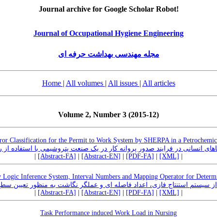
Journal archive for Google Scholar Robot!
Journal of Occupational Hygiene Engineering
مجله مهندسی بهداشت حرفه ای
Home
|
All volumes
|
All issues
|
All articles
Volume 2, Number 3 (2015-12)
or Classification for the Permit to Work System by SHERPA in a Petrochemica
ی خطاهای انسانی در فرایند صدور پروانه کار در یک صنعت پتروشیمی با استفاده ا
|
[Abstract-FA]
|
[Abstract-EN]
|
[PDF-FA]
|
[XML]
|
y Logic Inference System, Interval Numbers and Mapping Operator for Determi
از سیستم استنتاج فازی، اعداد فاصله ای و عملگر نگاشت به منظور تعیین س
|
[Abstract-FA]
|
[Abstract-EN]
|
[PDF-FA]
|
[XML]
|
Task Performance induced Work Load in Nursing