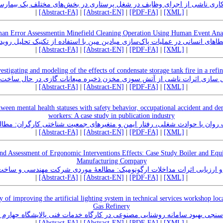
کاری ناشی از اجرای وظایف در شغل پرستاری در بخش‌های مختلف یک بیمارس
|
[Abstract-FA]
|
[Abstract-EN]
|
[PDF-FA]
|
[XML]
|
an Error Assessmentin Minefield Cleaning Operation Using Human Event Anal
طاهای انسانی در عملیات پاک‌سازی میادین مین با استفاده از تکنیک تحلیل رویدا
|
[Abstract-FA]
|
[Abstract-EN]
|
[PDF-FA]
|
[XML]
|
estigating and modeling of the effects of condensate storage tank fire in a refi
سازی اثرات ناشی از آتش سوزی مخزن ذخیره میعانات گازی در حال ساخت ی
|
[Abstract-FA]
|
[Abstract-EN]
|
[PDF-FA]
|
[XML]
|
tween mental health statuses with safety behavior, occupational accident and 
workers: A case study in publication industry
روان با حوادث شغلی، رفتار ایمن و متغیرهای جمعیت شناختی کارگران: مط
|
[Abstract-FA]
|
[Abstract-EN]
|
[PDF-FA]
|
[XML]
|
and Assessment of Ergonomic Interventions Effects: Case Study Boiler and Eq
Manufacturing Company
و ارزیابی اثرات مداخلات ارگونومیک: مطالعۀ موردی شرکت مهندسی و ساخت 
|
[Abstract-FA]
|
[Abstract-EN]
|
[PDF-FA]
|
[XML]
|
y of improving the artificial lighting system in technical services workshop lo
Gas Refinery
 سنجی بهبود سامانه روشنایی مصنوعی در کارگاه خدمات فنی پالایشگاه چهارم 
|
[Abstract-FA]
|
[Abstract-EN]
|
[PDF-FA]
|
[XML]
|