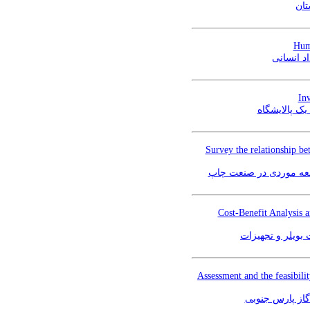
تان
Hum
د انسانی
Inv
ک پالایشگاه
Survey the relationship be
العه موردی در صنعت چاپ
Cost-Benefit Analysis 
بویلر و تجهیزات
Assessment and the feasibilit
گاز پارس جنوبی