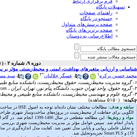
فرم برقراری ارتباط
تسهیلات پایگاه
راهنمای صفحات
جستجو در پایگاه
صفحه پرسش‌های متداول
صفحه برترین‌های پایگاه
اطلاع‌رسانی به دوستان
دوره ۹، شماره ۲ - ( تابستان ۱۴۰۱ )
شناسایی و ارزیابی متغیرهای بهداشت، ایمنی و محیط‌زیستی مؤثر بر پر
۲
*
۱
محمد حسین پرکره
،
عسگر جلالیان
،
سید مس
۱- گروه مدیریت محیط‌زیست، حقوق محیط‌زیست، دانشکده منابع طبیعی و محیط‌زیست، واحد علوم و تحقیقات، دانشگاه آزاد اسلامی، تهران، ایران
۲- گروه حقوق، واحد تهران جنوب، دانشگاه پیام نور، تهران، ایران ،
com
۳- گروه علوم و مهندسی محیط‌زیست، دانشکده منابع طبیعی و محیط‌زیست، واحد علوم و تحقیقات، دانشگاه آزاد اسلامی، تهران، ایران
چکیده:
(۵۱۵۰ مشاهده)
سابقه و هدف:
مطالعات مختلف نشان داده‌اند توجه به اصول
HSE
در ساخت‌وس
الگویی برای حفاظت از محیط‌زیست در پروژه‌های ساخت‌وساز شهری طرا
مواد و روش‌‌ها:
این مطالعه مقطعی در سال
پایدار انجام شد. سپس عوامل مؤثر بر مدیریت محیط‌زیست شهری بررسی و 
و تحلیل عاملی روایی و پایایی مدل تعیین شد. کفایت مدل اندازه‌گیری در مدل
19) و
Smart PLS
تجزیه‌وتحلیل شد.