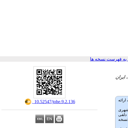
ه فهرست نسخه ها
ارائه
‎ 10.52547/johe.9.2.136
ه شهری
دلفی
نسخه