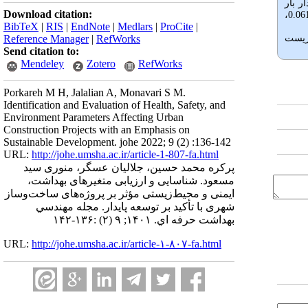
وانع و آسیب‌ها (13 سؤال) به ترتیب 0.716، 0.821 و 0.831 و مقدار بار
Download citation:
به ترتیب 2.25، 0.061،
BibTeX
|
RIS
|
EndNote
|
Medlars
|
ProCite
|
زیست
Reference Manager
|
RefWorks
Send citation to:
Mendeley
Zotero
RefWorks
Porkareh M H, Jalalian A, Monavari S M.
Identification and Evaluation of Health, Safety, and
Environment Parameters Affecting Urban
Construction Projects with an Emphasis on
Sustainable Development. johe 2022; 9 (2) :136-142
URL:
http://johe.umsha.ac.ir/article-1-807-fa.html
پرکره محمد حسین، جلالیان عسگر، منوری سید
مسعود. شناسایی و ارزیابی متغیرهای بهداشت،
ایمنی و محیط‌زیستی مؤثر بر پروژه‌های ساخت‌وساز
شهری با تأکید بر توسعه پایدار. مجله مهندسي
بهداشت حرفه اي. ۱۴۰۱; ۹ (۲) :۱۳۶-۱۴۲
URL:
http://johe.umsha.ac.ir/article-۱-۸۰۷-fa.html