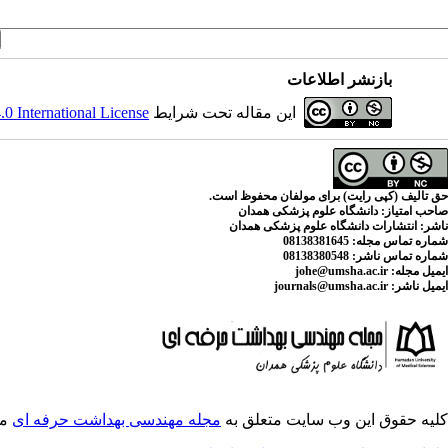
بازنشر اطلاعات
این مقاله تحت شرایط
 International License
حق تالیف (کپی رایت) برای مولفان محفوظ است.
صاحب امتیاز:
دانشگاه علوم پزشکی همدان
ناشر:
انتشارات دانشگاه علوم پزشکی همدان
شماره تماس مجله
: 08138381645
شماره تماس ناشر:
08138380548
ایمیل مجله:
johe@umsha.ac.ir
ایمیل ناشر:
journals@umsha.ac.ir
کلیه حقوق این وب سایت متعلق به
مجله مهندسی بهداشت حرفه ای
می