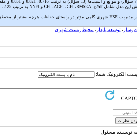
نتایج نشان داد پایایی عوامل ساختاری (7 سؤال)، عوامل محتوایی (7 سؤال) و م
χ2/df
،
RMSEA
،
GFI
،
AGFI
،
CFI
و
NNFI
HSE
شهری گامی مؤثر در راستای حفاظت هرچه بیشتر از محیط‌
‌وساز
،
توسعه پایدار
،
محیط‌زیست شهری
ا پست الکترونیک شما:
به نویسنده مسئول