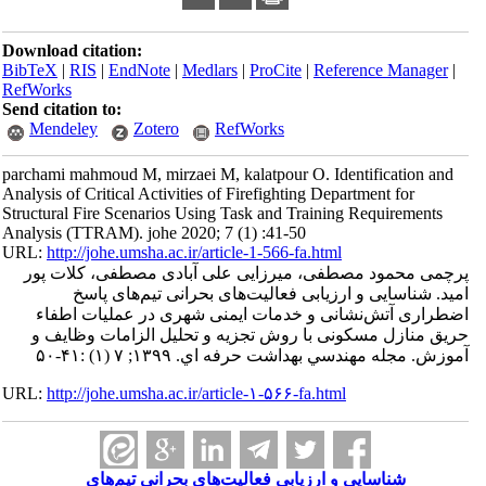
Download citation:
BibTeX
|
RIS
|
EndNote
|
Medlars
|
ProCite
|
Refe
RefWorks
Send citation to:
Mendeley
Zotero
RefWorks
parchami mahmoud M, mirzaei M, kalatpour O. Ide
Analysis of Critical Activities of Firefighting Dep
Structural Fire Scenarios Using Task and Trainin
Analysis (TTRAM). johe 2020; 7 (1) :41-50
URL:
http://johe.umsha.ac.ir/article-1-566-fa.html
فی، میرزایی علی آبادی مصطفی، کلات پور
رزیابی فعالیت‌های بحرانی تیم‌های پاسخ
نی و خدمات ایمنی شهری در عملیات اطفاء
ی با روش تجزیه و تحلیل الزامات وظایف و
اشت حرفه اي. ۱۳۹۹; ۷ (۱) :۴۱-۵۰
URL:
http://johe.umsha.ac.ir/article-۱-۵۶۶-fa.html
و ارزیابی فعالیت‌های بحرانی تیم‌های