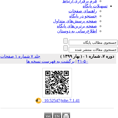
راری ارتباط
ی صفحات
ر پایگاه
رسش‌های متداول
رین‌های پایگاه
سانی به دوستان
جلد ۷ شماره ۱ صفحات
|
برگشت به فهرست نسخه ها
‎ 10.52547/johe.7.1.41