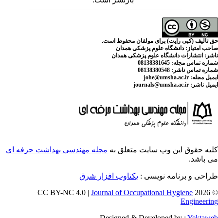
ی مولفان محفوظ است.
م پزشکی همدان
لوم پزشکی همدان
ایت متعلق به
مجله مهندسی بهداشت حرفه ای
سی :
یکتاوب افزار شرق
Journal of Occupati
Designed & Deve