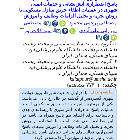
راری آتش‌نشانی و خدمات ایمنی
عملیات اطفاء حریق منازل مسکونی با
ه و تحلیل الزامات وظایف و آموزش
۱
رچمی محمود
،
مصطفی
۲
*
۱
علی آبادی
،
امید کلات پور
 مدیریت سلامت، ایمنی و محیط زیست
بهداشت، دانشگاه علوم پزشکی ابن
دان، همدان، ایران
 مدیریت سلامت، ایمنی و محیط زیست
بهداشت، دانشگاه علوم پزشکی ابن
دان، همدان، ایران ،
kalatpour@ums
(۷۷۳۰ مشاهده)
 هدف:
با
افزایش
جمعیت
شهرها،
بروز
حوادث
سترده
تر
از
گذشته
در
حال
رخ
دادن
می‌باشد
.
مهم
ترین
این حوادث،
حریق
مسکونی
است
.
پاسخ
به
حوادث
آتش
سوزی
با
ریسک
های
جدی
ته
برای
اعضای
تیم
پاسخ
همراه
می‌باشد
.
در
لعه
سعی
شده
است
با
استفاده
از
روش
تحلیل
الزامات
وظایف
و
آموزش
تیم
های
پاسخ
ی
،
فعالیت
های
بحرانی
تیم
های
پاسخ
شناسایی
یازمندی
های
مهارتی
آن
ها
مشخص
گردد.