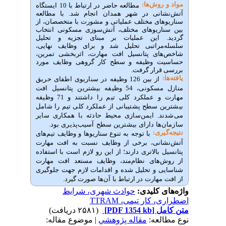
ش‌‌ها:
مطالعه حاضر در ارتباط با 10 ایستگاه
نی در شهر همدان انجام شد. با مطالعه
ای مختلف عملیاتی و مشورت با متخصصان، از
ریوهای مختلف، آتش‌سوزی مسکونی انتخاب
این عملیات بر مبنای تجزیه و تحلیل
راتبی تحلیل شد و برای وظایف نهایی،
ی پتانسیل افت مهارت، اثربخشی تمرین،
 وظیفه و سطح کار گروهی وظایف مورد
رار گرفت.
از
بین
126
وظیفه
در
سناریوی
اطفای
حریق
سکونی،
54
وظیفه
بیشترین
پتانسیل
افت
عملکرد
کلی
تیم
را
داشتند
و
71
وظیفه
سطح
پشتیبانی
از
عملکرد
کلی
تیم
را
شامل
.
ایمن
سازی
محیط
حادثه
با
همکاری
سایر
ا دارای
بیشترین
سطح
آسیب
پذیری
بود.
ی:
با
توجه
به
تنوع
سناریوها
و
وظایف
تیم
های
نی،
برخی از
وظایف
نسبت
به
افت
مهارت
بالاتری
دارند
؛
از
این
رو
لازم
است
با
استفاده
های
نظام‌مند،
وظایف
مستعد
افت
مهارت
و
تحلیل
شده
و
اقدامات
لازم
جهت
جلوگیری
هارت
در ارتباط با
آن
ها
صورت گیرد.
 کلیدی:
حوادث شهری، شرایط
ار تیمی، TTRAM
ل
[PDF 1354 kb]
(۲۵۸۱ دریافت)
عه:
مقاله پژوهشي
| موضوع مقاله: