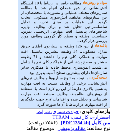
ش‌‌ها:
مطالعه حاضر در ارتباط با 10 ایستگاه
نی در شهر همدان انجام شد. با مطالعه
ای مختلف عملیاتی و مشورت با متخصصان، از
ریوهای مختلف، آتش‌سوزی مسکونی انتخاب
این عملیات بر مبنای تجزیه و تحلیل
راتبی تحلیل شد و برای وظایف نهایی،
ی پتانسیل افت مهارت، اثربخشی تمرین،
 وظیفه و سطح کار گروهی وظایف مورد
رار گرفت.
از
بین
126
وظیفه
در
سناریوی
اطفای
حریق
سکونی،
54
وظیفه
بیشترین
پتانسیل
افت
عملکرد
کلی
تیم
را
داشتند
و
71
وظیفه
سطح
پشتیبانی
از
عملکرد
کلی
تیم
را
شامل
.
ایمن
سازی
محیط
حادثه
با
همکاری
سایر
ا دارای
بیشترین
سطح
آسیب
پذیری
بود.
ی:
با
توجه
به
تنوع
سناریوها
و
وظایف
تیم
های
نی،
برخی از
وظایف
نسبت
به
افت
مهارت
بالاتری
دارند
؛
از
این
رو
لازم
است
با
استفاده
های
نظام‌مند،
وظایف
مستعد
افت
مهارت
و
تحلیل
شده
و
اقدامات
لازم
جهت
جلوگیری
هارت
در ارتباط با
آن
ها
صورت گیرد.
 کلیدی:
حوادث شهری، شرایط
ار تیمی، TTRAM
ل
[PDF 1354 kb]
(۲۵۸۶ دریافت)
عه:
مقاله پژوهشي
| موضوع مقاله: