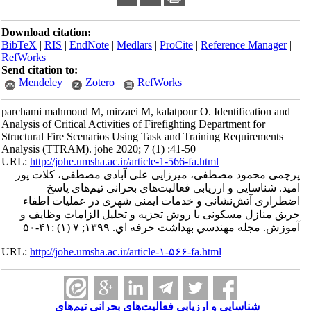
Download citation:
BibTeX
|
RIS
|
EndNote
|
Medlars
|
ProCite
|
Refe
RefWorks
Send citation to:
Mendeley
Zotero
RefWorks
parchami mahmoud M, mirzaei M, kalatpour O. Ide
Analysis of Critical Activities of Firefighting Dep
Structural Fire Scenarios Using Task and Trainin
Analysis (TTRAM). johe 2020; 7 (1) :41-50
URL:
http://johe.umsha.ac.ir/article-1-566-fa.html
فی، میرزایی علی آبادی مصطفی، کلات پور
رزیابی فعالیت‌های بحرانی تیم‌های پاسخ
نی و خدمات ایمنی شهری در عملیات اطفاء
ی با روش تجزیه و تحلیل الزامات وظایف و
اشت حرفه اي. ۱۳۹۹; ۷ (۱) :۴۱-۵۰
URL:
http://johe.umsha.ac.ir/article-۱-۵۶۶-fa.html
و ارزیابی فعالیت‌های بحرانی تیم‌های