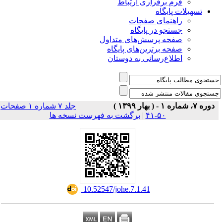
راری ارتباط
ی صفحات
ر پایگاه
رسش‌های متداول
رین‌های پایگاه
سانی به دوستان
جلد ۷ شماره ۱ صفحات
|
برگشت به فهرست نسخه ها
‎ 10.52547/johe.7.1.41