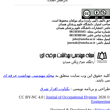
ی مولفان محفوظ است.
م پزشکی همدان
لوم پزشکی همدان
ایت متعلق به
مجله مهندسی بهداشت حرفه ای
سی :
یکتاوب افزار شرق
Journal of Occupati
Designed & Deve