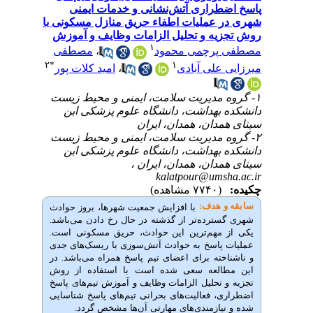
راری آتش‌نشانی و خدمات ایمنی
عملیات اطفاء حریق منازل مسکونی با
ه و تحلیل الزامات وظایف و آموزش
۱
رچمی محمود
،
مصطفی
۲
*
۱
علی آبادی
،
امید کلات پور
 مدیریت سلامت، ایمنی و محیط زیست
بهداشت، دانشگاه علوم پزشکی ابن
دان، همدان، ایران
 مدیریت سلامت، ایمنی و محیط زیست
بهداشت، دانشگاه علوم پزشکی ابن
دان، همدان، ایران ،
kalatpour@ums
(۷۷۴۰ مشاهده)
 هدف:
با
افزایش
جمعیت
شهرها،
بروز
حوادث
سترده
تر
از
گذشته
در
حال
رخ
دادن
می‌باشد
.
مهم
ترین
این حوادث،
حریق
مسکونی
است
.
پاسخ
به
حوادث
آتش
سوزی
با
ریسک
های
جدی
ته
برای
اعضای
تیم
پاسخ
همراه
می‌باشد
.
در
لعه
سعی
شده
است
با
استفاده
از
روش
تحلیل
الزامات
وظایف
و
آموزش
تیم
های
پاسخ
ی
،
فعالیت
های
بحرانی
تیم
های
پاسخ
شناسایی
یازمندی
های
مهارتی
آن
ها
مشخص
گردد.