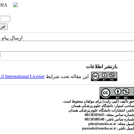
ارسال پیام 
بازنشر اطلاعات
این مقاله تحت شرایط
 International License
حق تالیف (کپی رایت) برای مولفان محفوظ است.
صاحب امتیاز:
دانشگاه علوم پزشکی همدان
ناشر:
انتشارات دانشگاه علوم پزشکی همدان
شماره تماس مجله
: 08138381645
شماره تماس ناشر:
08138380548
ایمیل مجله:
johe@umsha.ac.ir
ایمیل ناشر:
journals@umsha.ac.ir