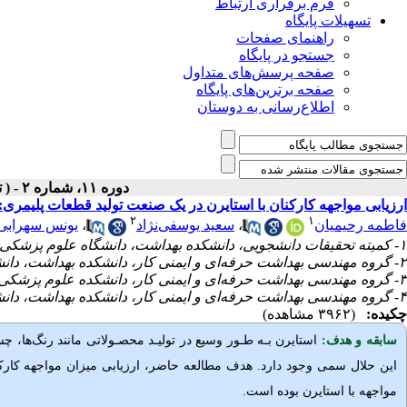
فرم برقراری ارتباط
تسهیلات پایگاه
راهنمای صفحات
جستجو در پایگاه
صفحه پرسش‌های متداول
صفحه برترین‌های پایگاه
اطلاع‌رسانی به دوستان
دوره ۱۱، شماره ۲ - ( تابستان ۱۴۰۳ )
ارزیابی مواجهه کارکنان با استایرن در یک صنعت تولید قطعات پلیمری:
۲
۱
فاطمه رحیمیان
،
سعید یوسفی‌نژاد
،
یونس سهرابی
۱- کمیته تحقیقات دانشجویی، دانشکده بهداشت، دانشگاه علوم پزشکی شیراز، شیراز، ایران
۲- گروه مهندسی بهداشت حرفه‌ای و ایمنی کار، دانشکده بهداشت، دانشگاه علوم پزشکی شیراز، شیراز، ایران
۳- گروه مهندسی بهداشت حرفه‌ای و ایمنی کار، دانشکده علوم پزشکی شوشتر، شوشتر، ایران
۴- گروه مهندسی بهداشت حرفه‌ای و ایمنی کار، دانشکده بهداشت، دانشگاه علوم پزشکی شیراز، شیراز، ایران ،
چکیده:
(۳۹۶۲ مشاهده)
سابقه و هدف:
استایر
ن بـه طـور وسیع در تولیـد محصـولاتی مانند رنگ‌ها، چ
این حلال سمی وجود دارد. هدف مطالعه حاضر، ارزیابی میزان مواجهه کارکنا
مواجهه با استایرن بوده است.