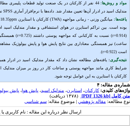
مواد و روش‌‌ها:
:
44 نفر از کارکنان در یک صنعت تولید قطعات پلیمری مطال
مندلیک اسید در ادرار آن‌ها تعیین مقدار شد. داده‌ها با نرم‌افزار آماری
SPSS
نسخه 
یافته‌ها:
میانگین وزنی - زمانی مواجهه
(
TWA
) کارکنان با استایرن
ppm
18.35 اندازه‌گیری شد. میانگین غلظت ادراری مندلیک اسید در کارکنان
بوده است. بین تراکم استایرن در هوای استنشاقی و مقدار مندلیک اسید ادرا
(0.914
r=
) نسبت به کارکنانی که مواجهه پوستی داشتند (0.725
r=
است (0.922
r=
).
نتیجه‌گیری
:
یافته‌های مطالعه نشان داد
که مقدار مندلیک اسید در ادرار هم
شرایط کاری مانند مواجهه پوستی و ساعات کار در روز بر میزان مندلیک اسید
کارکنان با استایرن به این عوامل توجه شود.
شماره‌ی مقاله: ۴
واژه‌های کلیدی:
کارکنان
،
استایرن
،
مندلیک اسید
،
پایش هوا
،
پایش بیولو
متن کامل
[PDF 1326 kb]
(۱۴۷۸ دریافت)
نوع مطالعه:
مقاله پژوهشي
| موضوع مقاله:
سم شناسی
ارسال نظر درباره این مقاله : نام کاربری ی