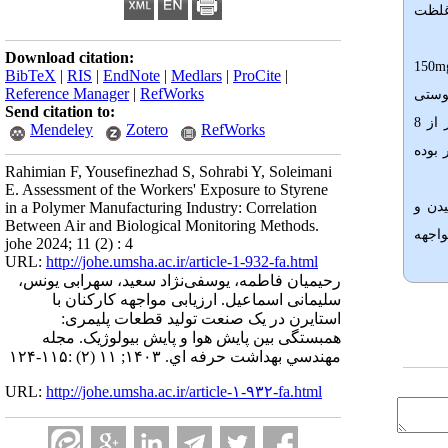
 غلظت
Download citation:
150
mg
BibTeX
|
RIS
|
EndNote
|
Medlars
|
ProCite
|
Reference Manager
|
RefWorks
پوستی
Send citation to:
) همبستگی قوی‌تری دیده شد. بر اساس ساعات کار در روز (8 ساعت و کمتر و بیشتر از 8
Mendeley
Zotero
RefWorks
 کارکنان با شیفت کاری 8 ساعته قوی‌تر بوده
Rahimian F, Yousefinezhad S, Sohrabi Y, Soleimani
E. Assessment of the Workers' Exposure to Styrene
دن و
in a Polymer Manufacturing Industry: Correlation
Between Air and Biological Monitoring Methods.
واجهه
johe 2024; 11 (2) : 4
URL:
http://johe.umsha.ac.ir/article-1-932-fa.html
رحیمیان فاطمه، یوسفی‌نژاد سعید، سهرابی یونس،
سلیمانی اسماعیل. ارزیابی مواجهه کارکنان با
استایرن در یک صنعت تولید قطعات پلیمری:
همبستگی بین پایش هوا و پایش بیولوژیک. مجله
مهندسي بهداشت حرفه اي. ۱۴۰۳; ۱۱ (۲) :۱۱۵-۱۲۴
URL:
http://johe.umsha.ac.ir/article-۱-۹۳۲-fa.html