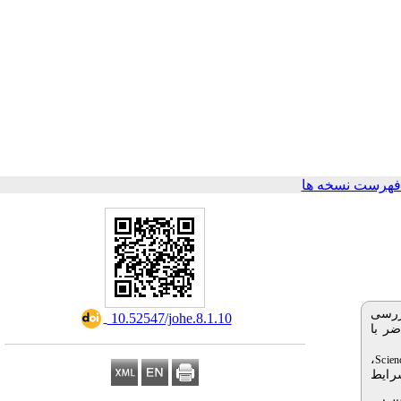
فهرست نسخه ها
ررسی
‎ 10.52547/johe.8.1.10
ضر با
،
Scien
اله واجد شرایط