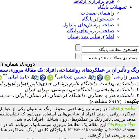
فرم برقراری ارتباط
تسهیلات پایگاه
راهنمای صفحات
جستجو در پایگاه
صفحه پرسش‌های متداول
صفحه برترین‌های پایگاه
اطلاع‌رسانی به دوستان
دوره ۸، شماره ۱ - ( بهار ۱۴۰۰ )
رنگ و تأثیر آن بر عملکردهای روانشناختی افراد: یک مقالۀ مروری سیس
۳
*
۲
۱
هیمن زارعی
،
حسین شجاعی
،
حامد امانی
۱- دانشکده بهداشت، دانشگاه علوم پزشکی جندی‌شاپور اهواز، اهواز، ایران
۲- دانشکده توانبخشی، دانشگاه شهید بهشتی، تهران، ایران
۳- دانشکده هنر و معماری، دانشگاه کردستان، کردستان، ایران ،
ac.ir
چکیده:
(۶۹۱۷ مشاهده)
سابقه و هدف:
در زمینه روان
شناختی محیط، رنگ به عنوان یکی از عوامل 
عملکرد روانی ـ ذهنی افراد از شاخص
هایی استفاده می
شود که نشان
دهنده
هدف بررسی تأثیر رنگ بر عملکردهای روان
شناختی افراد انجام شد.
مواد و روش‌‌ها:
این مقاله یک مطالعۀ مروری سیستماتیک می‌باشد که در آن
،
و
با واژگان کلیدی "رنگ،
عملکرد، شناخ
ISI Web of Knowledge
PubMed
Scopus
مورد بررسی قرار گرفتند.