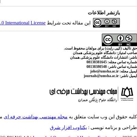
بازنشر اطلاعات
این مقاله تحت شرایط
 International License
حق تالیف (کپی رایت) برای مولفان محفوظ است.
صاحب امتیاز:
دانشگاه علوم پزشکی همدان
ناشر:
انتشارات دانشگاه علوم پزشکی همدان
شماره تماس مجله
: 08138381645
شماره تماس ناشر:
08138380548
ایمیل مجله:
johe@umsha.ac.ir
ایمیل ناشر:
journals@umsha.ac.ir
کلیه حقوق این وب سایت متعلق به
مجله مهندسی بهداشت حرفه ای
می
طراحی و برنامه نویسی :
یکتاوب افزار شرق