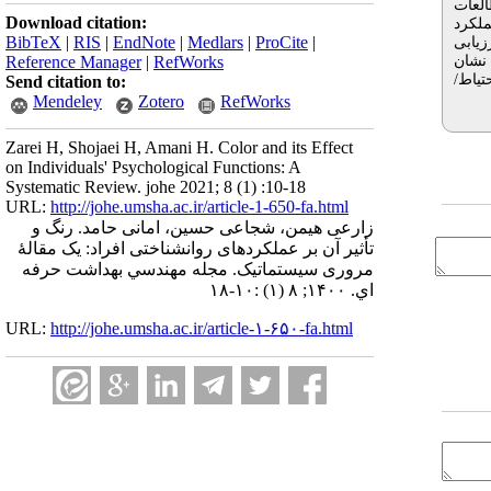
 دلیل عدم انجام مطالعات
Download citation:
عملکرد
BibTeX
|
RIS
|
EndNote
|
Medlars
|
ProCite
|
یابی
 نشان
Reference Manager
|
RefWorks
تیاط/
Send citation to:
Mendeley
Zotero
RefWorks
Zarei H, Shojaei H, Amani H. Color and its Effect
on Individuals' Psychological Functions: A
Systematic Review. johe 2021; 8 (1) :10-18
URL:
http://johe.umsha.ac.ir/article-1-650-fa.html
زارعی هیمن، شجاعی حسین، امانی حامد. رنگ و
تأثیر آن بر عملکردهای روانشناختی افراد: یک مقالۀ
مروری سیستماتیک. مجله مهندسي بهداشت حرفه
اي. ۱۴۰۰; ۸ (۱) :۱۰-۱۸
URL:
http://johe.umsha.ac.ir/article-۱-۶۵۰-fa.html