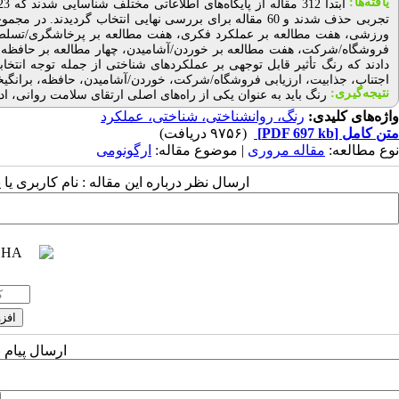
یافته‌ها:
تجربی حذف شدند و 60 مقاله برای بررسی نهایی انتخاب گردی
ورزشی، هفت مطالعه بر عملکرد فکری، هفت مطالعه بر پرخاشگری/تسلط، ه
فروشگاه/شرکت، هفت مطالعه بر خوردن/آشامیدن، چهار مطالعه بر حافظه، دو 
دادند که رنگ تأثیر قابل توجهی بر عملکردهای شناختی از جمله توجه انت
اجتناب، جذابیت، ارزیابی فروشگاه/شرکت، خوردن/آشامیدن، حافظه، برانگیخ
نتیجه‌گیری:
رنگ باید به عنوان یکی از راه‌های اصلی ارتقای سلامت روانی، ادر
واژه‌های کلیدی:
رنگ، روانشناختی، شناختی، عملکرد
متن کامل
[PDF 697 kb]
(۹۷۵۶ دریافت)
نوع مطالعه:
مقاله مروری
| موضوع مقاله:
ارگونومی
ارسال نظر درباره این مقاله : نام کاربری ی
ارسال پیام 