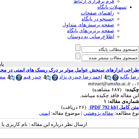
فرم برقراری ارتباط
تسهیلات پایگاه
راهنمای صفحات
جستجو در پایگاه
صفحه پرسش‌های متداول
صفحه برترین‌های پایگاه
اطلاع‌رسانی به دوستان
پ
طراحی ابزارهای سنجش عوامل موثر بر درک ریسک های ایمنی در محی
رضا یگانه
،
احمد رضا حیدری نژاد
،
حیدر قیم
،
مصط
mirzaei@umsha.ac.ir
۱- ،
چکیده:
(۶۸۷ مشاهده)
این مقاله فاقد چکیده می​باشد.
شماره‌ی مقاله: ۱
متن کامل
[PDF 792 kb]
(۲۶ دریافت)
نوع مطالعه:
مقاله پژوهشي
| موضوع مقاله:
ایمنی
ارسال نظر درباره این مقاله : نام کاربری ی