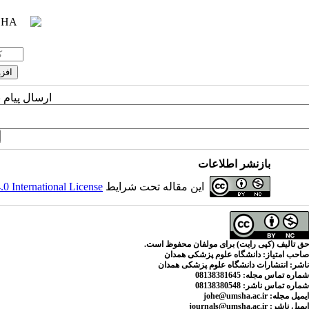
ارسال پیام 
بازنشر اطلاعات
این مقاله تحت شرایط
 International License
حق تالیف (کپی رایت) برای مولفان محفوظ است.
صاحب امتیاز:
دانشگاه علوم پزشکی همدان
ناشر:
انتشارات دانشگاه علوم پزشکی همدان
شماره تماس مجله
: 08138381645
شماره تماس ناشر:
08138380548
ایمیل مجله:
johe@umsha.ac.ir
ایمیل ناشر:
journals@umsha.ac.ir