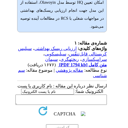
عیین
HQ
توسط مدل
Olawoyin
، استفاده از
 جهت انجام ارزیابی ریسک
های بهداشتی
هات شغلی با
RCS
در مطالعات آینده توصیه
قاله: ۱
 کلیدی:
ارزیابی ریسک بهداشتی
،
سیلیس
 قابل‌تنفّس
،
سیلیس‎کوبی
،
،
ریخته‎گری
،
سیمان
ل
[PDF 1794 kb]
(۱۶۷۶ دریافت)
عه:
مقاله پژوهشي
| موضوع مقاله:
سم
 درباره این مقاله : نام کاربری یا پست
نیک شما: