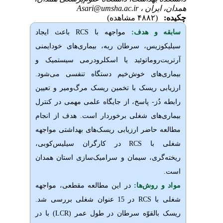
یران ،
Asari@umsha.ac.ir
(۴۸۸۲ مشاهده)
 و هدف:
مواجهه
با
RCS
باعث
ایجاد
زیس،
سرطان
ریه،
بیماری
های
خودایمنی
وماتوئید
یا
اسکلرودرمی
سیستمیک
و
ای
خوش
خیم
دستگاه
تنفسی
می
شود
.
ریسک
با تخمین
ریسک
مرگ
ومیر
و تعیین
ُز
-
پاسخ،
از جایگاه
علمی
مهمی
در
کنترل
ای
شغلی
برخوردار
است.
هدف از انجام
 حاضر
ارزیابی
ریسک
های بهداشتی مواجهه
با
RCS
در
کارگران
سیلیس
کوبی،
ی،
سیمان
و
سرامیک
سازی
استان همدان
وش‌‌ها:
در
این
مطالعه
مقطعی،
مواجهه
ا
RCS
در
15 عنوان شغلی
بررسی
شد
.
القوّه
سرطان
در
طول
عمر (
LCR
) با
در