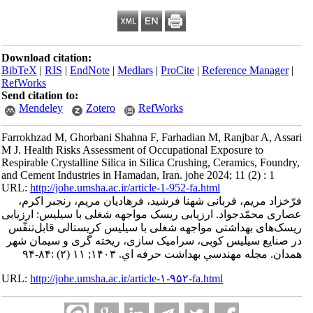
Download citation:
BibTeX
|
RIS
|
EndNote
|
Medlars
|
ProCite
|
Refe
RefWorks
Send citation to:
Mendeley
Zotero
RefWorks
Farrokhzad M, Ghorbani Shahna F, Farhadian M, 
M J. Health Risks Assessment of Occupational Ex
Respirable Crystalline Silica in Silica Crushing, 
and Cement Industries in Hamadan, Iran. johe 2024
URL:
http://johe.umsha.ac.ir/article-1-952-fa.html
انی شهنا فرشید، فرهادیان مریم، رنجبر اکرم،
 ارزیابی ریسک مواجهه شغلی با سیلیس: ارزیابی
 مواجهه شغلی با سیلیس کریستالی قابل‌تنفّس
در صنایع سیلیس‎ کوبی، سرامیک‎ سازی، ریخته‎ گری و سیمان شهر
شت حرفه اي. ۱۴۰۳; ۱۱ (۲) :۸۴-۹۴
URL:
http://johe.umsha.ac.ir/article-۱-۹۵۲-fa.html