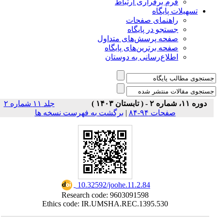
راری ارتباط
ی صفحات
ر پایگاه
رسش‌های متداول
رین‌های پایگاه
سانی به دوستان
جلد ۱۱ شماره ۲
۸۴
|
برگشت به فهرست نسخه ها
‎ 10.32592/joohe.11.2.84
Research code: 9603091598
Ethics code: IR.UMSHA.REC.1395