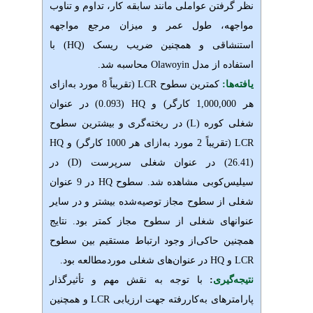
تن
عواملی
مانند
سابقه
کار،
تداوم
و
تناوب
طول
عمر
و
میزان مرجع
مواجهه
قی و همچنین ضریب ریسک (
HQ
) با
از
مدل
Olawoyin
محاسبه شد.
کمترین
سطوح
LCR
(
تقریباً
8
مورد
به
ازای
کارگر) و
HQ
(0.093) در
عنوان
ره (
L
) در ریخته
گری
و بیشترین سطوح
ریباً
2
مورد
به
ازای
هر
1000
کارگر) و
HQ
شغلی
سرپرست (
D
)
در
کوبی مشاهده شد. سطوح
HQ
در 9 عنوان
ز
سطوح مجاز توصیه‌شده
بیشتر و در سایر
ای شغلی از سطوح مجاز کمتر بود. نتایج
حاکی‌از وجود ارتباط مستقیم
بین
سطوح
H
در
عنوان
های شغلی
موردمطالعه
بود.
ری
:
با توجه به نقش مهم و تأثیرگذار
ای به
کاررفته جهت ارزیابی
LCR
و همچنین