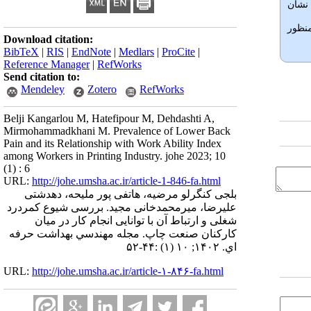
ون نشان
منظور
Download citation:
BibTeX
|
RIS
|
EndNote
|
Medlars
|
ProCite
|
Reference Manager
|
RefWorks
Send citation to:
Mendeley
Zotero
RefWorks
Belji Kangarlou M, Hatefipour M, Dehdashti A,
Mirmohammadkhani M. Prevalence of Lower Back
Pain and its Relationship with Work Ability Index
among Workers in Printing Industry. johe 2023; 10
(1) : 6
URL:
http://johe.umsha.ac.ir/article-1-846-fa.html
بلجی کنگرلو مرضیه، هاتفی پور ملیحه، دهدشتی
علیرضا، میرمحمدخانی مجید. بررسی شیوع کمردرد
شغلی و ارتباط آن با توانایی انجام کار در میان
کارکنان صنعت چاپ. مجله مهندسي بهداشت حرفه
اي. ۱۴۰۲; ۱۰ (۱) :۴۴-۵۲
URL:
http://johe.umsha.ac.ir/article-۱-۸۴۶-fa.html