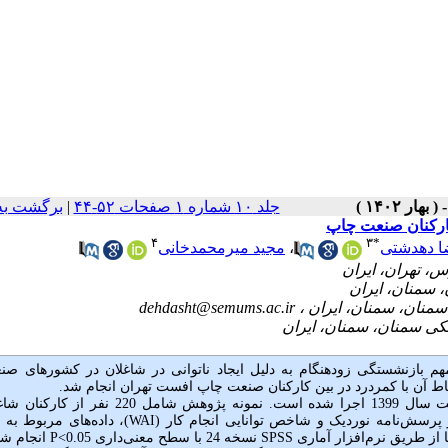
جلد ۱۰ شماره ۱ صفحات ۵۲-۴۴
|
برگشت به
 کارکنان صنعت چاپ
۴
۳
*
ا دهدشتی
،
مجید میرمحمدخانی
dehdasht@semums.ac.ir
م بازنشستگی زودهنگام به دلیل ایجاد ناتوانی در شاغلان در کشورهای صن
ط آن با کمردرد در بین کارکنان صنعت چاپ افست تهران انجام شد.
این مطالعه توصیفی-تحلیلی در مقطع زمانی 6 ماهه نخست سال 1399 اجرا شده است. نمونه پژوهش شامل 
 پرسش‌نامه نوردیک و شاخص توانایی انجام کار (
WAI
)،
داده‌های مربوط به 
 از
طریق نرم‌افزار آماری
SPSS
نسخه 24 با سطح معنی‌داری 0.05>
P
انجام شد