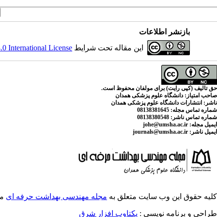
بازنشر اطلاعات
این مقاله تحت شرایط
 International License
حق تالیف (کپی رایت) برای مولفان محفوظ است.
صاحب امتیاز:
دانشگاه علوم پزشکی همدان
ناشر:
انتشارات دانشگاه علوم پزشکی همدان
شماره تماس مجله
: 08138381645
شماره تماس ناشر:
08138380548
ایمیل مجله:
johe@umsha.ac.ir
ایمیل ناشر:
journals@umsha.ac.ir
کلیه حقوق این وب سایت متعلق به
مجله مهندسی بهداشت حرفه ای
می
طراحی و برنامه نویسی :
یکتاوب افزار شرق