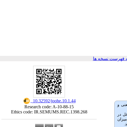
 فهرست نسخه ها
‎ 10.32592/joohe.10.1.44
عتی و
Research code: A-10-88-15
Ethics code: IR.SEMUMS.REC.1398.268
220 نفر از کارکنان شاغل در
میزان
.