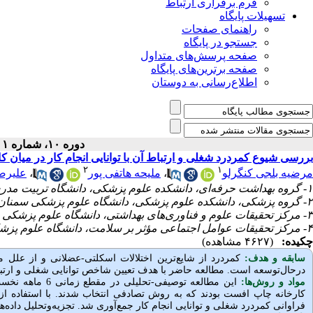
فرم برقراری ارتباط
تسهیلات پایگاه
راهنمای صفحات
جستجو در پایگاه
صفحه پرسش‌های متداول
صفحه برترین‌های پایگاه
اطلاع‌رسانی به دوستان
دوره ۱۰، شماره ۱ - ( بهار ۱۴۰۲ )
بررسی شیوع کمردرد شغلی و ارتباط آن با توانایی انجام کار در میان
۲
۱
مرضیه بلجی کنگرلو
،
ملیحه هاتفی پور
،
علیرض
۱- گروه بهداشت حرفه‌ای، دانشکده علوم پزشکی، دانشگاه تربیت مدرس، تهران، ایران
۲- گروه پزشکی، دانشکده علوم پزشکی، دانشگاه علوم پزشکی سمنان، سمنان، ایران
۳- مرکز تحقیقات علوم و فناوری‌های بهداشتی، دانشگاه علوم پزشکی سمنان، سمنان، ایران ،
۴- مرکز تحقیقات عوامل اجتماعی مؤثر بر سلامت، دانشگاه علوم پزشکی سمنان، سمنان، ایران
چکیده:
(۴۶۲۷ مشاهده)
سابقه و هدف:
کمردرد از شایع‌ترین اختلالات اسکلتی
-
عضلانی و از علل مه
درحال‌توسعه است. مطالعه حاضر با هدف
تعیین
شاخص توانایی شغلی و ارتبا
مواد و روش‌‌ها:
کارخانه چاپ افست بودند که به روش تصادفی انتخاب شدند. با استفاده از
فراوانی کمردرد شغلی و توانایی انجام کار جمع‌آوری شد. تجزیه‌وتحلیل داده‌ها