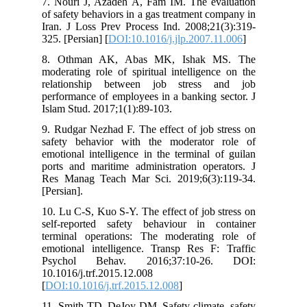
7. Nouri J, Azadeh A, Fam IM. The ev
of safety behaviors in a gas treatment c
Iran. J Loss Prev Process Ind. 2008;21
325. [Persian] [
DOI:10.1016/j.jlp.2007.
8. Othman AK, Abas MK, Ishak 
moderating role of spiritual intelligen
relationship between job stress 
performance of employees in a banking 
Islam Stud. 2017;1(1):89-103.
9. Rudgar Nezhad F. The effect of job 
safety behavior with the moderator
emotional intelligence in the terminal 
ports and maritime administration oper
Res Manag Teach Mar Sci. 2019;6(3)
[Persian].
10. Lu C-S, Kuo S-Y. The effect of job 
self-reported safety behaviour in c
terminal operations: The moderating
emotional intelligence. Transp Res F:
Psychol Behav. 2016;37:10-26
10.1016/j.trf.2015.12.008
[
DOI:10.1016/j.trf.2015.12.008
]
11. Smith TD, DeJoy DM. Safety climate