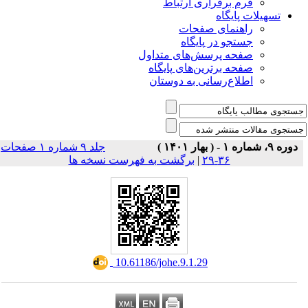
راری ارتباط
ی صفحات
ر پایگاه
رسش‌های متداول
رین‌های پایگاه
سانی به دوستان
جلد ۹ شماره ۱ صفحات
برگشت به فهرست نسخه ها
|
‎ 10.61186/johe.9.1.29