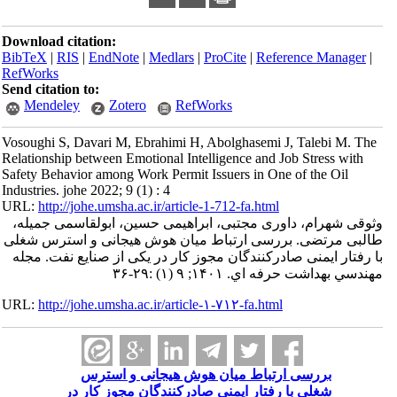
Download citation:
BibTeX
|
RIS
|
EndNote
|
Medlars
|
ProCite
|
Refe
RefWorks
Send citation to:
Mendeley
Zotero
RefWorks
Vosoughi S, Davari M, Ebrahimi H, Abolghasemi 
Relationship between Emotional Intelligence and 
Safety Behavior among Work Permit Issuers in On
Industries. johe 2022; 9 (1) : 4
URL:
http://johe.umsha.ac.ir/article-1-712-fa.html
وری مجتبی، ابراهیمی حسین، ابولقاسمی جمیله
رسی ارتباط میان هوش هیجانی و استرس شغلی
درکنندگان مجوز کار در یکی از صنایع نفت. مجله
۱; ۹ (۱) :۲۹-۳۶
URL:
http://johe.umsha.ac.ir/article-۱-۷۱۲-fa.html
رتباط میان هوش هیجانی و استرس
رفتار ایمنی صادرکنندگان مجوز کار در