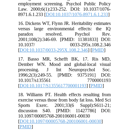
employment screening. Psychol Publi
Law. 2000;6(1):233-252. DOI: 10.10
8971.6.1.233 [
DOI:10.1037/1076-8971.
16. Dickens WT, Flynn JR. Heritability 
versus large environmental effects
paradox resolved. Psycho
2001;108(2):346-69. [PMID: 113818
10.1037/ 0033-295x.108.
[
DOI:10.1037/0033-295X.108.2.346
] [
17. Basso MR, Schefft BK, 17. 
Dember WN. Mood and global-local
processing. J Int Neuropsych
1996;2(3):249-55. [PMID: 937519
10.1017/s135561 77000
[
DOI:10.1017/S1355617700001193
] [
P
18. Williams PT. Health effects result
exercise versus those from body fat loss
Sports Exerc. 2001;33(6 Suppl):S
discussion S40. [PMID: 1142778
10.1097/00005768-200106001-00030
[
DOI:10.1097/00005768-200106001-00
[
PMID
]