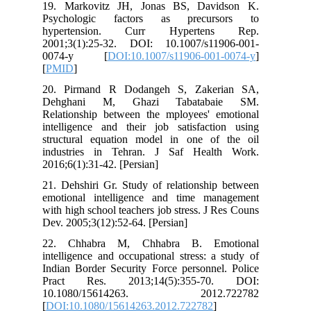
19. Markovitz JH, Jonas BS, Davi
Psychologic factors as precur
hypertension. Curr Hyperten
2001;3(1):25-32. DOI: 10.1007/s11
0074-y [
DOI:10.1007/s11906-001
[
PMID
]
20. Pirmand R Dodangeh S, Zaker
Dehghani M, Ghazi Tabataba
Relationship between the mployees' e
intelligence and their job satisfacti
structural equation model in one of
industries in Tehran. J Saf Healt
2016;6(1):31-42. [Persian]
21. Dehshiri Gr. Study of relationship
emotional intelligence and time ma
with high school teachers job stress. J 
Dev. 2005;3(12):52-64. [Persian]
22. Chhabra M, Chhabra B. Em
intelligence and occupational stress: a
Indian Border Security Force personnel
Pract Res. 2013;14(5):355-70
10.1080/15614263. 2012.
[
DOI:10.1080/15614263.2012.722782
]