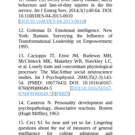
behaviors and line-of-duty injuries in
service. Int J Emerg Serv. 2014;3(1):49
10.1108/IJES-04-2013-0010
[
DOI:10.1108/IJES-04-2013-0010
]
12. Goleman D. Emotional intellige
York: Bantam. Surveying the Influ
Transformational Leadership on Empo
1995.
13. Cacioppo JT, Ernst JM, Burle
McClintock MK, Malarkey WB, Hawk
et al. Lonely traits and concomitant phys
processes: The MacArthur social neur
studies. Int J Psychophysiol. 2000;35(
54. [PMID: 10677643] DOI: 10.1016
8760(99)00049-5 [
DOI:10.101
8760(99)00049-5
] [
PMID
]
14. Cameron N. Personality develop
psychopathology, dissociative reaction
(Hugh Mifflin); 1963.
15. Ceci SJ. So near and yet so far: L
questions about the use of measures of
intelligence for college admiss