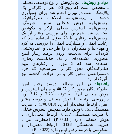
روش‌‌ها
این پژوهش از نوع توصیفی تحلیلی
ـ مقطعی است که روی 300 نفر از کارکنان یک
اه نفت در تهران انجام شد. برای جمع‌آوری
ها از پرسش‌نامه اطلاعات دموگرافیک
نامه هوش هیجانی سیبریا شرینگ
امه استرس شغلی پارکر و دکوتیس
 شد. همچنین برای بررسی رفتار از یک
پرسش‌نامه رفتاری با 23 سؤال استفاده شد که
یمنی و مشارکت ایمنی را بررسی می‌کرد
نیا و همکاران آن را طراحی و اعتباربخشی
د. برای به‌دست آوردن درصد رفتار ایمن
ت مشاهده‌ای از یک چک‌لیست رفتاری
استفاده شد که 5 مورد از رفتارهای مهم
ندگان مجوز کار را می‌سنجید که جزء
عمل مجوز کار و در حوادث گذشته نیز
ر بود
در این مطالعه درصد رفتار ایمن
صادرکنندگان مجوز کار 40.57 و میزان استرس و
هوش هیجانی آن‌ها به ترتیب 2.26 و 3.12 بود.
 ارتباط با هوش هیجانی و درصد رفتار
) با ضریب
P=
باط معنی‌دار آماری (0.019
همبستگی 0.161 وجود دارد. همچنین استرس شغلی
با ضریب همبستگی 0.217- ارتباط معنی‌داری با
). اضطراب نیز با
P=
نی دارد (0.001
ضریب همبستگی 0.068- ارتباط معنی‌دار و
).
P=
 درصد رفتار ایمن دارد (0.022