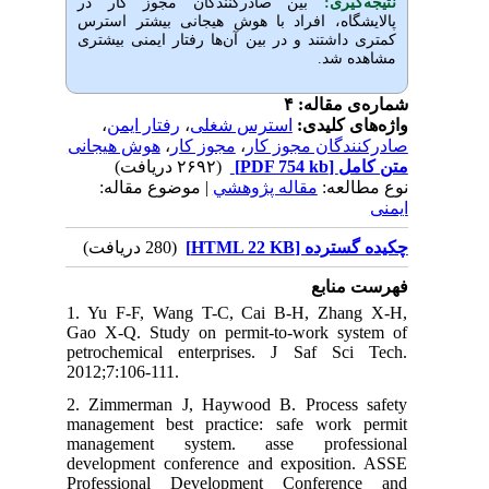
یری
بین صادرکنندگان مجوز کار در
اه، افراد با هوش هیجانی بیشتر استرس
اشتند و در بین آن‌ها رفتار ایمنی بیشتری
 شد
قاله: ۴
،
رفتار ایمن
،
استرس شغلی
ی کلیدی
هوش هیجانی
،
مجوز کار
،
گان مجوز کار
(۲۶۹۲ دریافت)
[PDF 754 kb]
ل
لعه
مقاله پژوهشي
| موضوع مقاله:
کیده گسترده
(280 دریافت)
نابع
1. Yu F-F, Wang T-C, Cai B-H, Zha
Gao X-Q. Study on permit-to-work s
petrochemical enterprises. J Saf S
2012;7:106-111.
2. Zimmerman J, Haywood B. Proces
management best practice: safe wor
management system. asse profe
development conference and expositi
Professional Development Confere