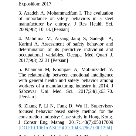
Exposition; 2017.
3. Azadeh A, Mohammadfam I. The ev
of importance of safety behaviors in
manufacturer by entropy. J Res Hea
2009;9(2):10-18. [Persian]
4. Mahdinia M, Arsang Jang S, Sad
Karimi A. Assessment of safety beha
determination of its predictive indivi
occupational variables. Occupa Med 
2017;9(3):22-31 [Persian]
5. Khandan M, Koohpaei A, Mobiniz
The relationship between emotional int
with general health and safety behavi
workers of a manufacturing industry in
Sabzevar Uni Med Sci. 2017;24(1)
[Persian]
6. Zhang P, Li N, Fang D, Wu H. Sup
focused behavior-based safety method
construction industry: Case study in H
J Constr Eng Manag. 2017;143(7):0
[
DOI:10.1061/(ASCE)CO.1943-7862.0