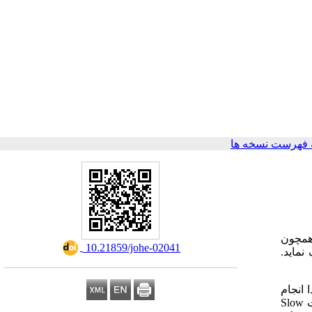
 فهرست نسخه ها
همچون
‎ 10.21859/johe-02041
نماید.
 انجام
ت
Slow