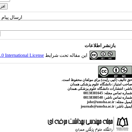
ارسال پیام 
بازنشر اطلاعات
این مقاله تحت شرایط
 International License
حق تالیف (کپی رایت) برای مولفان محفوظ است.
صاحب امتیاز:
دانشگاه علوم پزشکی همدان
ناشر:
انتشارات دانشگاه علوم پزشکی همدان
شماره تماس مجله
: 08138381645
شماره تماس ناشر:
08138380548
ایمیل مجله:
johe@umsha.ac.ir
ایمیل ناشر:
journals@umsha.ac.ir