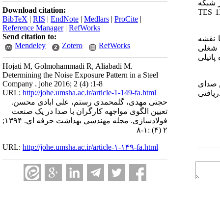
 شبکه
Download citation:
TES 1
BibTeX
|
RIS
|
EndNote
|
Medlars
|
ProCite
|
Reference Manager
|
RefWorks
Send citation to:
ا نقشه
Mendeley
Zotero
RefWorks
ز دریافتی در 3 گروه شغلی
ره پاتیلی
Hojati M, Golmohammadi R, Aliabadi M.
Determining the Noise Exposure Pattern in a Steel
ض صدای
Company . johe 2016; 2 (4) :1-8
URL:
http://johe.umsha.ac.ir/article-1-149-fa.html
ریافتی
حجتی مهدی، گلمحمدی رستم، علی ابادی محسن.
تعیین الگوی مواجهه کارگران با صدا در یک صنعت
فولادسازی. مجله مهندسي بهداشت حرفه اي. ۱۳۹۴;
۲ (۴) :۱-۸
URL:
http://johe.umsha.ac.ir/article-۱-۱۴۹-fa.html