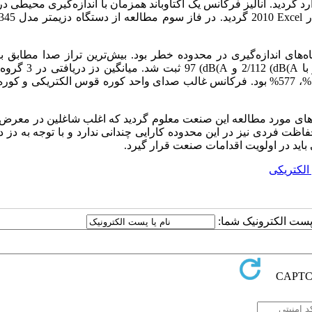
د گردید. آنالیز فرکانس یک اکتاوباند همزمان با اندازه
گیری محیطی در
ر
Excel
2010 گردید. در فاز سوم مطالعه از دستگاه دزیمتر مدل
345
های اندازه
گیری در محدوده خطر بود. بیش
ترین تراز صدا مطابق ب
با
dB(A
) 2/112 و
dB(A
) 97 ثبت شد. میانگین د
گری به ترتیب برابر با 2133 %، 514%، 577% بود. فرکانس غالب صدای واحد کوره قوس الکتریکی و کو
احدهای مورد مطالعه این صنعت معلوم گردید که اغلب شاغلین در معر
فاظت فردی نیز در این محدوده کارایی چندانی ندارد و با توجه به دز د
لکتریکی
ا پست الکترونیک شما: