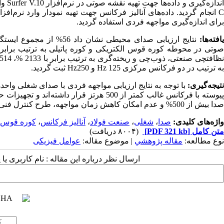
ندازه
گیری و داده
ها جهت تهیه نقشه صوتی در نرم
افزار
Surfer V.10
وار
انجام گردید. داده
های آنالیز فرکانس جهت تهیه نمودار وارد نرم
افزا
برای اندازه
گیری مواجهه فردی استفاده گردید.
افته
ها:
نتایج ارزیابی صدای محیطی نشان داد 56% از مجموع ایستگاه
وتی در محوطه کوره قوس الکتریکی و کوره پاتیلی به ترتیب برابر 
ظافتچی صنعتی، ذوب
چی و ریخته
به ترتیب در دو فرکانس مرکزی
Hz 125
و
Hz250
ثبت گردید.
نتیجه
گیری:
با توجه به نتایج ارزیابی مواجهه فردی با صدای شغلی و
یوسته با فرکانس غالب کمتر از 500 هرتز قرار داشته
اند و تجهیزات ح
صدا بیش از 500% و عدم امکان کاهش زمان مواجهه، طرح کنترل فنی باید در اولویت اقدامات صنعت قرار گیرد.
واژه‌های کلیدی:
صدا
،
شغلی
،
صنعت فولاد
،
آنالیز فرکانس
،
کوره قوس ا
متن کامل
[PDF 321 kb]
(۸۰۰۴ دریافت)
نوع مطالعه:
مقاله پژوهشي
| موضوع مقاله:
عوامل فیزیکی
ارسال نظر درباره این مقاله : نام کاربری ی