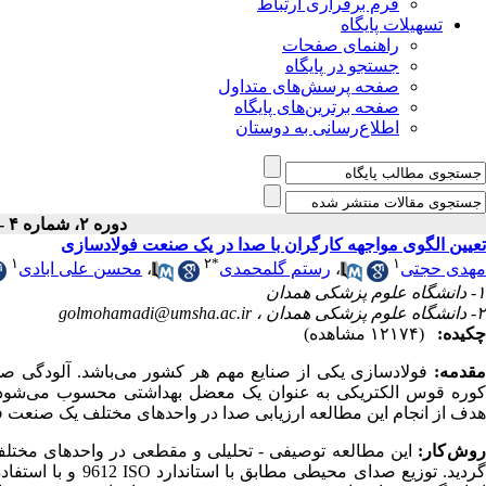
فرم برقراری ارتباط
تسهیلات پایگاه
راهنمای صفحات
جستجو در پایگاه
صفحه پرسش‌های متداول
صفحه برترین‌های پایگاه
اطلاع‌رسانی به دوستان
دوره ۲، شماره ۴ - ( زمستان ۱۳۹۴ )
تعیین الگوی مواجهه کارگران با صدا در یک صنعت فولادسازی
۱
۲
*
۱
مهدی حجتی
،
رستم گلمحمدی
،
محسن علی ابادی
۱- دانشگاه علوم پزشکی همدان
۲- دانشگاه علوم پزشکی همدان ،
golmohamadi@umsha.ac.ir
چکیده:
(۱۲۱۷۴ مشاهده)
قدمه:
فولادسازی یکی از صنایع مهم هر کشور می
باشد. آلودگی ص
وره قوس الکتریکی به عنوان یک معضل بهداشتی محسوب می
شود
هدف از انجام این مطالعه ارزیابی صدا در واحدهای مختلف یک صنعت فو
روش
کار:
این مطالعه توصیفی - تحلیلی و مقطعی در واحدهای مختلف ی
ردید. توزیع صدای محیطی مطابق با استاندارد
ISO
9612 و با استفاده از دستگاه تراز سنج