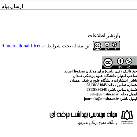
ارسال پیام 
بازنشر اطلاعات
این مقاله تحت شرایط
 International License
حق تالیف (کپی رایت) برای مولفان محفوظ است.
صاحب امتیاز:
دانشگاه علوم پزشکی همدان
ناشر:
انتشارات دانشگاه علوم پزشکی همدان
شماره تماس مجله
: 08138381645
شماره تماس ناشر:
08138380548
ایمیل مجله:
johe@umsha.ac.ir
ایمیل ناشر:
journals@umsha.ac.ir