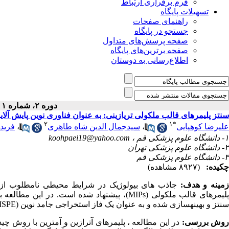
فرم برقراری ارتباط
تسهیلات پایگاه
راهنمای صفحات
جستجو در پایگاه
صفحه پرسش‌های متداول
صفحه برترین‌های پایگاه
اطلاع‌رسانی به دوستان
دوره ۲، شماره ۱ - ( بهار ۱۳۹۴ )
سنتز پلیمرهای قالب ملکولی تریازینی: به عنوان فناوری نوین پایش آلا
۲
۱
*
علیرضا کوهپایی
،
سیدجمال الدین شاه طاهری
،
فریده
۱- دانشگاه علوم پزشکی قم ،
koohpaei19@yahoo.com
۲- دانشگاه علوم پزشکی تهران
۳- دانشگاه علوم پزشکی قم
چکیده:
(۸۹۲۷ مشاهده)
مینه و هدف:
جاذب های بیولوژیک در شرایط محیطی نامطلوب از کا
لیمرهای قالب ملکولی (
MIPs
)، پیشنهاد شده است. در این مطالعه 
سنتز و بهینه­سازی شده و به عنوان یک فاز استخراجی جامد نوین (
ISPE
وش بررسی:
در این مطالعه ، پلیمرهای آترازین و آمترین با روش چ