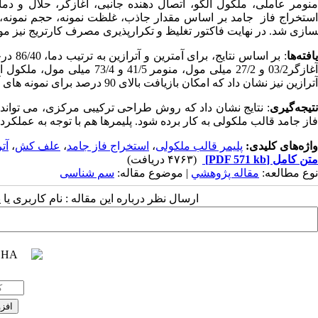
منومر عاملی، ملکول الگو، اتصال دهنده جانبی، آغازگر، حلال و د
ستخراج فاز
جامد بر اساس مقدار جاذب، غلظت نمونه، حجم نمونه
سازی شد. در نهایت فاکتور تغلیظ و تکرارپذیری مصرف کارتریج نیز م
افته
ها
آترازین نیز نشان داد که امکان بازیافت بالای 90 درصد برای نمونه های آب آشامیدنی و ادرار وجود دارد.
نتیجه
گیری
: نتایج نشان داد که روش طراحی ترکیبی مرکزی، می تواند ب
فاز جامد قالب ملکولی به کار برده شود. پلیمرها هم با توجه به عملکرد
واژه‌های کلیدی:
پلیمر قالب ملکولی
،
استخراج فاز جامد
،
علف کش
،
آت
متن کامل
[PDF 571 kb]
(۴۷۶۳ دریافت)
نوع مطالعه:
مقاله پژوهشي
| موضوع مقاله:
سم شناسی
ارسال نظر درباره این مقاله : نام کاربری ی