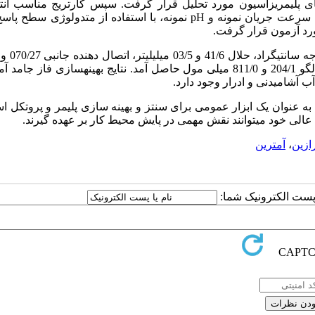
مای پلیمریزاسیون مورد تحلیل قرار گرفت. سپس کارتریج مناسب انت
، سرعت جریان نمونه و
pH
نمونه، با استفاده از متدولوژی سطح پاسخ ب
ورد آزمون قرار گرفت.
آغازگر03/2 و 27/2 میلی مول، منومر 41/5 و 73/4 میلی مول، ملکول الگو 204/1 و 811/0 میلی مول حاصل آمد. نتایج بهینه­سازی فا
ه عنوان یک ابزار عمومی برای سنتز و بهینه سازی پلیمر و پروتکل ا
 عالی خود می­توانند نقش مهمی در پایش محیط کار بر عهده گیرند.
رازین
،
آمترین
ا پست الکترونیک شما: