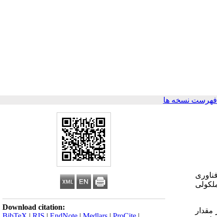
فهرست نسخه ها
ناوری
لکولی
Download citation:
 مقدار
BibTeX
|
RIS
|
EndNote
|
Medlars
|
ProCite
|