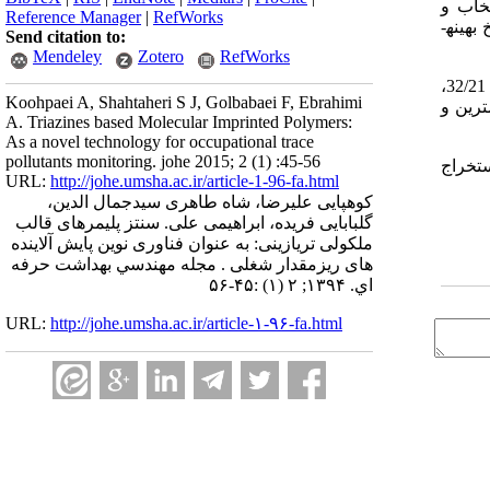
خاب و
Reference Manager
|
RefWorks
هینه­
Send citation to:
Mendeley
Zotero
RefWorks
: بر اساس نتایج، برای آمترین و آترازین به ترتیب دما، 86/40 درجه سانتیگراد، حلال 41/6 و 03/5 میلی­لیتر، اتصال دهنده جانبی 070/27 و 32/21،
Koohpaei A, Shahtaheri S J, Golbabaei F, Ebrahimi
ز جامد آمترین و
A. Triazines based Molecular Imprinted Polymers:
As a novel technology for occupational trace
pollutants monitoring. johe 2015; 2 (1) :45-56
ستخراج
URL:
http://johe.umsha.ac.ir/article-1-96-fa.html
کوهپایی علیرضا، شاه طاهری سیدجمال الدین،
گلبابایی فریده، ابراهیمی علی. سنتز پلیمرهای قالب
ملکولی تریازینی: به عنوان فناوری نوین پایش آلاینده
های ریزمقدار شغلی . مجله مهندسي بهداشت حرفه
اي. ۱۳۹۴; ۲ (۱) :۴۵-۵۶
URL:
http://johe.umsha.ac.ir/article-۱-۹۶-fa.html