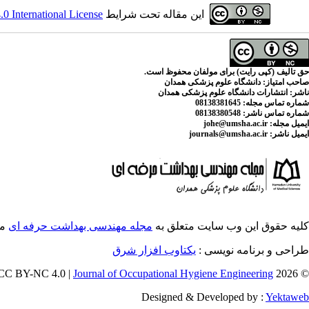
این مقاله تحت شرایط
 International License
حق تالیف (کپی رایت) برای مولفان محفوظ است.
صاحب امتیاز:
دانشگاه علوم پزشکی همدان
ناشر:
انتشارات دانشگاه علوم پزشکی همدان
شماره تماس مجله
: 08138381645
شماره تماس ناشر:
08138380548
ایمیل مجله:
johe@umsha.ac.ir
ایمیل ناشر:
journals@umsha.ac.ir
کلیه حقوق این وب سایت متعلق به
مجله مهندسی بهداشت حرفه ای
می
طراحی و برنامه نویسی :
یکتاوب افزار شرق
Journal of Occupational Hygiene Engineering
© 2026 CC BY-NC 4.0 |
Designed & Developed by :
Yektaweb