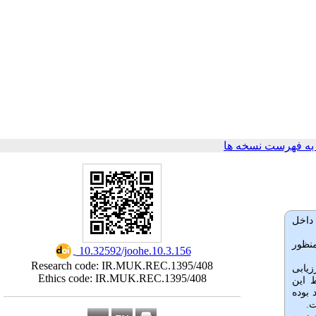
ه فهرست نسخه ها
 داخل
منظور
‎ 10.32592/joohe.10.3.156
Research code: IR.MUK.REC.1395/408
زیابی
Ethics code: IR.MUK.REC.1395/408
 این
صد و اثربخشی ‌آن‌ها در حذف ذرات معلق به طور میانگین بین 70 تا 95 درصد بوده