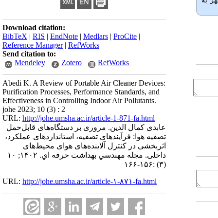
هز به
Download citation:
BibTeX
|
RIS
|
EndNote
|
Medlars
|
ProCite
|
Reference Manager
|
RefWorks
Send citation to:
Mendeley
Zotero
RefWorks
Abedi K. A Review of Portable Air Cleaner Devices:
Purification Processes, Performance Standards, and
Effectiveness in Controlling Indoor Air Pollutants.
johe 2023; 10 (3) : 2
URL:
http://johe.umsha.ac.ir/article-1-871-fa.html
عابدی کمال الدین. مروری بر ‌دستگاه‌های قابل‌حمل
تصفیه هوا: فرآیندهای تصفیه، استانداردهای عملکرد،
اثربخشی در کنترل آلاینده‌های هوای محیط‌های
داخلی. مجله مهندسي بهداشت حرفه اي. ۱۴۰۲; ۱۰
(۳) :۱۵۶-۱۶۶
URL:
http://johe.umsha.ac.ir/article-۱-۸۷۱-fa.html