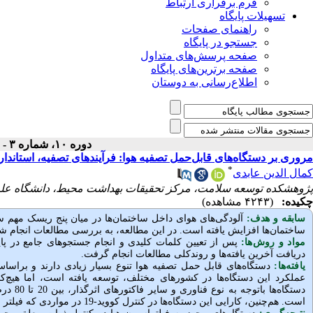
فرم برقراری ارتباط
تسهیلات پایگاه
راهنمای صفحات
جستجو در پایگاه
صفحه پرسش‌های متداول
صفحه برترین‌های پایگاه
اطلاع‌رسانی به دوستان
دوره ۱۰، شماره ۳ - ( پاییز ۱۴۰۲ )
مروری بر ‌دستگاه‌های قابل‌حمل تصفیه هوا: فرآیندهای تصفیه، استاندا
*
کمال الدین عابدی
پژوهشکده توسعه سلامت، مرکز تحقیقات بهداشت محیط، دانشگاه علو
چکیده:
(۴۲۴۳ مشاهده)
سابقه و هدف:
آلودگی‌های هوای داخل ساختمان‌ها در میان پنج ریسک مهم
ساختمان‌ها افزایش یافته است. در این مطالعه، به بررسی مطالعات انجام شد
مواد و روش‌‌ها:
پس از تعیین کلمات کلیدی و انجام جستجوهای جامع در پایگ
دریافت آخرین یافته‌ها و روندکلی مطالعات انجام گرفت.
یافته‌ها:
‌دستگاه‌های قابل حمل تصفیه هوا تنوع بسیار زیادی دارند و براساس
عملکرد این ‌دستگاه‌ها در کشورهای مختلف، توسعه یافته است، اما هیچ‌
است. هم‌چنین، کارایی این ‌دستگاه‌ها در کنترل کووید-19 در مواردی که فیلتر شبه هپا با گرید 13 و بالاتر استفاده شده است، بالای 80 درصد گزارش شده است.