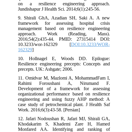
on a resilience engineering ap
Jundishapur J Health Sci. 2014;6(1):245
9. Shirali GhA, Azadian SH, Saki 
framework for assessing hospital
management based on resilience eng
approach. Work (Reading, 
2016;54(2):435-44. PMID: 273154
10.3233/wor-162329 [
DOI:10.32
162329
]
10. Hollnagel E, Woods DD. Ep
Resilience engineering precepts: Conc
precepts. UK: Ashgate; 2006.
11. Omidvar M, Mazlomi A, Mohamma
Rahimi Foroushani A, Nirum
Development of a framework for as
organizational performance based on re
engineering and using fuzzy AHP m
case study of petrochemical plant. J H
Work. 2016;6(3):43-58. [Persian]
12. Jafari Nodoushan R, Jafari MJ, Shi
Khodakarim S, Khademi Zare H
Monfared AA. Identifying and ran