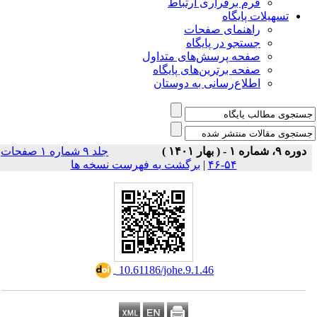
راری ارتباط
ی صفحات
ر پایگاه
رسش‌های متداول
رین‌های پایگاه
سانی به دوستان
جلد ۹ شماره ۱ صفحات
برگشت به فهرست نسخه ها
|
‎ 10.61186/johe.9.1.46