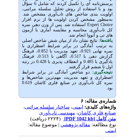
امه
ای را تکمیل کردند که شامل 6 سؤال
با استفاده از روش تحلیل سلسله مراتبی
بندی شاخص
های تاب‌آوری مشخص شد.
ور مشخص کردن اولویت
ها از نرم
افزار
دهی نمره
استفاده شد. پس از وزن
Expert
آوری محاسبه و مقایسه آماری با آزمون
و آنووا انجام شد
نتایج نشان داد از میان شش شاخص اصلی
ب آمادگی در برابر شرایط اضطراری با
نمره نهایی 0.921، تعهد مدیریت با 0.852، فرهنگ
دهی با 0.517، آگاهی با 0.513، فرهنگ
 انعطاف
پذیری با 0.428 در رتبه
 ششم قرار گرفتند
یری
دو شاخص آمادگی در برابر شرایط
 و تعهد مدیریت مهم‌ترین شاخص‌ها و
نمره کل تاب‌آوری در صنایع فلزی کاشان 0.619
قاله: ۶
،
ساختار سلسله مراتبی
،
ایمنی
ی کلیدی
مهندسی تاب‌آوری
،
زی کاشان
(۲۲۲۴ دریافت)
[PDF 1042 kb]
ل
لعه
مقاله پژوهشي
| موضوع مقاله: