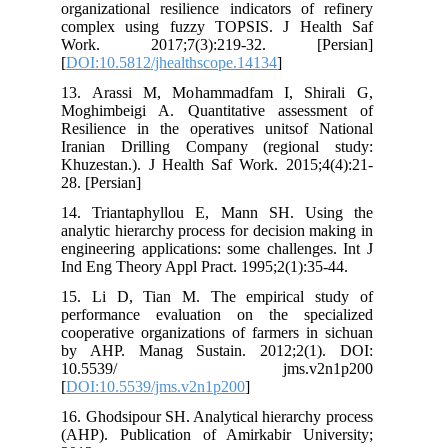
organizational resilience indicators of
complex using fuzzy TOPSIS. J Hea
Work. 2017;7(3):219-32. [Pe
[
DOI:10.5812/jhealthscope.14134
]
13. Arassi M, Mohammadfam I, Shi
Moghimbeigi A. Quantitative asses
Resilience in the operatives unitsof 
Iranian Drilling Company (regiona
Khuzestan.). J Health Saf Work. 2015;
28. [Persian]
14. Triantaphyllou E, Mann SH. Us
analytic hierarchy process for decision 
engineering applications: some challeng
Ind Eng Theory Appl Pract. 1995;2(1):3
15. Li D, Tian M. The empirical s
performance evaluation on the spe
cooperative organizations of farmers i
by AHP. Manag Sustain. 2012;2(1
10.5539/ jms.v2n1
[
DOI:10.5539/jms.v2n1p200
]
16. Ghodsipour SH. Analytical hierarch
(AHP). Publication of Amirkabir Uni