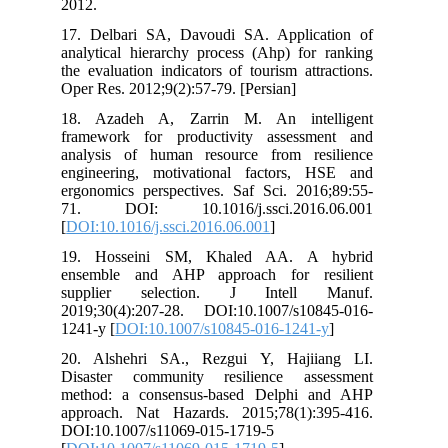
2012.
17. Delbari SA, Davoudi SA. Applic
analytical hierarchy process (Ahp) for
the evaluation indicators of tourism att
Oper Res. 2012;9(2):57-79. [Persian]
18. Azadeh A, Zarrin M. An inte
framework for productivity assess
analysis of human resource from re
engineering, motivational factors,
ergonomics perspectives. Saf Sci. 201
71. DOI: 10.1016/j.ssci.2016
[
DOI:10.1016/j.ssci.2016.06.001
]
19. Hosseini SM, Khaled AA. A
ensemble and AHP approach for re
supplier selection. J Intell
2019;30(4):207-28. DOI:10.1007/s10
1241-y [
DOI:10.1007/s10845-016-1241
20. Alshehri SA., Rezgui Y, Hajii
Disaster community resilience ass
method: a consensus-based Delphi 
approach. Nat Hazards. 2015;78(1):
DOI:10.1007/s11069-015-1719-5