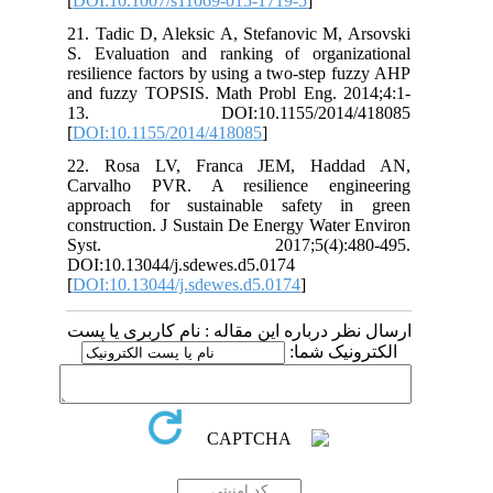
[
DOI:10.1007/s11069-015-1719-5
]
21. Tadic D, Aleksic A, Stefanovic M, 
S. Evaluation and ranking of organi
resilience factors by using a two-step 
and fuzzy TOPSIS. Math Probl Eng. 2
13. DOI:10.1155/2014/4
[
DOI:10.1155/2014/418085
]
22. Rosa LV, Franca JEM, Had
Carvalho PVR. A resilience engi
approach for sustainable safety i
construction. J Sustain De Energy Wate
Syst. 2017;5(4):480
DOI:10.13044/j.sdewes.d5.0174
[
DOI:10.13044/j.sdewes.d5.0174
]
 درباره این مقاله : نام کاربری یا پست
ونیک شما