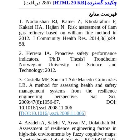
کیده گسترده
(286 دریافت)
نابع
1. Nodoushan RJ, Kamei Z, Khodar
Kakaei HA, Hajian N. Risk assessment
gas refinery based on william fine m
2012. J Community Health Res. 2014;
58.
2. Herrera IA. Proactive safety per
indicators. [Ph.D. Thesis] Tro
Norwegian University of Scie
Technology; 2012.
3. Costella MF, Saurin TAde Macedo G
LB. A method for assessing health an
management systems from the res
engineering perspective. Sa
2009;47(8):1056-67.
10.1016/j.ssci.2008.11.006
[
DOI:10.1016/j.ssci.2008.11.006
]
4. Azadeh A, Salehi V, Arvan M, Dola
Assessment of resilience engineering f
high-risk environments by fuzzy cognit
A petrochemical plant. Saf Sci. 2014;6