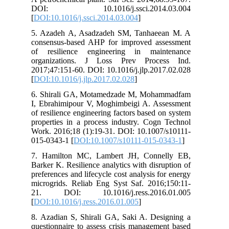
DOI: 10.1016/j.ssci.2014.
[
DOI:10.1016/j.ssci.2014.03.004
]
5. Azadeh A, Asadzadeh SM, Tanhae
consensus-based AHP for improved as
of resilience engineering in main
organizations. J Loss Prev Proce
2017;47:151-60. DOI: 10.1016/j.jlp.201
[
DOI:10.1016/j.jlp.2017.02.028
]
6. Shirali GA, Motamedzade M, Moh
I, Ebrahimipour V, Moghimbeigi A. As
of resilience engineering factors based 
properties in a process industry. Cogn
Work. 2016;18 (1):19-31. DOI: 10.1007
015-0343-1 [
DOI:10.1007/s10111-015-
7. Hamilton MC, Lambert JH, Conne
Barker K. Resilience analytics with disr
preferences and lifecycle cost analysis f
microgrids. Reliab Eng Syst Saf. 2016
21. DOI: 10.1016/j.ress.2016
[
DOI:10.1016/j.ress.2016.01.005
]
8. Azadian S, Shirali GA, Saki A. Des
questionnaire to assess crisis managem