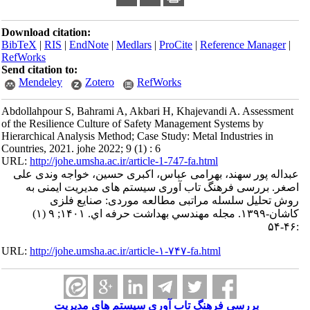
Download citation:
BibTeX
|
RIS
|
EndNote
|
Medlars
|
ProCite
|
Refe
RefWorks
Send citation to:
Mendeley
Zotero
RefWorks
Abdollahpour S, Bahrami A, Akbari H, Khajevan
of the Resilience Culture of Safety Management 
Hierarchical Analysis Method; Case Study: Metal I
Countries, 2021. johe 2022; 9 (1) : 6
URL:
http://johe.umsha.ac.ir/article-1-747-fa.html
 بهرامی عباس، اکبری حسین، خواجه وندی علی
نگ تاب آوری سیستم های مدیریت ایمنی به
 مراتبی مطالعه موردی: صنایع فلزی
کاشان-۱۳۹۹. مجله مهندسي بهداشت حرفه اي. ۱۴۰۱; ۹ (۱)
URL:
http://johe.umsha.ac.ir/article-۱-۷۴۷-fa.html
رهنگ تاب آوری سیستم های مدیریت