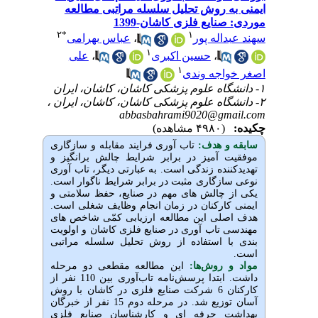
 روش تحلیل سلسله مراتبی مطالعه
ایع فلزی کاشان-1399
۲
*
۱
عباس بهرامی
،
له پور
۱
علی
،
حسین اکبری
،
۱
جه وندی
abbasbahrami9020@gm
(۴۹۸۰ مشاهده)
و هدف
تاب
آوری فرایند مقابله و سازگاری
آمیز در برابر شرایط چالش
برانگیز و
نده زندگی است. به عبارتی دیگر، تاب
آوری
ازگاری مثبت در برابر شرایط ناگوار است
 چالش
های مهم در صنایع، حفظ سلامتی و
کارکنان در زمان انجام وظایف شغلی است
ی این مطالعه ارزیابی کمّی شاخص
های
 تاب
آوری در صنایع فلزی کاشان و اولویت
 استفاده از روش تحلیل سلسله مراتبی
 روش‌‌ها
این مطالعه مقطعی دو مرحله
داشت. ابتدا پرسش‌نامه تاب‌آوری بین 110 نفر از
کارکنان 6 شرکت صنایع فلزی در کاشان با روش
آسان توزیع شد. در مرحله دوم 15 نفر از خبرگان
 حرفه
ای و کارشناسان صنایع فلزی