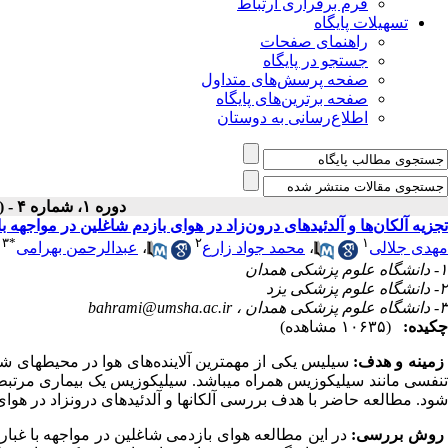
فرم برقراری ارتباط
تسهیلات پایگاه
راهنمای صفحات
جستجو در پایگاه
صفحه پرسش‌های متداول
صفحه برترین‌های پایگاه
اطلاع‌رسانی به دوستان
دوره ۱، شماره ۴ - ( زمستان ۱۳۹۳ )
تجزیه آلکان‌ها و آلدئیدهای درون‌زاد در هوای بازدم شاغلین در مواجهه 
۳
*
۲
۱
مهدی جلالی
،
محمد جواد زارع
،
عبدالرحمن بهرامی
۱- دانشگاه علوم پزشکی همدان
۲- دانشگاه علوم پزشکی یزد
۳- دانشگاه علوم پزشکی همدان ،
bahrami@umsha.ac.ir
چکیده:
(۱۰۶۳۵ مشاهده)
زمینه و هدف:
سیلیس یکی از مهم­ترین آلاینده‌های هوا در محیط­های شغ
تنفسی مانند سیلیکوزیس همراه می­باشد. سیلیکوزیس یک بیماری مرتبط 
شود. مطالعه حاضر با هدف بررسی آلکان­ها و آلدئیدهای درون­زاد در هوای
روش بررسی: