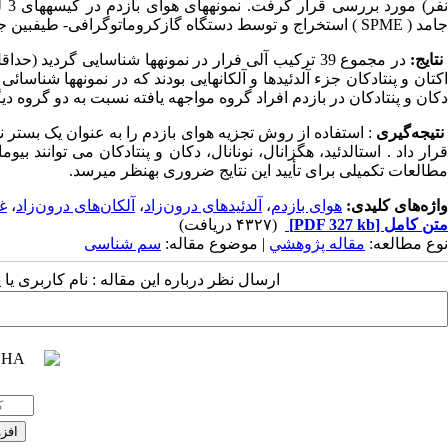
نفر
جامد ( SPME ) استخراج و توسط دستگاه گازکروماتوگرافی- طیف­بین جرمی ( GC-MS ) تجزیه گردید.
نتایج:
اکتان و پنتادکان جزء آلدئیدها و آلکان­هایی بودند که در نمونه­ها شناسائ
دکان و پنتادکان در بازدم افراد گروه مواجهه یافته نسبت به دو گروه دیگر بالاتر بود (
نتیجه‌گیری
: استفاده از روش تجزیه هوای بازدم را به عنوان یک بستر
قرار داد . استالدئید، هگزانال، نونانال، دکان و پنتادکان می توانند 
مطالعات تکمیلی برای تأیید این نتایج ضروری به­نظر می­رسد.
واژه‌های کلیدی:
هوای بازدم
،
آلدئیدهای درون‌زاد
،
آلکان‌های درون‌زاد
،
غ
متن کامل
[PDF 327 kb]
(۴۳۲۷ دریافت)
نوع مطالعه:
مقاله پژوهشي
| موضوع مقاله:
سم شناسی
ارسال نظر درباره این مقاله : نام کاربری ی