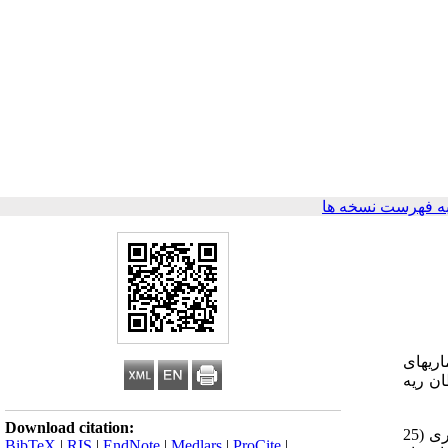
ه فهرست نسخه ها
ری­های
ان ریه
Download citation:
در این مطالعه هوای بازدمی شاغلین در مواجهه با غبار سیلیس (20 نفر)، افراد سالم غیرسیگاری (20 نفر) و افراد سالم سیگاری (25
BibTeX
|
RIS
|
EndNote
|
Medlars
|
ProCite
|