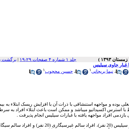
جلد ۱ شماره ۴ صفحات ۲۹-۱۹
|
برگشت ب
با غبار حاوی سیلیس
۱
۱
،
نیما بریجانی
،
حسین محجوب
لی بوده و مواجهه استنشاقی با ذرات آن با افزایش ریسک ابتلاء به بیما
با استرس اکسیداتیو می­باشد و ممکن است باعث ابتلاء افراد به سرط
 بازدمی افراد مواجهه یافته با غبارات سیلیس انجام پذیرفت .