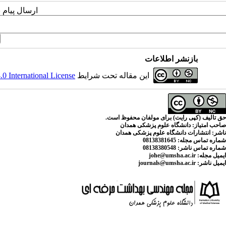
ارسال پیام 
بازنشر اطلاعات
این مقاله تحت شرایط
 International License
حق تالیف (کپی رایت) برای مولفان محفوظ است.
صاحب امتیاز:
دانشگاه علوم پزشکی همدان
ناشر:
انتشارات دانشگاه علوم پزشکی همدان
شماره تماس مجله
: 08138381645
شماره تماس ناشر:
08138380548
ایمیل مجله:
johe@umsha.ac.ir
ایمیل ناشر:
journals@umsha.ac.ir