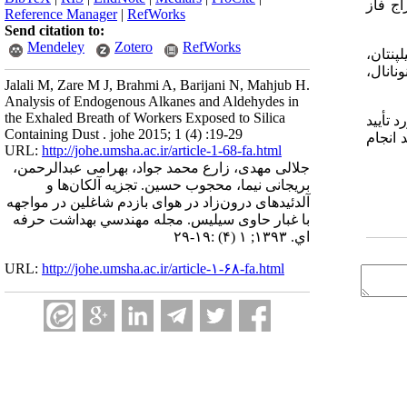
استخراج فاز
Reference Manager
|
RefWorks
Send citation to:
Mendeley
Zotero
RefWorks
ی گردید (حداقل در یک نمونه). استالدئید ، هگزانال، نونانال، 2-متیل­پروپان، دکان، 3-متیل­پنتان،
نانال،
Jalali M, Zare M J, Brahmi A, Barijani N, Mahjub H.
Analysis of Endogenous Alkanes and Aldehydes in
the Exhaled Breath of Workers Exposed to Silica
 تأیید
Containing Dust . johe 2015; 1 (4) :19-29
 انجام
URL:
http://johe.umsha.ac.ir/article-1-68-fa.html
جلالی مهدی، زارع محمد جواد، بهرامی عبدالرحمن،
بریجانی نیما، محجوب حسین. تجزیه آلکان‌ها و
آلدئیدهای درون‌زاد در هوای بازدم شاغلین در مواجهه
با غبار حاوی سیلیس. مجله مهندسي بهداشت حرفه
اي. ۱۳۹۳; ۱ (۴) :۱۹-۲۹
URL:
http://johe.umsha.ac.ir/article-۱-۶۸-fa.html