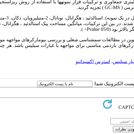
) مورد بررسی قرار گرفت. نمونه­های هوای بازدم در کیسه­های 3 لیتری جمع­آوری و ترکیبات فرار نمونه­ها با استفاده از روش ریز
در مجموع 39 ترکیب آلی فرار در نمونه­ها شناسای
ی شدند. در بین این ترکیبات، میانگین مساحت پیک استالدئید ، هگزانال، نو
05/0 Pvalue< ).
 نوین در مطالعات سم­شناسی شغلی و بررسی بیومارکرهای مواجهه مورد
بیومارکرهای بازدمی مناسبی برای مواجهه با غبارات سیلیس باشد. هر چند
بار سیلیس
،
استرس اکسیداتیو
ا پست الکترونیک شما: