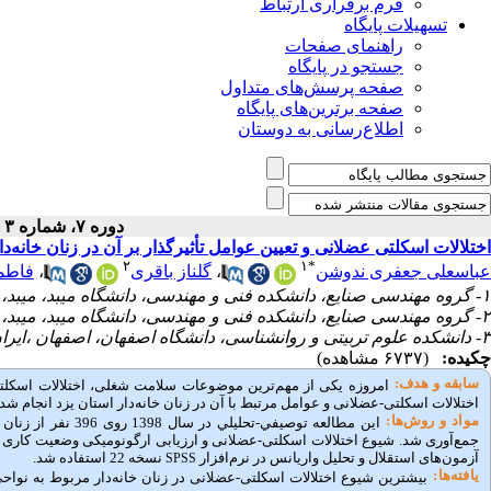
فرم برقراری ارتباط
تسهیلات پایگاه
راهنمای صفحات
جستجو در پایگاه
صفحه پرسش‌های متداول
صفحه برترین‌های پایگاه
اطلاع‌رسانی به دوستان
دوره ۷، شماره ۳ - ( پاییز ۱۳۹۹ )
اختلالات اسکلتی عضلانی و تعیین عوامل تأثیرگذار بر آن در زنان خانه‌دار 
۲
۱
*
عباسعلی جعفری ندوشن
،
گلناز باقری
،
فاطم
۱- گروه مهندسی صنایع، دانشکده فنی و مهندسی، دانشگاه میبد، میبد، ایران ،
۲- گروه مهندسی صنایع، دانشکده فنی و مهندسی، دانشگاه میبد، میبد، ایران
۳- دانشکده علوم تربیتی و روانشناسی، دانشگاه اصفهان، اصفهان ،ایران
چکیده:
(۶۷۳۷ مشاهده)
سابقه و هدف:
امروزه یکی از مهم‌ترین موضوعات سلامت شغلی، اختلالات اسکلت
اختلالات اسکلتی-عضلانی و عوامل مرتبط با آن در زنان خانه‌دار استان یزد انجام شد.
مواد و روش‌‌ها:
این ﻣﻄﺎﻟﻌﻪ ﺗﻮﺻﻴﻔﻲ
جمع‌آوری شد. شیوع اختلالات اسکلتی-عضلانی و ارزیابی ارگونومیکی وضعیت کاری ب
آزمون‌های استقلال و تحلیل واریانس در نرم‌افزار
نسخه 22 استفاده شد.
SPSS
یافته‌ها: