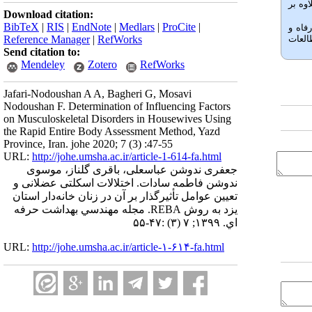
اوه بر
Download citation:
BibTeX
|
RIS
|
EndNote
|
Medlars
|
ProCite
|
فاه و
العات
Reference Manager
|
RefWorks
Send citation to:
Mendeley
Zotero
RefWorks
Jafari-Nodoushan A A, Bagheri G, Mosavi
Nodoushan F. Determination of Influencing Factors
on Musculoskeletal Disorders in Housewives Using
the Rapid Entire Body Assessment Method, Yazd
Province, Iran. johe 2020; 7 (3) :47-55
URL:
http://johe.umsha.ac.ir/article-1-614-fa.html
جعفری ندوشن عباسعلی، باقری گلناز، موسوی
ندوشن فاطمه سادات. اختلالات اسکلتی عضلانی و
تعیین عوامل تأثیرگذار بر آن در زنان خانه‌دار استان
یزد به روش REBA. مجله مهندسي بهداشت حرفه
اي. ۱۳۹۹; ۷ (۳) :۴۷-۵۵
URL:
http://johe.umsha.ac.ir/article-۱-۶۱۴-fa.html