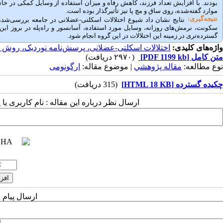
بودند. با افزایش تعداد فرزند، کاهش رفاه و میزان استفاده از وسایل کمکی در خا
موارد گفته‌شده، روی ساق و مچ پا نیز تأثیرگذار بوده است.
نتیجه‌گیری:
نتایج نشان داد شیوع اختلالات اسکلتی-عضلانی در جامعه بررسی‌شده
سکونت، نرمش‌های روزانه، وسایل مورد استفاده، آسانسور و راه‌پله در بروز این 
گسترده‌تری در زمینه این اختلالات در این گروه انجام شود
.
واژه‌های کلیدی:
اختلالات اسکلتی-عضلانی، پرسش‌نامه نوردیک، روش ارز
متن کامل
[PDF 1199 kb]
(۲۹۷۰ دریافت)
نوع مطالعه:
مقاله پژوهشي
| موضوع مقاله:
ارگونومی
چکیده گسترده [HTML 18 KB]
(315 دریافت)
ارسال نظر درباره این مقاله : نام کاربری ی
ارسال پیام 