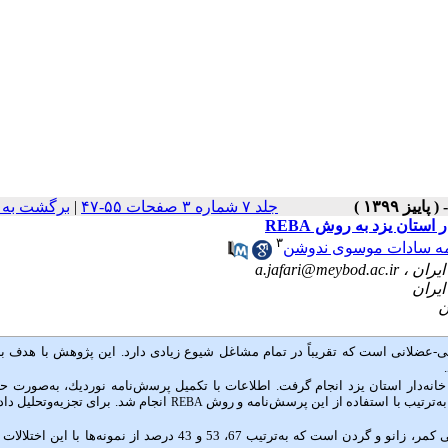
جلد ۷ شماره ۳ صفحات ۵۵-۴۷
|
برگشت به 
استان یزد به روش REBA
۳
ه سادات موسوی ندوشن
a.jafari@meybod.ac.ir
ی-عضلانی است که تقریباً در تمام مشاغل شیوع زیادی دارد. این پژوهش با هدف 
-ﺗﺤﻠﻴﻠﻲ در سال 1398 روی 396 ﻧﻔﺮ از زنان خانه‌دار استان یزد انجام گرفت. اﻃﻼﻋﺎت ﺑﺎ تکمیل ﭘﺮﺳش‌ناﻣﻪ ﻧﻮردﻳﻚ، به‌صو
ه‌ترتیب با استفاده از این پرسش‌نامه و روش
انجام شد. برای تجزیه‌وتحلیل داده
REBA
بیشترین شیوع اختلالات اسکلتی-عضلانی در زنان خانه‌دار مربوط به نواحی کمر، زانو و گردن است که به‌ترتیب 67، 53 و 43 درصد از نمونه‌