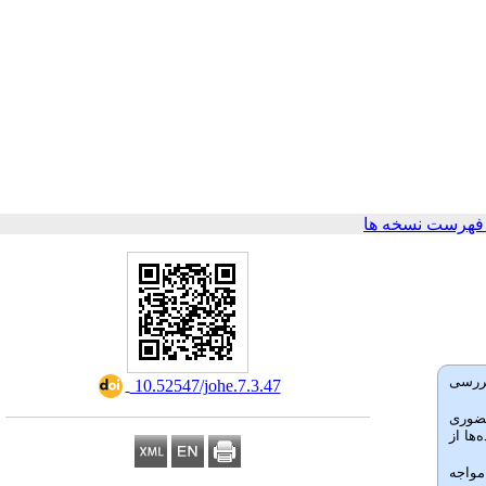
فهرست نسخه ها
بررسی
‎ 10.52547/johe.7.3.47
رت حضوری
‌ها از
ها با این اختلالات مواجه