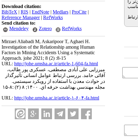
ر را
Download citation:
ناسب
BibTeX
|
RIS
|
EndNote
|
Medlars
|
ProCite
|
رتباط
Reference Manager
|
RefWorks
Send citation to:
Mendeley
Zotero
RefWorks
Mirzaei Aliabadi M, Askaripoor T, Aghaei H.
Investigation of the Relationship among Human
Factors in Mining Accidents Using a Systematic
Approach. johe 2021; 8 (2) :8-15
URL:
http://johe.umsha.ac.ir/article-1-604-fa.html
میرزایی علی آبادی مصطفی، عسکری پور طالب،
آقائی حامد. بررسی ارتباط عوامل انسانی تأثیرگذار
در حوادث معدن با استفاده از رویکرد سیستمی.
مجله مهندسي بهداشت حرفه اي. ۱۴۰۰; ۸ (۲) :۸-۱۵
URL:
http://johe.umsha.ac.ir/article-۱-۶۰۴-fa.html