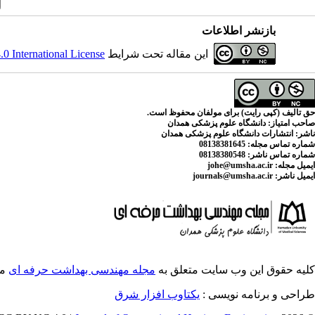
بازنشر اطلاعات
این مقاله تحت شرایط
 International License
حق تالیف (کپی رایت) برای مولفان محفوظ است.
صاحب امتیاز:
دانشگاه علوم پزشکی همدان
ناشر:
انتشارات دانشگاه علوم پزشکی همدان
شماره تماس مجله
: 08138381645
شماره تماس ناشر:
08138380548
ایمیل مجله:
johe@umsha.ac.ir
ایمیل ناشر:
journals@umsha.ac.ir
کلیه حقوق این وب سایت متعلق به
مجله مهندسی بهداشت حرفه ای
می
طراحی و برنامه نویسی :
یکتاوب افزار شرق