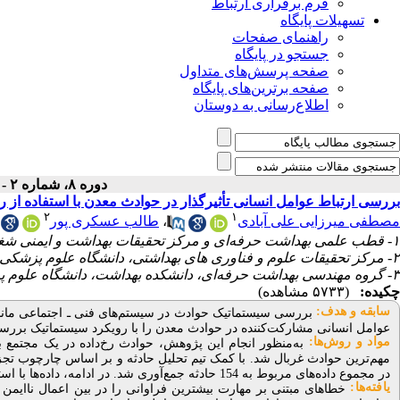
فرم برقراری ارتباط
تسهیلات پایگاه
راهنمای صفحات
جستجو در پایگاه
صفحه پرسش‌های متداول
صفحه برترین‌های پایگاه
اطلاع‌رسانی به دوستان
دوره ۸، شماره ۲ - ( تابستان ۱۴۰۰ )
بررسی ارتباط عوامل انسانی تأثیرگذار در حوادث معدن با استفاده از
۲
۱
مصطفی میرزایی علی آبادی
،
طالب عسکری پور
۱- قطب علمی بهداشت حرفه‌ای و مرکز تحقیقات بهداشت و ایمنی شغلی، دانشگاه علوم پزشکی همدان، همدان، ایران
۲- مرکز تحقیقات علوم و فناوری های بهداشتی، دانشگاه علوم پزشکی سمنان، سمنان، ایران
۳- گروه مهندسی بهداشت حرفه‌ای، دانشکده بهداشت، دانشگاه علوم پزشکی اراک، اراک، ایران ،
چکیده:
(۵۷۳۳ مشاهده)
سابقه و هدف:
بررسی سیستماتیک حوادث در سیستم‌های فنی ـ اجتماعی مانند
عوامل انسانی مشارکت‌کننده در حوادث معدن را با رویکرد سیستماتیک بررسی
مواد و روش‌‌ها:
مهم‌ترین حوادث غربال شد. با کمک تیم تحلیل حادثه و بر اساس چارچوب تجزی
در مجموع داده‌های مربوط به 154 حادثه جمع‌آوری شد. در ادامه، داده‌ها با استفاده از رگرسیون لجستیک در نرم‌افزار
یافته‌ها:
خطاهای مبتنی بر مهارت بیشترین فراوانی را در بین اعمال ناایم