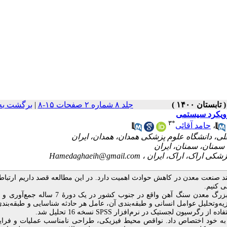
جلد ۸ شماره ۲ صفحات ۱۵-۸
|
برگشت به
 رویکرد سیستمی
۳
*
،
حامد آقائی
Hamedaghaeih@gmail.com
 صنعت معدن در کاهش حوادث اهمیت دارد. در این مطالعه قصد داریم ارتباط
 کنیم.
به‌منظور انجام این پژوهش، حوادث رخ‌داده در یک مجتمع بزرگ معدن سنگ آهن واقع در جنوب کشور در ی
ه‌وتحلیل عوامل انسانی و طبقه‌بندی آن، عامل هر حادثه شناسایی و طبقه‌بند
SPSS
نسخه 16 تحلیل شد.
ن به خود اختصاص داد. نواقص محیط فیزیکی، طراحی نامناسب عملیات و فرای