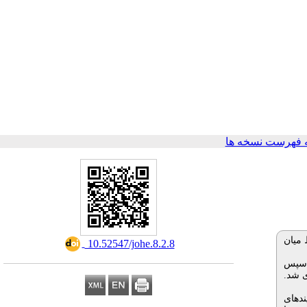
 فهرست نسخه ها
 میان
‎ 10.52547/johe.8.2.8
ک دورۀ 7 ساله جمع‌آوری و سپس
ی شد.
ندهای