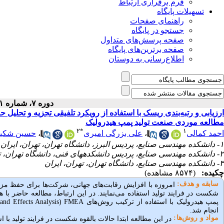
فرم برقراری ارتباط
تسهیلات پایگاه
راهنمای صفحات
جستجو در پایگاه
صفحه پرسش‌های متداول
صفحه برترین‌های پایگاه
اطلاع‌رسانی به دوستان
دوره ۷، شماره ۱ - ( بهار ۱۳۹۹ )
ارزیابی و رتبه‌بندی ریسک با استفاده از رویکرد تلفیقی تجزیه و تحلیل
مطالعه موردی صنعت تولید پمپ هیدرولیک
۲
*
۱
احمد کمالی
،
علی بزرگی امیری
،
حسین شکیب
۱- دانشکده مهندسی صنایع، پردیس البرز، دانشگاه تهران، تهران، ایران
۲- دانشکده مهندسی صنایع، پردیس دانشکدههای فنی، دانشگاه تهران، تهران، ایران ،
۳- دانشکده مهندسی صنایع، دانشگاه تهران، تهران، ایران
چکیده:
(۸۵۷۴ مشاهده)
سابقه و هدف:
امروزه با افزایش رقابت‌های جهانی، شرکت‌ها برای حفظ مز
شکست در فرایند تولید استفاده می‌نمایند.
در این ارتباط، مطالعه حاضر با 
پمپ هیدرولیک با استفاده از
ترکیب روش‌های
FMEA
(
and Effects Analysis
انجام شد.
مواد و روش‌‌ها:
در این مطالعه ابتدا حالات بالقوه شکست در فرایند تولید ب