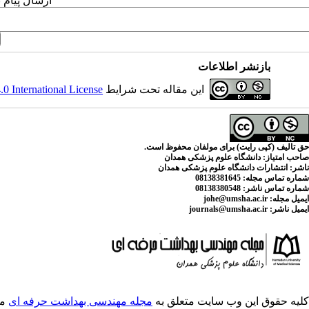
ارسال پیام 
بازنشر اطلاعات
این مقاله تحت شرایط
 International License
حق تالیف (کپی رایت) برای مولفان محفوظ است.
صاحب امتیاز:
دانشگاه علوم پزشکی همدان
ناشر:
انتشارات دانشگاه علوم پزشکی همدان
شماره تماس مجله
: 08138381645
شماره تماس ناشر:
08138380548
ایمیل مجله:
johe@umsha.ac.ir
ایمیل ناشر:
journals@umsha.ac.ir
کلیه حقوق این وب سایت متعلق به
مجله مهندسی بهداشت حرفه ای
می