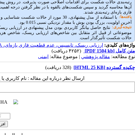
رتبه‌بندی حالات شکست برای اقدامات اصلاحی صورت پذیرفت
. در روش پیشن
آن‌ها محاسبه گردید و سپس شکست
های بالقوه با در نظر گرفتن درجه اهمی
فازی بازه‌ای رتبه‌بندی شدند.
یافته‌ها:
با استفاده از مدل پیشنهادی، 30 مورد از حالات شکست شناسایی و بررسی شدند که اولین اولویت،
آخرین اولویت، بزرگ بودن بوش با مقدار نزدیکی نسبی 0.015 بود.
نتیجه‌گیری:
نتایج حاصل بیانگر کاربردی بودن مدل پیشنهادی در ارزیابی ریسک
موضوعاتی از قبیل اثر متقابل بین شاخص
های ارزیابی ریسک، شاخص هزین
حالات شکست تأثیرگذار است.
واژه‌های کلیدی:
ارزیابی ریسک، تاپسیس، عدم قطعیت فازی بازه‌ای، ANP، FMEA
متن کامل
[PDF 1504 kb]
(۴۲۵۲ دریافت)
نوع مطالعه:
مقاله پژوهشي
| موضوع مقاله:
ایمنی
چکیده گسترده [HTML 25 KB]
(328 دریافت)
ارسال نظر درباره این مقاله : نام کاربری ی