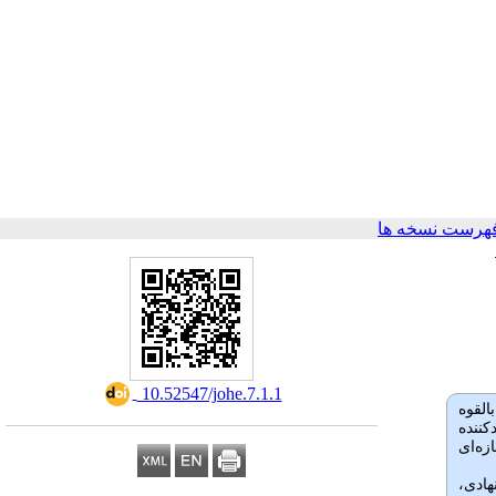
هرست نسخه ها
‎ 10.52547/johe.7.1.1
القوه
کننده
زه
ای
هادی،