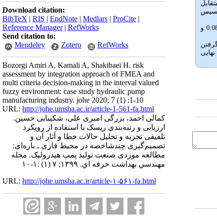
تقابل
Download citation:
اپسیس
BibTeX
|
RIS
|
EndNote
|
Medlars
|
ProCite
|
Reference Manager
|
RefWorks
مقدار نزدیکی نسبی 0.083 و
Send citation to:
گرفتن
Mendeley
Zotero
RefWorks
نهایی
Bozorgi Amiri A, Kamali A, Shakibaei H. risk
assessment by integration approach of FMEA and
multi criteria decision-making in the interval valued
fuzzy environment: case study hydraulic pump
manufacturing industry. johe 2020; 7 (1) :1-10
URL:
http://johe.umsha.ac.ir/article-1-561-fa.html
کمالی احمد، بزرگی امیری علی، شکیبایی حسین.
ارزیابی و رتبه‌بندی ریسک با استفاده از رویکرد
تلفیقی تجزیه و تحلیل حالات خطا و آثار آن و
تصمیم‌گیری چندشاخصه در محیط فازی ـ بازه‌ای:
مطالعه موردی صنعت تولید پمپ هیدرولیک. مجله
مهندسي بهداشت حرفه اي. ۱۳۹۹; ۷ (۱) :۱-۱۰
URL:
http://johe.umsha.ac.ir/article-۱-۵۶۱-fa.html