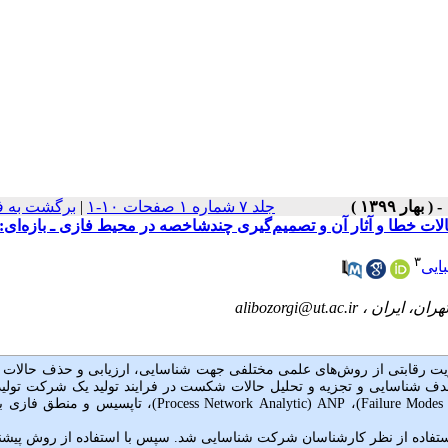
جلد ۷ شماره ۱ صفحات ۱۰-۱
|
برگشت به ف
 حالات خطا و آثار آن و تصمیم‌گیری چندشاخصه در محیط فازی ـ بازه‌ای:
۳
ایی
alibozorgi@ut.ac.ir
یت رقابتی از روش‌های علمی مختلفی جهت شناسایی، ارزیابی و حذف حالات ب
هدف شناسایی و تجزیه و تحلیل حالات شکست در فرایند تولید یک شرکت تولید
Failure Modes 
)
،
ANP
(
Analytic
Network
Process
)‌
، تاپسیس و منطق فازی با
ا استفاده از نظر کارشناسان شرکت شناسایی شد. سپس با استفاده از روش پیشن