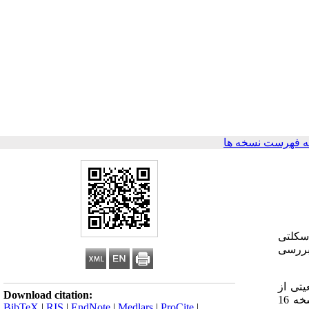
 فهرست نسخه ها
اسکلتی
ین فشار وضعیتی وارده به اندام‏های فوقانی با استفاده از روش ماکرو پوسچرال LUBA و بررسی
عیتی از
Download citation:
روش LUBA و برای بررسی شیوع اختلالات اسکلتی عضلانی از پرسشنامه نوردیک استفاده گردید. نتایج حاصل از ارزیابی توسط SPSS نسخه 16
BibTeX
|
RIS
|
EndNote
|
Medlars
|
ProCite
|