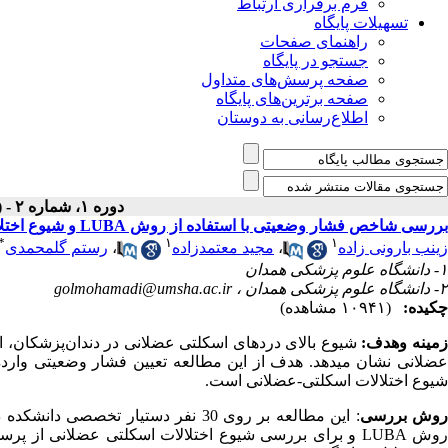
فرم برقراری ارتباط
تسهیلات پایگاه
راهنمای صفحات
جستجو در پایگاه
صفحه پرسش‌های متداول
صفحه برترین‌های پایگاه
اطلاع‌رسانی به دوستان
دوره ۱، شماره ۲ - ( تابستان ۱۳۹۳ )
بررسی شاخص فشار وضعیتی با استفاده از روش LUBA و شیوع اختلالات اسکلتی عضلانی در دندان‌پزشکان
*
۱
۱
زینب بارونی زاده
،
مجید معتمدزاده
،
رستم گلمحمدی
۱- دانشگاه علوم پزشکی همدان
۲- دانشگاه علوم پزشکی همدان ،
golmohamadi@umsha.ac.ir
چکیده:
(۱۰۹۴۱ مشاهده)
مینه وهدف:
شیوع بالای دردهای اسکلتی عضلانی در دندان‌پزشکان، 
شیوع اختلالات اسکلتی-عضلانی است.
وش­ بررسی
: این مطالعه بر روی 30 نفر دستیار