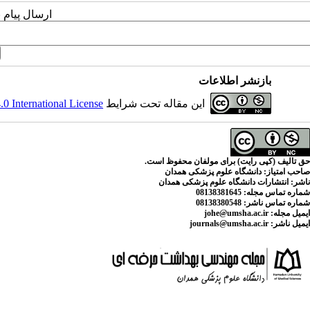
ارسال پیام 
بازنشر اطلاعات
این مقاله تحت شرایط
 International License
حق تالیف (کپی رایت) برای مولفان محفوظ است.
صاحب امتیاز:
دانشگاه علوم پزشکی همدان
ناشر:
انتشارات دانشگاه علوم پزشکی همدان
شماره تماس مجله
: 08138381645
شماره تماس ناشر:
08138380548
ایمیل مجله:
johe@umsha.ac.ir
ایمیل ناشر:
journals@umsha.ac.ir