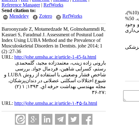
Reference Manager
|
RefWorks
Send citation to:
میزان شیوع اختلالات اسکلتی عضلانی در گردن (3/63%)، کمر (3/43%)، پشت (30%)، زانو (20%)، شانه (3/13%)، مچ (10%)، پاها (10%)،
Mendeley
Zotero
RefWorks
آرنج (7/6%) و ران (0%) بود. حداکثر شاخص فشار وضعیتی زنان 23 بود که نسبت به مردان با شاخص فشار وضعیتی 21، مقدار بیشتری است. 50%
رافیک و وجود
Baroonyzade Z, Motamedzade M, Golmohammdi R,
ی‌داری
Kasraei S, Faradmal J. Assessment of Postural Load
Index Using LUBA Method and the Prevalence of
Musculoskeletal Disorders in Dentists. johe 2014; 1
 پزشکی
(2) :27-36
URL:
http://johe.umsha.ac.ir/article-1-45-fa.html
بارونی زاده زینب، معتمدزاده مجید، گلمحمدی
رستم، کسرایی شاهین، فردمال جواد. بررسی
شاخص فشار وضعیتی با استفاده از روش LUBA و
شیوع اختلالات اسکلتی عضلانی در دندان‌پزشکان.
مجله مهندسي بهداشت حرفه اي. ۱۳۹۳; ۱ (۲)
:۲۷-۳۶
URL:
http://johe.umsha.ac.ir/article-۱-۴۵-fa.html