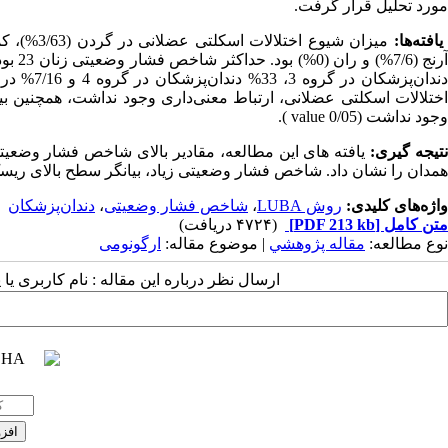
مورد تحلیل قرار گرفت.
افته‌ها:
اختلالات اسکلتی عضلانی، ارتباط معنی‌داری وجود نداشت، همچنین ب
وجود نداشت (0/05
value ).
تیجه ­گیری:
یافته ‏های این مطالعه، مقادیر بالای شاخص فشار وضعی
همدان را نشان داد. شاخص فشار وضعیتی زیاد، بیانگر سطح بالای ری
واژه‌های کلیدی:
روش LUBA
،
شاخص فشار وضعیتی
،
دندان‌پزشکان
متن کامل
[PDF 213 kb]
(۴۷۲۴ دریافت)
نوع مطالعه:
مقاله پژوهشي
| موضوع مقاله:
ارگونومی
ارسال نظر درباره این مقاله : نام کاربری ی