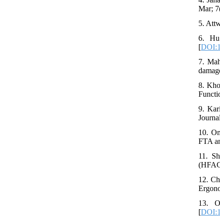
Mar; 7(
5. Att
6. Hu
[
DOI:1
7. Mah
damage
8. Kho
Functi
9. Kar
Journa
10. Om
FTA an
11. Sh
(HFACS
12. Ch
Ergono
13. O
[
DOI:1