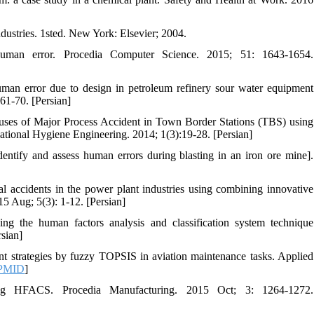
ustries. 1sted. New York: Elsevier; 2004.
man error. Procedia Computer Science. 2015; 51: 1643-1654.
uman error due to design in petroleum refinery sour water equipment
61-70. [Persian]
uses of Major Process Accident in Town Border Stations (TBS) using
tional Hygiene Engineering. 2014; 1(3):19-28. [Persian]
ify and assess human errors during blasting in an iron ore mine].
 accidents in the power plant industries using combining innovative
15 Aug; 5(3): 1-12. [Persian]
ng the human factors analysis and classification system technique
sian]
t strategies by fuzzy TOPSIS in aviation maintenance tasks. Applied
PMID
]
ing HFACS. Procedia Manufacturing. 2015 Oct; 3: 1264-1272.