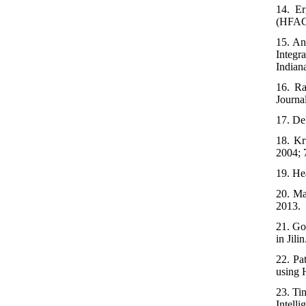
14. Er
(HFACS)
15. An
Integr
Indiana
16. Ra
Journa
17. De
18. Kr
2004; 
19. He
20. Ma
2013.
21. Go
in Jil
22. Pa
using 
23. Ti
Intelli