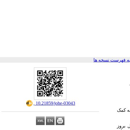
ه فهرست نسخه ها
‎ 10.21859/johe-03043
به کمک
 بروز