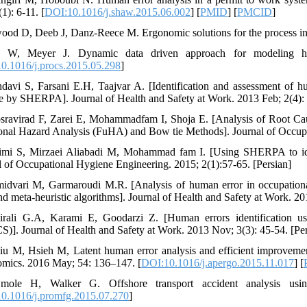
1): 6-11. [
DOI:10.1016/j.shaw.2015.06.002
] [
PMID
] [
PMCID
]
wood D, Deeb J, Danz-Reece M. Ergonomic solutions for the process ind
 W, Meyer J. Dynamic data driven approach for modeling hu
0.1016/j.procs.2015.05.298
]
davi S, Farsani E.H, Taajvar A. [Identification and assessment of h
 by SHERPA]. Journal of Health and Safety at Work. 2013 Feb; 2(4): 
sravirad F, Zarei E, Mohammadfam I, Shoja E. [Analysis of Root Ca
onal Hazard Analysis (FuHA) and Bow tie Methods]. Journal of Occupa
imi S, Mirzaei Aliabadi M, Mohammad fam I. [Using SHERPA to ident
l of Occupational Hygiene Engineering. 2015; 2(1):57-65. [Persian]
idvari M, Garmaroudi M.R. [Analysis of human error in occupational
d meta-heuristic algorithms]. Journal of Health and Safety at Work. 20
irali G.A, Karami E, Goodarzi Z. [Human errors identification usi
)]. Journal of Health and Safety at Work. 2013 Nov; 3(3): 45-54. [Per
iu M, Hsieh M, Latent human error analysis and efficient improvemen
mics. 2016 May; 54: 136–147. [
DOI:10.1016/j.apergo.2015.11.017
] [
mole H, Walker G. Offshore transport accident analysis us
0.1016/j.promfg.2015.07.270
]