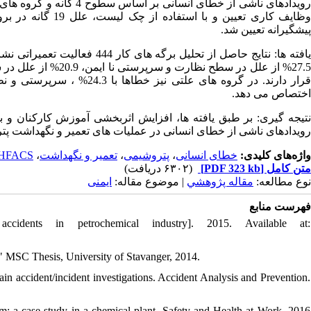
ویدادهای ناشی از خطای انسانی بر اساس سطوح 4 گانه و گروه های علتی 19 گانه در
وظایف کاری تعیین 
پیشگیرانه تعیین شد.
افته ها: نتایج حاصل از تحلیل برگه های کار 444 فعالیت تعمیراتی نشان داد که در سطوح 4 گانه
اختصاص می دهد.
نتیجه گیری: بر طبق یافته ها، افزایش اثربخشی آموزش کارکنان و ب
رویدادهای ناشی از خطای انسانی در عملیات های تعمیر و نگهداشت پت.
HFACS
،
تعمیر و نگهداشت
،
پتروشیمی
،
خطای انسانی
واژه‌های کلیدی:
(۶۳۰۲ دریافت)
[PDF 323 kb]
متن کامل
نوع مطالعه:
مقاله پژوهشي
| موضوع مقاله:
ایمنی
فهرست منابع
ents in petrochemical industry]. 2015. Available at:
." MSC Thesis, University of Stavanger, 2014.
in accident/incident investigations. Accident Analysis and Prevention.
m: a case study in a chemical plant. Safety and Health at Work. 2016