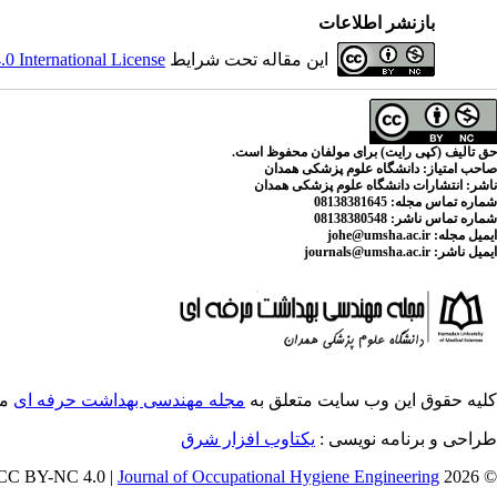
بازنشر اطلاعات
 International License
این مقاله تحت شرایط
حق تالیف (کپی رایت) برای مولفان محفوظ است.
صاحب امتیاز:
دانشگاه علوم پزشکی همدان
ناشر:
انتشارات دانشگاه علوم پزشکی همدان
: 08138381645
شماره تماس مجله
08138380548
شماره تماس ناشر:
johe@umsha.ac.ir
ایمیل مجله:
journals@umsha.ac.ir
ایمیل ناشر:
کلیه حقوق این وب سایت متعلق به
مجله مهندسی بهداشت حرفه ای
م.
طراحی و برنامه نویسی :
یکتاوب افزار شرق
Journal of Occupational Hygiene Engineering
© 2026 CC BY-NC 4.0 |