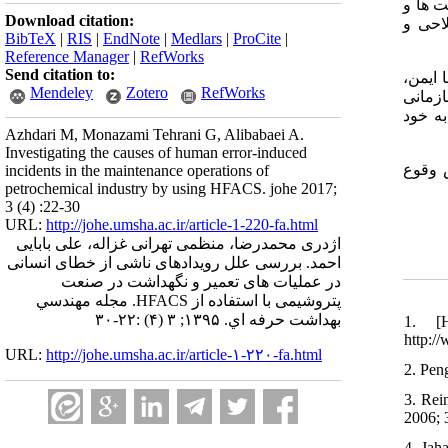
ت ها و
Download citation:
 اصلاحی و
BibTeX
|
RIS
|
EndNote
|
Medlars
|
ProCite
|
Reference Manager
|
RefWorks
Send citation to:
، 37.6%
Mendeley
Zotero
RefWorks
27.5% طح تاثیرات سازمانی
شترین میزان علل را به خود
Azhdari M, Monazami Tehrani G, Alibabaei A.
Investigating the causes of human error-induced
 وقوع
incidents in the maintenance operations of
petrochemical industry by using HFACS. johe 2017;
3 (4) :22-30
URL:
http://johe.umsha.ac.ir/article-1-220-fa.html
اژدری محمدرضا، منظمی تهرانی غزاله، علی بابایی
احمد. بررسی علل رویدادهای ناشی از خطای انسانی
در عملیات های تعمیر و نگهداشت در صنعت
پتروشیمی با استفاده از HFACS. مجله مهندسي
بهداشت حرفه اي. ۱۳۹۵; ۳ (۴) :۲۲-۳۰
1. [H
http:/
URL:
http://johe.umsha.ac.ir/article-۱-۲۲۰-fa.html
2. Pen
3. Rei
2006; 
4. Jah