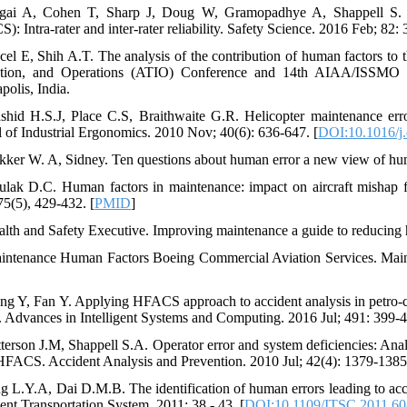
gai A, Cohen T, Sharp J, Doug W, Gramopadhye A, Shappell S. Ass
: Intra-rater and inter-rater reliability. Safety Science. 2016 Feb; 82:
cel E, Shih A.T. The analysis of the contribution of human factors to t
ation, and Operations (ATIO) Conference and 14th AIAA/ISSMO Mu
polis, India.
shid H.S.J, Place C.S, Braithwaite G.R. Helicopter maintenance err
l of Industrial Ergonomics. 2010 Nov; 40(6): 636-647. [
DOI:10.1016/j
kker W. A, Sidney. Ten questions about human error a new view of hum
ulak D.C. Human factors in maintenance: impact on aircraft mishap 
75(5), 429-432. [
PMID
]
alth and Safety Executive. Improving maintenance a guide to reducing 
intenance Human Factors Boeing Commercial Aviation Services. Mai
ng Y, Fan Y. Applying HFACS approach to accident analysis in petro-ch
in. Advances in Intelligent Systems and Computing. 2016 Jul; 491: 399-4
tterson J.M, Shappell S.A. Operator error and system deficiencies: Ana
HFACS. Accident Analysis and Prevention. 2010 Jul; 42(4): 1379-1385.
ng L.Y.A, Dai D.M.B. The identification of human errors leading to acc
gent Transportation System. 2011; 38 - 43. [
DOI:10.1109/ITSC.2011.6