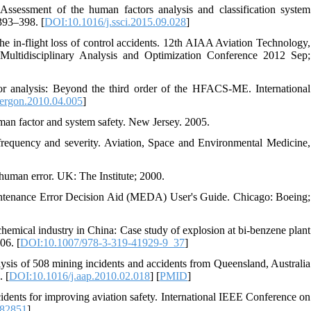
essment of the human factors analysis and classification system
 393–398. [
DOI:10.1016/j.ssci.2015.09.028
]
he in-flight loss of control accidents. 12th AIAA Aviation Technology,
ltidisciplinary Analysis and Optimization Conference 2012 Sep;
or analysis: Beyond the third order of the HFACS-ME. International
.ergon.2010.04.005
]
an factor and system safety. New Jersey. 2005.
frequency and severity. Aviation, Space and Environmental Medicine,
human error. UK: The Institute; 2000.
ntenance Error Decision Aid (MEDA) User's Guide. Chicago: Boeing;
emical industry in China: Case study of explosion at bi-benzene plant
06. [
DOI:10.1007/978-3-319-41929-9_37
]
lysis of 508 mining incidents and accidents from Queensland, Australia
 [
DOI:10.1016/j.aap.2010.02.018
] [
PMID
]
idents for improving aviation safety. International IEEE Conference on
082851
]