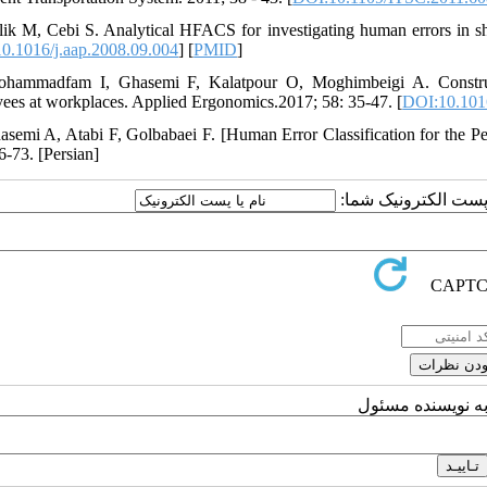
lik M, Cebi S. Analytical HFACS for investigating human errors in sh
0.1016/j.aap.2008.09.004
] [
PMID
]
ohammadfam I, Ghasemi F, Kalatpour O, Moghimbeigi A. Construct
ees at workplaces. Applied Ergonomics.2017; 58: 35-47. [
DOI:10.1016
asemi A, Atabi F, Golbabaei F. [Human Error Classification for the 
6-73. [Persian]
یا پست الکترونیک شما
به نویسنده مسئول