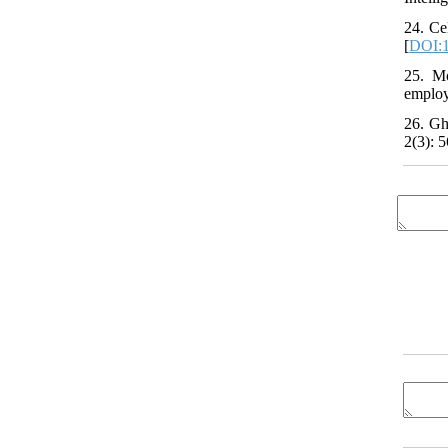
24. Ce
[
DOI:1
25. M
employ
26. Gh
2(3): 5