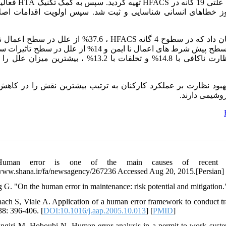
فعالی
HTA
تهیه گردید. سپس به کمک تکنیک
HFACS
و با استفاده از چک لیست، علل 19 گانه در بروز خطاهای انسانی شناسایی و ثبت شد. سپس اولویت اقدامات
 از علل در سطح اعمال نا ایمن،
HFACS
از علل در سطح نظارت و سرپرستی نا ایمن، 20.9% از علل در سطح پیش شرط های اعمال نا ایمن و 14% از علل در س
قرار دارند. در گروه های علتی نیز خطاها با 24.3% ، سرپرستی و نظارت ناکافی با 14.8% و تخلفات با 13.2% ، بی
هبود نظارت بر عملکرد کارکنان به ترتیب بیشترین نقش را در کاهش
روشیمی دارند
uman error is one of the main causes of recent accid
/www.shana.ir/fa/newsagency/267236 Accessed Aug 20, 2015.[Persian]
g G. "On the human error in maintenance: risk potential and mitigation
nach S, Viale A. Application of a human error framework to conduct tra
38: 396-406. [
DOI:10.1016/j.aap.2005.10.013
] [
PMID
]
angiri M, Hoboubi N. Human error analysis in a permit to work syste