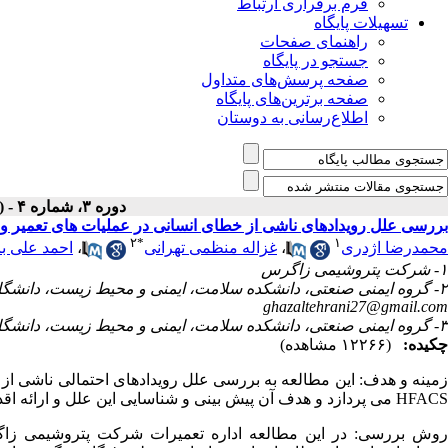
فرم برقراری ارتباط
تسهیلات پایگاه
راهنمای صفحات
جستجو در پایگاه
صفحه پرسش‌های متداول
صفحه برترین‌های پایگاه
اطلاع‌رسانی به دوستان
دوره ۳، شماره ۴ - ( زمستان ۱۳۹۵ )
بررسی علل رویدادهای ناشی از خطای انسانی در عملیات های تعمیر HFACS
۲
*
۱
احمد علی با
،
غزاله منظمی تهرانی
،
محمدرضا اژدری
۱- شرکت پتروشیمی زاگرس
۲- گروه ایمنی صنعتی، دانشکده سلامت، ایمنی و محیط زیست، دانشگاه علوم پزشکی و خدمات بهداشتی درمانی شهید بهشتی، تهران، ایران ،
ghazaltehrani27@gmail.com
۳- گروه ایمنی صنعتی، دانشکده سلامت، ایمنی و محیط زیست، دانشگاه علوم پزشکی و خدمات بهداشتی درمانی شهید بهشتی، تهران، ایران
چکیده:
(۱۲۲۶۶ مشاهده)
زمینه و هدف: این مطالعه به بررسی علل رویدادهای احتمالی ناشی ا
می پردازد و هدف آن پیش بینی و شناسایی این علل و ارائه ا.
HFACS
روش بررسی: در این مطالعه اداره تعمیرات شرکت پتروشیمی زا