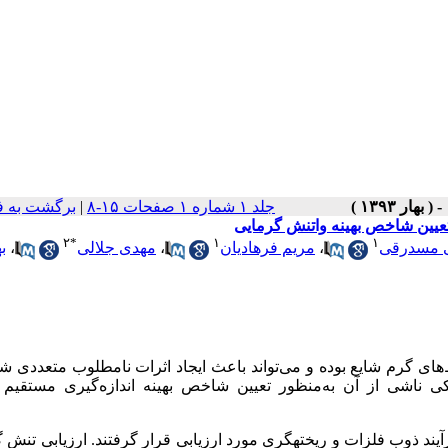
جلد ۱ شماره ۱ صفحات ۱۵-۸
|
برگشت به ف
تعیین شاخص بهینه واتنش گرمایی
۲
*
۱
۱
ی مسدرقی
،
مریم فرهادیان
،
مهدی جلالی
،
ب
‌های گرم شایع بوده و می‌تواند باعث ایجاد اثرات نامطلوب متعددی شو
ی ناشی از آن به‌منظور تعیین شاخص بهینه اندازه‌گیری مستقیم 
رگران شاغل در فرآیند ذوب فلزات و ریخته­گری مورد ارزیابی قرار گرفتند. ارزیابی تنش