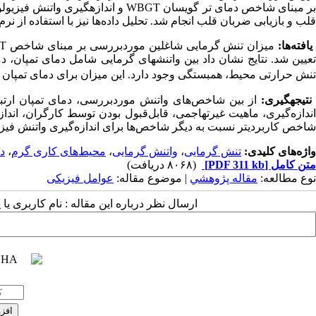
بر مبنای شاخص دمای تر گویسان WBGT و 
قلب و بازیابی ضربان قلب انجام شد. تحلیل داده‌ها نیز با استفاده از نرم‌افزار SPSS 16 صور
یافته‌ها:
تعیین شد. نتایج نشان داد بین واتنش­های گرمایی شامل دمای تمپان، د
تنش حرارتی محیط، همبستگی وجود دارد. این میزان برای دمای تمپان با تنش حرارتی 
نتیجه­گیری:
اندازه‌گیری، ماهیت غیرتهاجمی، قابل‌قبول بودن توسط کارگران، اندازه
شاخص کاربردی­تر نسبت به دیگر شاخص‌ها برای اندازه‌گیری واتنش فیز
واژه‌های کلیدی:
تنش گرمایی
،
واتنش گرمایی
،
محیط‌های کاری گرم
،
د
متن کامل
[PDF 311 kb]
(۸۰۶۸ دریافت)
نوع مطالعه:
مقاله پژوهشي
| موضوع مقاله:
عوامل فیزیکی
ارسال نظر درباره این مقاله : نام کاربری ی