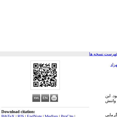
هرست نسخه ها
هزاد
د. این
واتنش
Download citation:
 گرمایی
BibTeX
|
RIS
|
EndNote
|
Medlars
|
ProCite
|