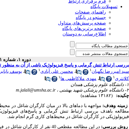
فرم برقراری ارتباط
تسهیلات پایگاه
راهنمای صفحات
جستجو در پایگاه
صفحه پرسش‌های متداول
صفحه برترین‌های پایگاه
اطلاع‌رسانی به دوستان
دوره ۱، شماره ۱ - ( بهار ۱۳۹۳ )
بررسی ارتباط تنش گرمایی و پاسخ فیزیولوژیک ناشی از آن به منظور 
۱
۱
سید امیررضا نگهبان
،
محسن علی آبادی
،
یوسف بابای
۱
۱
کلانتری
،
مهدی ملاکاظمی ها
۱- دانشگاه علوم پزشکی همدان
۲- دانشگاه علوم پزشکی شهید بهشتی ،
m.jalali@umsha.ac.ir
چکیده:
(۱۳۱۸۲ مشاهده)
زمینه وهدف:
مواجهه با دماهای بالا در میان کارگران شاغل در محیط
مطالعه باهدف بررسی ارتباط تنش گرمایی و پاسخ‌های فیزیولوژیک
فیزیولوژیکی در کارگران شاغل در محیط‌های کاری گرم انجام شد.
روش­ بررسی:
در این مطالعه مقطعی 40 نفر از کا