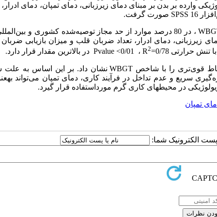
اندازه­گیری واتنش فیزیولوژیکی وارده بر بدن بر مبنای دمای زیرزبانی، دمای تمپان، دمای ادرا
ت گرفت.
میزان تنش گرمایی شاغلین موردبررسی بر مبنای شاخص WBGT ، در 80 درصد موارد از حد مجاز توصیه‌شده کشوری و بین‌
مای زیرزبانی، دمای ادرار، تعداد ضربان قلب و میزان بازیابی ضربان
2
Pvalue <0/01 ، R
=0/78 در بالاترین مقدار قرار دارد.
از بین شاخص‌های واتنش موردبررسی، دمای تمپان ارتباط قوی‌تری را با شاخص WBGT نشان داد. بر این
‌گیری سریع و عدم تداخل در فرآیند کاری، دمای تمپان می‌تواند به­عن
یولوژیکی در محیط­های کاری گرم مورداستفاده قرار گیرد.
مای تمپان
ا پست الکترونیک شما: