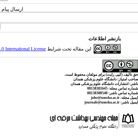
ارسال پیام 
بازنشر اطلاعات
این مقاله تحت شرایط
 International License
حق تالیف (کپی رایت) برای مولفان محفوظ است.
صاحب امتیاز:
دانشگاه علوم پزشکی همدان
ناشر:
انتشارات دانشگاه علوم پزشکی همدان
شماره تماس مجله
: 08138381645
شماره تماس ناشر:
08138380548
ایمیل مجله:
johe@umsha.ac.ir
ایمیل ناشر:
journals@umsha.ac.ir