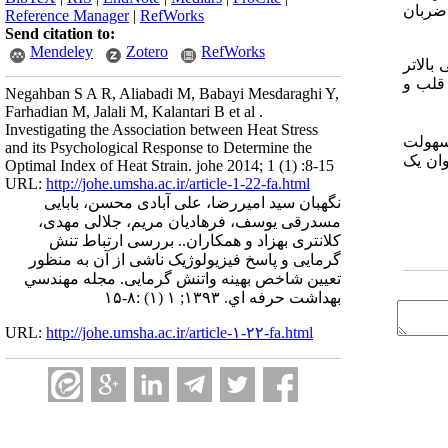
ر، ضربان
Reference Manager
|
RefWorks
Send citation to:
Mendeley
Zotero
RefWorks
المللی بالاتر
 قلب و
Negahban S A R, Aliabadi M, Babayi Mesdaraghi Y,
Farhadian M, Jalali M, Kalantari B et al .
Investigating the Association between Heat Stress
 اساس به علت سهولت
and its Psychological Response to Determine the
وان یک
Optimal Index of Heat Strain. johe 2014; 1 (1) :8-15
URL:
http://johe.umsha.ac.ir/article-1-22-fa.html
نگهبان سید امیررضا، علی آبادی محسن، بابایی
مسدرقی یوسف، فرهادیان مریم، جلالی مهدی،
کلانتری بهزاد و همکاران.. بررسی ارتباط تنش
گرمایی و پاسخ فیزیولوژیک ناشی از آن به منظور
تعیین شاخص بهینه واتنش گرمایی. مجله مهندسي
بهداشت حرفه اي. ۱۳۹۳; ۱ (۱) :۸-۱۵
URL:
http://johe.umsha.ac.ir/article-۱-۲۲-fa.html