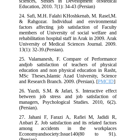
sciences, Strides in Development o
Education, 2010. 7(1): 34-43 (Persian)
24. Safi, M.H. Falahi KHoshkenab, M. 
& Rahgozar. Individual and enviro
factors affecting job satisfaction of
members of University of social wel
rehabilitation hospital staff in Arak in 2
University of Medical Sciences Journa
13(1): 32-39.(Persian).
25. Valamanesh, F. Compare of Per
andjob satisfaction of teachers of 
education and non physical education i
MSc Theses,Islamic Azad University,
and Research Branch. 2009. (Persian). [
26. Yazdi, S.M. & Jafari, S. Interacti
between job stress and job satisfa
managers, Psychological Studies. 201
(Persian).
27. Jahani F, Farazi A, Rafiei M, J
Anbari Z. Job satisfaction and its relate
among accidents in the work
Economyandsociety:Issue140(80 
(Persian)