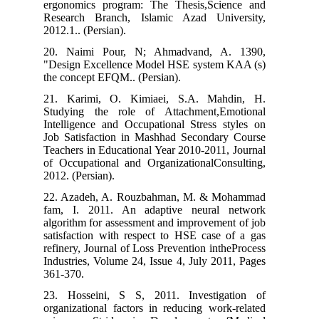
ergonomics program: The Thesis,Sci
Research Branch, Islamic Azad Uni
2012.1.. (Persian).
20. Naimi Pour, N; Ahmadvand, A
"Design Excellence Model HSE system
the concept EFQM.. (Persian).
21. Karimi, O. Kimiaei, S.A. Mah
Studying the role of Attachment,E
Intelligence and Occupational Stress s
Job Satisfaction in Mashhad Secondar
Teachers in Educational Year 2010-2011
of Occupational and OrganizationalCon
2012. (Persian).
22. Azadeh, A. Rouzbahman, M. & M
fam, I. 2011. An adaptive neural 
algorithm for assessment and improveme
satisfaction with respect to HSE case 
refinery, Journal of Loss Prevention int
Industries, Volume 24, Issue 4, July 20
361-370.
23. Hosseini, S S, 2011. Investig
organizational factors in reducing wor