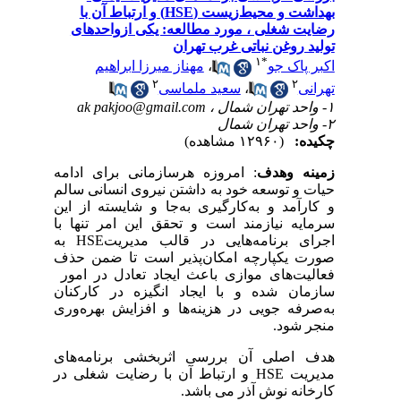
بهداشت و محیط‌زیست (HSE) و ارتباط آن با
لی ، مورد مطالعه: یکی ازواحدهای
غن نباتی غرب تهران
۱
*
مهناز میرزا ابراهیم
،
جو
۲
سعید ملماسی
،
ak pakjoo@gmail.com
(۱۲۹۶۰ مشاهده)
هدف
: امروزه هرسازمانی برای ادامه
وسعه خود به داشتن نیروی انسانی سالم
 و به‌کارگیری به‌جا و شایسته از این
یازمند است و تحقق این امر تنها با
به
HSE
رنامه‌هایی در قالب مدیریت
‌پارچه امکان‌پذیر است تا ضمن حذف
ای موازی باعث ایجاد تعادل در امور
شده و با ایجاد انگیزه در کارکنان
جویی در هزینه‌ها و افزایش بهره‌وری
ود
ی آن بررسی اثربخشی برنامه‌های
و ارتباط آن با رضایت شغلی در
HSE
 نوش آذر می باشد