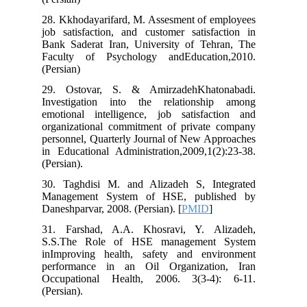
28. Kkhodayarifard, M. Assesment of e
job satisfaction, and customer satisfa
Bank Saderat Iran, University of Teh
Faculty of Psychology andEducatio
(Persian)
29. Ostovar, S. & AmirzadehKhato
Investigation into the relationsh
emotional intelligence, job satisfac
organizational commitment of private
personnel, Quarterly Journal of New Ap
in Educational Administration,2009,1(2
(Persian).
30. Taghdisi M. and Alizadeh S, In
Management System of HSE, publi
Daneshparvar, 2008. (Persian). [
PMID
]
31. Farshad, A.A. Khosravi, Y. Al
S.S.The Role of HSE management
inImproving health, safety and env
performance in an Oil Organizatio
Occupational Health, 2006. 3(3-4)
(Persian).