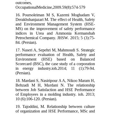
outcomes,
OccupationalMedicine,2009.59(8):574-
16. Poursoleiman M S, Kazemi Mogh
Derakhshanjazari M. The effect of Healt
and Environment Management Syste
MS) on the improvement of safety per
indices in Urea and Ammonia Ker
Petrochemical Company. JHSW. 2015; 5
84. (Persian).
17. Naseri A, Sepehri M, Mahmoudi S. S
performance evaluation of Health, Sa
Environment (HSE) based on B
Scorecard (BSC), the case study of a co
in energy industry.ioh.2014; 11 (1
(Persian).
18. Mardani S, Nasiripour A A, Nikoo 
Behzadi M H, Mardani N. The relat
between Job Satisfaction and HSE Per
of Employees in a molding industry. io
10 (6):106-120. (Persian).
19. Tajoddini, M. Relationship between
of organization and HSE Performance,