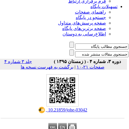
راری ارتباط
ی صفحات
ر پایگاه
رسش‌های متداول
رین‌های پایگاه
سانی به دوستان
جلد ۳ شماره ۴
برگشت به فهرست نسخه ها
|
۱۰
‎ 10.21859/johe-03042