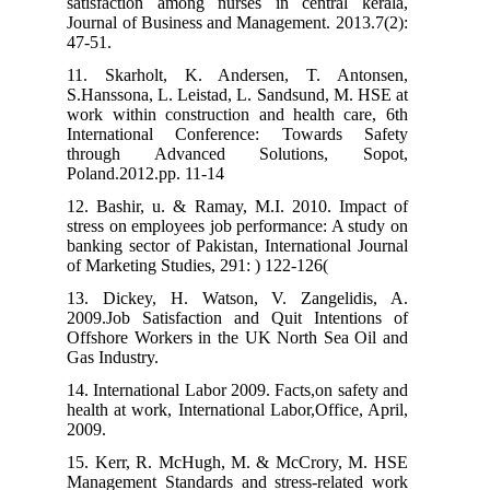
satisfaction among nurses in central
Journal of Business and Management. 20
47-51.
11. Skarholt, K. Andersen, T. An
S.Hanssona, L. Leistad, L. Sandsund, M
work within construction and health c
International Conference: Towards
through Advanced Solutions, 
Poland.2012.pp. 11-14
12. Bashir, u. & Ramay, M.I. 2010. I
stress on employees job performance: A
banking sector of Pakistan, Internationa
of Marketing Studies, 291: ) 122-126(
13. Dickey, H. Watson, V. Zangeli
2009.Job Satisfaction and Quit Inten
Offshore Workers in the UK North Sea
Gas Industry.
14. International Labor 2009. Facts,on s
health at work, International Labor,Offic
2009.
15. Kerr, R. McHugh, M. & McCrory
Management Standards and stress-rela