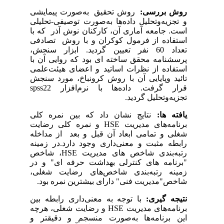
ررسی
روش تحقیق به‌صورت پیمایشی
وتحلیل داده‌ها به‌صورت توصیفی-تحلیلی
عه آماری آن، کارکنان نوش آذر که با
 از فرمول کوکران و با روش تصادفی
تعداد 60 نفر تعیین گردید. ابزار سنجش،
‌ محقق ساخته ای بود که روایی آن با
از نظرات اساتید و اعضای هیئت‌علمی
ایایی آن با روش کرونباخ، مورد سنجش
spss
فت. داده‌ها با نرم‌افزار 22
حلیل گردید
نتایج نشان داد که بین نمره کلی
و نمره کلی رضایت
HSE
های مدیریت
مامی ابعاد آن قبل و بعد از مداخله
بت و معنی‌داری وجود دارد.در زمینه
، شاخص
HSE
دی شاخص های مدیریت
"های کنترلی بهداشت حرفه ای" و در
رتبه‌بندی شاخص‌های رضایت شغلی
یریت فنی" دارای بیشترین نمره بود
یری
با توجه به معنی‌داری رابطه بین
و رضایت شغلی، هرچه
HSE
ای مدیریت
امه‌ها به‌صورت منسجم و دقیقتر و