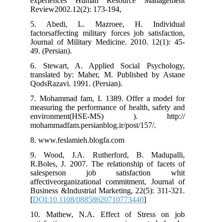
experiences Human Resource Man
Review2002.12(2): 173-194,
5. Abedi, L. Mazroee, H. Ind
factorsaffecting military forces job sati
Journal of Military Medicine. 2010. 12
49. (Persian).
6. Stewart, A. Applied Social Psy
translated by: Maher, M. Published b
QodsRazavi. 1991. (Persian).
7. Mohammad fam, I. 1389. Offer a m
measuring the performance of health, s
environment(HSE-MS) ). h
mohammadfam.persianblog.ir/post/157/.
8. www.feslamieh.blogfa.com
9. Wood, J.A. Rutherford, B. Mad
R.Boles, J. 2007. The relationship of 
salesperson job satisfactio
affectiveorganizational commitment, Jo
Business &Industrial Marketing, 22(5):
[
DOI:10.1108/08858620710773440
]
10. Mathew, N.A. Effect of Stress