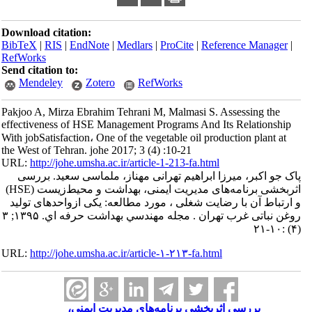
Download citation:
BibTeX
|
RIS
|
EndNote
|
Medlars
|
ProCite
|
Refe
RefWorks
Send citation to:
Mendeley
Zotero
RefWorks
Pakjoo A, Mirza Ebrahim Tehrani M, Malmasi S. 
effectiveness of HSE Management Programs And I
With jobSatisfaction، One of the vegetable oil prod
the West of Tehran. johe 2017; 3 (4) :10-21
URL:
http://johe.umsha.ac.ir/article-1-213-fa.html
ا ابراهیم تهرانی مهناز، ملماسی سعید. بررسی
اثربخشی برنامه‌های مدیریت ایمنی، بهداشت و محیط‌زیست (HSE)
ایت شغلی ، مورد مطالعه: یکی ازواحدهای تولید
روغن نباتی غرب تهران . مجله مهندسي بهداشت حرفه اي. ۱۳۹۵; ۳
URL:
http://johe.umsha.ac.ir/article-۱-۲۱۳-fa.html
ثربخشی برنامه‌های مدیریت ایمنی