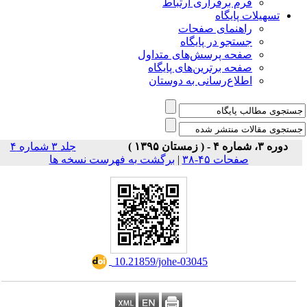
راری ارتباط
ی صفحات
ر پایگاه
رسش‌های متداول
رین‌های پایگاه
سانی به دوستان
جلد ۳ شماره ۴
برگشت به فهرست نسخه ها
|
۳۸
‎ 10.21859/johe-03045