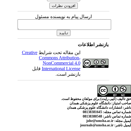
ارسال پیام به نویسنده مسئول
اطلاعات
Creative
این مقاله تحت شرایط
Commons Attribution-
NonCommercial 4.0
قابل
International License
بازنشر است.
ای مولفان محفوظ است
م پزشکی همدان
لوم پزشکی همدان