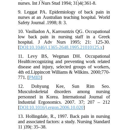
nurses. Int J Nurs Stud 1994; 31)4(:361-
9. Leggat PA. Epidemiology of back
nurses at an Australian teaching hospit
Safety Journal .1998; 8: 3.
10. Vasiliadon A, Karrountzis QG. Occu
low back pain in nursing staff in
hospital. J Adv Nurs 1995; 21: 
[
DOI:10.1046/j.1365-2648.1995.21010
11. Levy BS, Wegman DH. Occup
Health:recognizing and preventing work
disease and injury, selected groups of
4th ed.Lippincott Williams & Wilkins. 
771. [
PMID
]
12. Dohyung Kee, Sun Ri
Musculoskeletal disorders among 
personnel in Korea. International Jo
Industrial Ergonomics. 2007. 37; 2
[
DOI:10.1016/j.ergon.2006.10.020
]
13. Hollingdale, R., 1997. Back pain i
and associated factors: a study. Nursing
11 )39(: 35–38.