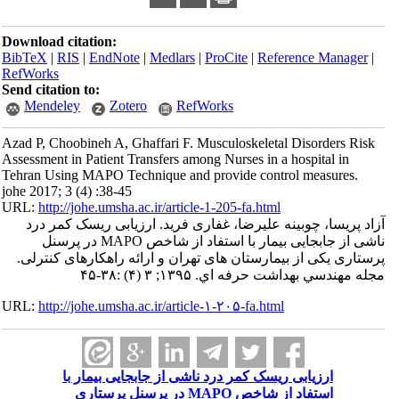
Download citation:
BibTeX
|
RIS
|
EndNote
|
Medlars
|
ProCite
|
Refe
RefWorks
Send citation to:
Mendeley
Zotero
RefWorks
Azad P, Choobineh A, Ghaffari F. Musculoskeleta
Assessment in Patient Transfers among Nurses in a
Tehran Using MAPO Technique and provide contr
johe 2017; 3 (4) :38-45
URL:
http://johe.umsha.ac.ir/article-1-205-fa.html
ه علیرضا، غفاری فرید. ارزیابی ریسک کمر درد
ناشی از جابجایی بیمار با استفاد از شاخص MAPO در پرسنل
یمارستان های تهران و ارائه راهکارهای کنترلی
اي. ۱۳۹۵; ۳ (۴) :۳۸-۴۵
URL:
http://johe.umsha.ac.ir/article-۱-۲۰۵-fa.html
یسک کمر درد ناشی از جابجایی بیمار با
استفاد از شاخص MAPO در پرسنل پرستاری