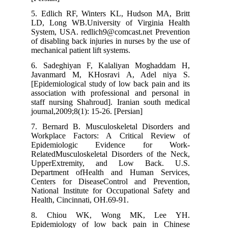
5. Edlich RF, Winters KL, Hudson M
LD, Long WB.University of Virgini
System, USA. redlich9@comcast.net Pr
of disabling back injuries in nurses by t
mechanical patient lift systems.
6. Sadeghiyan F, Kalaliyan Mogha
Javanmard M, KHosravi A, Adel 
[Epidemiological study of low back pai
association with professional and per
staff nursing Shahroud]. Iranian south
journal,2009;8(1): 15-26. [Persian]
7. Bernard B. Musculoskeletal Disor
Workplace Factors: A Critical Re
Epidemiologic Evidence for
RelatedMusculoskeletal Disorders of t
UpperExtremity, and Low Back
Department ofHealth and Human Se
Centers for DiseaseControl and Pre
National Institute for Occupational Sa
Health, Cincinnati, OH.69-91.
8. Chiou WK, Wong MK, L
Epidemiology of low back pain in 