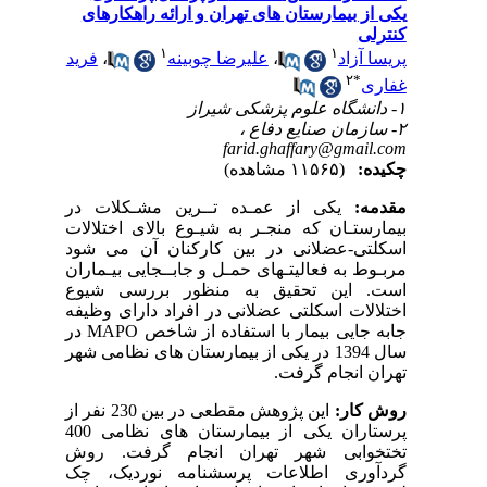
مارستان های تهران و ارائه راهکارهای
۱
۱
فرید
،
علیرضا چوبینه
،
د
farid.ghaffary@g
(۱۱۵۶۵ مشاهده)
کی از عمـده تــرین مشـکلات در
ان که منجـر به شیـوع بالای اختلالات
عضلانی در بین کارکنان آن می شود
 فعالیتـهای حمـل و جابــجایی بیـماران
ین تحقیق به منظور بررسی شیوع
 اسکلتی عضلانی در افراد دارای وظیفه
در
MAPO
ی بیمار با استفاده از شاخص
سال 1394 در یکی از بیمارستان های نظامی شهر
نجام گرفت
ر
این پژوهش مقطعی در بین 230 نفر از
پرستاران یکی از بیمارستان های نظامی 400
بی شهر تهران انجام گرفت. روش
 اطلاعات پرسشنامه نوردیک، چک