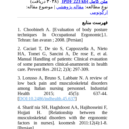
(۳۰۳۸ دریافت)
[PDF 223 kb]
ل
لعه
مقاله پژوهشي
| موضوع مقاله:
نابع
1. Choobineh A. [Evaluation of body
techniques In Occupational Ergono
Tehran: fan avaran ; 2008. [Persian]
2. Caciari T, De sio S, Cappozzella 
HA, Tomei G, Sancini A, De rose E
Manual Handling of patients: Clinical 
of some parameters clinical-anamnestic 
care. Prevent Res .2012; 2)3(: 297-309.
3. Lorusso A, Bruno S, Labbate N. A r
low back pain and musculoskeletal d
among Italian nursing personnel. In
Health 2015; 45(5): 63
[
DOI:10.2486/indhealth.45.637
]
4. Sharif nia SH, Haghdoost AA, Hajiho
Hojjati H. [Relationship betw
musculoskeletal disorders with the e
factors in nurses]. koomesh 2011:12
[Persian]