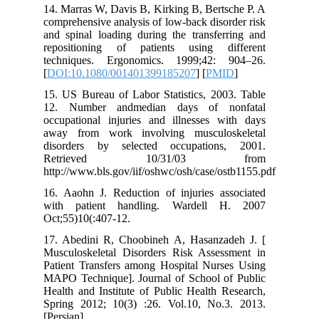
14. Marras W, Davis B, Kirking B, Bert
comprehensive analysis of low-back diso
and spinal loading during the transfer
repositioning of patients using d
techniques. Ergonomics. 1999;42: 
[
DOI:10.1080/001401399185207
] [
PM
15. US Bureau of Labor Statistics, 200
12. Number andmedian days of n
occupational injuries and illnesses w
away from work involving musculos
disorders by selected occupations
Retrieved 10/31/03 
http://www.bls.gov/iif/oshwc/osh/case/o
16. Aaohn J. Reduction of injuries as
with patient handling. Wardell 
Oct;55)10(:407-12.
17. Abedini R, Choobineh A, Hasanza
Musculoskeletal Disorders Risk Asses
Patient Transfers among Hospital Nurs
MAPO Technique]. Journal of School o
Health and Institute of Public Health 
Spring 2012; 10(3) :26. Vol.10, No.
[Persian]