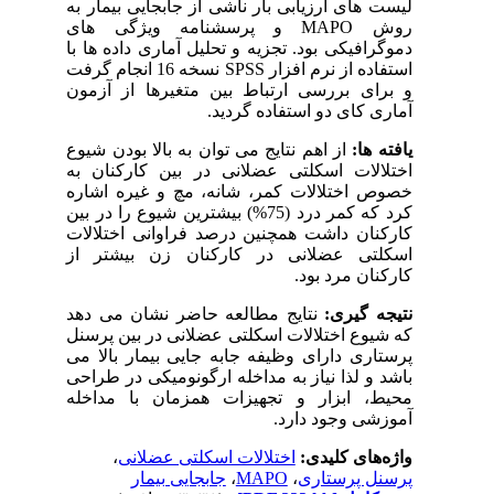
 ارزیابی بار ناشی از جابجایی بیمار به
و پرسشنامه ویژگی های
MAP
ی بود. تجزیه و تحلیل آماری داده ها با
نسخه 16 انجام گرفت
SPSS
ز نرم افزار
بررسی ارتباط بین متغیرها از آزمون
ای دو استفاده گردید
ز اهم نتایج می توان به بالا بودن شیوع
ت اسکلتی عضلانی در بین کارکنان به
تلالات کمر، شانه، مچ و غیره اشاره
کرد که کمر درد (75%) بیشترین شیوع را در بین
داشت همچنین درصد فراوانی اختلالات
عضلانی در کارکنان زن بیشتر از
.
مرد بود
یری
نتایج مطالعه حاضر نشان می دهد
اختلالات اسکلتی عضلانی در بین پرسنل
دارای وظیفه جابه جایی بیمار بالا می
ذا نیاز به مداخله ارگونومیکی در طراحی
بزار و تجهیزات همزمان با مداخله
.
جود دارد
،
اختلالات اسکلتی عضلانی
ی کلیدی
جابجایی بیمار
،
MAPO
،
رستاری