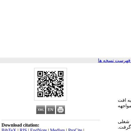
فهرست نسخه ها
به افت
مواجهه
هه شغلی
Download citation:
 با استفاده از دستگاه ادیومتر شرکت Mevox صورت گرفت.
BibTeX
|
RIS
|
EndNote
|
Medlars
|
ProCite
|