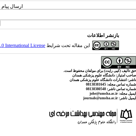
ارسال پیام 
بازنشر اطلاعات
این مقاله تحت شرایط
 International License
حق تالیف (کپی رایت) برای مولفان محفوظ است.
صاحب امتیاز:
دانشگاه علوم پزشکی همدان
ناشر:
انتشارات دانشگاه علوم پزشکی همدان
شماره تماس مجله
: 08138381645
شماره تماس ناشر:
08138380548
ایمیل مجله:
johe@umsha.ac.ir
ایمیل ناشر:
journals@umsha.ac.ir