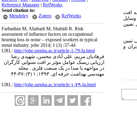
Reference Manager
|
RefWorks
Send citation to:
ضه افت
Mendeley
Zotero
RefWorks
د 1/3 برابر کارگرانی که از وسایل
بر کارگران غیرسیگاری تعیین
Farhadian M, Aliabadi M, Shahidi R. Risk
assessment of influence factors on occupational
hearing loss in noise – exposed workers in typical
 تبیین
metal industry. johe 2014; 1 (3) :37-44
ران و
URL:
http://johe.umsha.ac.ir/article-1-79-fa.html
فرهادیان مریم، علی آبادی محسن، شهیدی رضا.
ارزیابی ریسک عوامل مؤثر بر افت شنوایی کارگران
در مواجهه با صدا در یک صنعت فلزی . مجله
مهندسي بهداشت حرفه اي. ۱۳۹۳; ۱ (۳) :۳۷-۴۴
URL:
http://johe.umsha.ac.ir/article-۱-۷۹-fa.html