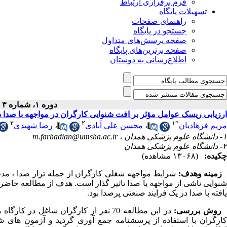
فرم برقراری ارتباط
تسهیلات پایگاه
راهنمای صفحات
جستجو در پایگاه
صفحه پرسش‌های متداول
صفحه برترین‌های پایگاه
اطلاع‌رسانی به دوستان
دوره ۱، شماره ۳ - ( پاییز ۱۳۹۳ )
ارزیابی ریسک عوامل مؤثر بر افت شنوایی کارگران در مواجهه با صدا
۲
۲
۱
*
مریم فرهادیان
،
محسن علی آبادی
،
رضا شهیدی
۱- دانشگاه علوم پزشکی همدان ،
m.farhadian@umsha.ac.ir
۲- دانشگاه علوم پزشکی همدان
چکیده:
(۱۳۰۶۸ مشاهده)
زمینه وهدف:
شرایط مواجهه شغلی کارگران از جمله تراز صدا ، مدت
شنوایی ناشی از مواجهه با صدا تاثیر گذار است. هدف از مطالعه حاضر 
یافته با صدا در یک فرایند صنعتی پرصدا
بود.
روش­ بررسی:
در این مطالعه 70 نفر از کارگران شاغل