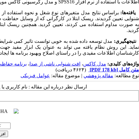
اطلاعات با استفاده از نرم افزار SPSS16 و مدل رگرسیونی کاکس مورد تحلیل قرار گرفت.
یافته‌ها:
براساس نتایج مدل متغیرهای نوع شغل و نحوه استفاده از و
گردید.
نتیجه­گیری:
مدل توسعه داده شده به خوبی توانست تاثیر کمی شرایط 
نماید. این روش نظام یافته می تواند به عنوان یک ابزار مفید ج
کارشناسان اطلاعات مفیدی را در راستای اصلاح وبهبود برنامه ها ایجاد ن
واژه‌های کلیدی:
مدل کاکس
،
افت شنوایی ناشی از صدا
،
برنامه حفاظت
متن کامل
[PDF 178 kb]
(۴۶۲۴ دریافت)
نوع مطالعه:
مقاله پژوهشي
| موضوع مقاله:
عوامل فیزیکی
ارسال نظر درباره این مقاله : نام کاربری ی