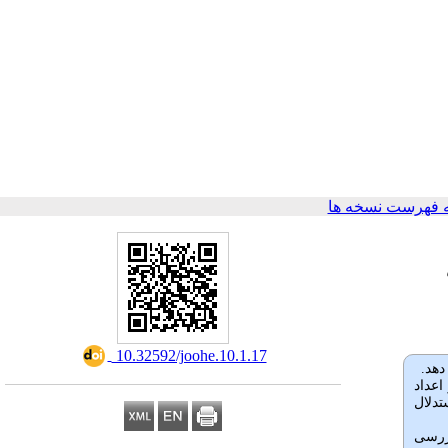
 فهرست نسخه ها
‎ 10.32592/joohe.10.1.17
دهد.
اعداد
تدلال
بررسی