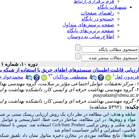
فرم برقراری ارتباط
تسهیلات پایگاه
راهنمای صفحات
جستجو در پایگاه
صفحه پرسش‌های متداول
صفحه برترین‌های پایگاه
اطلاع‌رسانی به دوستان
دوره ۱۰، شماره ۱ - ( بهار ۱۴۰۲ )
ارزیابی قابلیت اطمینان سیستم‌های اطفای حریق با استفاده از شبک
۲
*
۱
فریدون لعل
،
مصطفی پویاکیان
،
محمدجواد 
۱- مرکز تحقیقات عوامل اجتماعی مؤثر بر سلامت، گروه مهندسی بهداشت حرفه‌ای و ایمنی کار، دانشگاه علوم پزشکی بیرجند، بیرجند، ایران
۲- گروه مهندسی بهداشت حرفه ای و ایمنی کار، دانشکده بهداشت و ایمنی، دانشگاه علوم پزشکی شهید بهشتی تهران، تهران، ایران ،
pouyakian@sbmu.ac.ir
۳- گروه مهندسی بهداشت حرفه ای و ایمنی کار، دانشکده بهداشت و ایمنی، دانشگاه علوم پزشکی شهید بهشتی تهران، تهران، ایران
چکیده:
(۵۳۹۲ مشاهده)
سابقه و هدف:
این مطالعه در نظر دارد یک روش ارزیابی ریسک مبتنی بر شب
مواد و روش‌‌ها:
در این مطالعه، ساختار درخت خطا، اعتبارسنجی و عوامل مخ
فازی مثلثی و روش ترکیبی
CoA/Sum Product
استفاده شد. سپس با استفاد
قیاسی، استقرایی و آنالیز حساسیت انجام شد.
یافته‌ها:
نتایج مطالعه موردی در مخازن ذخیره متانول نشان داد تلفیق شبکه