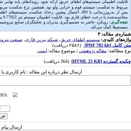
مربوط به شکست سیستم فوم و خرابی ولو بود. همچنین نرخ شکست مرب
پس از به‌روزرسانی با
BN
محاسبه‌شده با درخت خطای فازی بود. قابلیت اطمینان سیستم نیز 0.77022 بود.
نتیجه‌گیری:
رویکرد حاضر به تصمیم‌گیری مدیران و تحلیلگران صنایع پتروشی
سیستم‌ها کمک می‌کند.
شماره‌ی مقاله: ۳
واژه‌های کلیدی:
سیستم اطفای حریق
،
شبکه بیزین فازی
،
صنعت پترو
متن کامل
[PDF 781 kb]
(۲۵۸۶ دریافت)
نوع مطالعه:
مقاله پژوهشي
| موضوع مقاله:
ایمنی
چکیده گسترده [HTML 25 KB]
(364 دریافت)
ارسال نظر درباره این مقاله : نام کاربری ی
ارسال پیام 