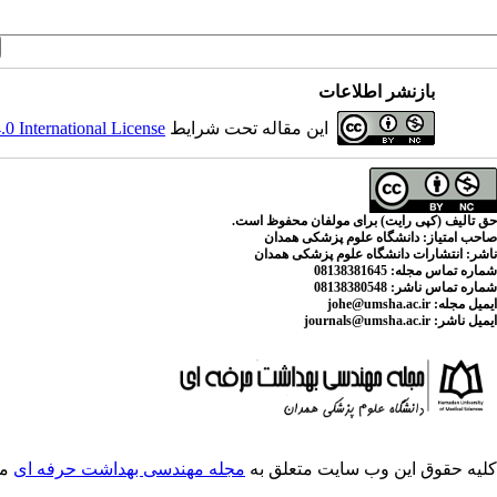
بازنشر اطلاعات
این مقاله تحت شرایط
 International License
حق تالیف (کپی رایت) برای مولفان محفوظ است.
صاحب امتیاز:
دانشگاه علوم پزشکی همدان
ناشر:
انتشارات دانشگاه علوم پزشکی همدان
شماره تماس مجله
: 08138381645
شماره تماس ناشر:
08138380548
ایمیل مجله:
johe@umsha.ac.ir
ایمیل ناشر:
journals@umsha.ac.ir
کلیه حقوق این وب سایت متعلق به
مجله مهندسی بهداشت حرفه ای
می