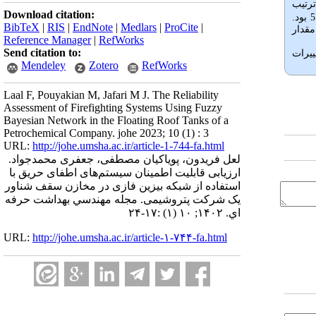
رخ شکست به ترتیب
Download citation:
10×5.7 بود.
BibTeX
|
RIS
|
EndNote
|
Medlars
|
ProCite
|
که بزرگ‌تر از مقدار
Reference Manager
|
RefWorks
Send citation to:
ییرات
Mendeley
Zotero
RefWorks
Laal F, Pouyakian M, Jafari M J. The Reliability
Assessment of Firefighting Systems Using Fuzzy
Bayesian Network in the Floating Roof Tanks of a
Petrochemical Company. johe 2023; 10 (1) : 3
URL:
http://johe.umsha.ac.ir/article-1-744-fa.html
لعل فریدون، پویاکیان مصطفی، جعفری محمدجواد.
ارزیابی قابلیت اطمینان سیستم‌های اطفای حریق با
استفاده از شبکه بیزین فازی در مخازن سقف شناور
یک شرکت پتروشیمی. مجله مهندسي بهداشت حرفه
اي. ۱۴۰۲; ۱۰ (۱) :۱۷-۲۴
URL:
http://johe.umsha.ac.ir/article-۱-۷۴۴-fa.html