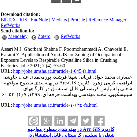
Download citation:
BibTeX
|
RIS
|
EndNote
|
Medlars
|
ProCite
|
Refe
RefWorks
Send citation to:
Mendeley
Zotero
RefWorks
Assari M J, Ghorbani Shahna F, Poormohammadi
Karami Z. Application of Arc-GIS for Zoning of 
Exposure Levels to Respirable Crystalline Silica 
Factories. johe 2021; 7 (4) :53-60
URL:
http://johe.umsha.ac.ir/article-1-645-fa.html
، قربانی شهنا فرشید، پورمحمدی علی، چاوشی
ابراهیم، کرمی زهره. کاربرد Arc-GIS در پهنه‎ بندی سطوح مواجهه
شغلی با سیلیس کریستالی قابل استنشاق در کارگاه‎های
URL:
http://johe.umsha.ac.ir/article-۱-۶۴۵-fa.html
کاربرد Arc-GIS در پهنه‎ بندی سطوح مواجهه
سیلیس کریستالی قابل استنشاق در