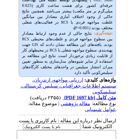
کشور
برای
هشت
ساعت
کاری
(0.025
م بر متر مکعب)
بیشتر
می
باشد
.
همچنین
نتایج
وجود
اختلاف
آماری
معنا
دار
بین
میانگین
واجهه
فردی
با
در
فعالیت
های
شغلی
RCS
ودند
(0.001
).
P=
ی:
نتایج
حاکی
از
عدم
وجود
ارتباط
معنادار
ح
مواجهه
فردی
و
غلظت
های
محیطی
RCS
فته
های
این
مطالعه
نشان
دادند
که
جهت
GIS
سطوح مواجهه شغلی با
در محیط‏های کار
RCS
ت
زیادی
برخوردار
است
.
نتایج این
مطالعه
بر
از
سایر
شیوه
های
مدل
سازی
به
منظور
تعیین
نتشار
سیلیس
در
واحد
های
مختلف
کارگاه
های
وبی
تأکید
دارد
.
 کلیدی:
ارزیابی مواجهه، ازندریان،
لاعات جغرافیایی، سیلیس کریستالی،
ل
[PDF 1697 kb]
(۲۳۵۵ دریافت)
عه:
مقاله پژوهشي
| موضوع مقاله:
میایی
 درباره این مقاله : نام کاربری یا پست
نیک شما: