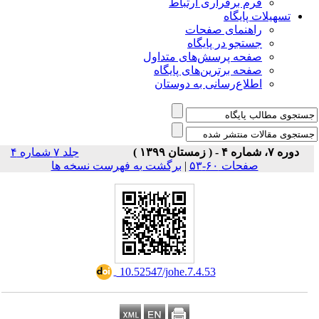
راری ارتباط
ی صفحات
ر پایگاه
رسش‌های متداول
رین‌های پایگاه
سانی به دوستان
جلد ۷ شماره ۴
۵۳
|
برگشت به فهرست نسخه ها
‎ 10.52547/johe.7.4.53