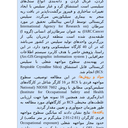
غربال
کردن
و
دانه
بندی
انواع
سنگ
های
است
.
استنشاق
گرد و غبار
سیلیس
با
ایجاد
ساختاری
و
فیبروز
برگشت
ناپذیر
در
بافت
ریه
ه
بیماری
سیلیکوزیس
می
گردد
.
سیلیس
ی
توسط
آژانس
بین
المللی
تحقیق
در مورد
سرطان (International Agency for Research on
)
به
عنوان
سرطان
زای
انسانی
(
گروه
I
)
IARC
ی
شده
است
.
منطقه
ازندریان
یکی
از
ن
واحدهای
تولید
سیلیس
در
کشور
می
باشد
.
ارگاه سیلیس‎کوبی وجود دارد
در این
پژوهش حاضر
با
هدف
کاربرد
سیستم
اطلاعات
Geographic inf
)
Arc-GIS:
بندی
سطوح مواجهه
شغلی
با
سیلیس
ی
قابل
استنشاق
(
Respirable Crystalline Silica
جام
شد
.
وش‌‌ها:
در
این
مطالعه
توصیفی،
سطوح
ردی
با
در
16
کارگر
شاغل
در
کارگاه
های
RCS
وبی
مطابق
با
رو
ش
7602
(National
NIOSH
Institute for Occupational Safety and 
ری
شد
.
همچنین
16
نمونه
هوا
جهت
ارزیابی
ی
محیطی
در
کارگاه
های
مورد
مطالعه
به
RCS
مان
جمع
آوری
و
تعیین
مقدار
گردید
.
نتایج
نشان
دادند
که
میانگین
سطوح
مواجهه
رگران
(2.61
2.01 میلی‌گرم بر متر مکعب
)
از
±
از
مواجهه
شغلی (Occupational exposure
)
پیشنهادی
توسط
کمیته
فنی
بهداشت
OE