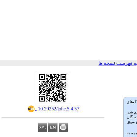
ه فهرست نسخه ها
وادث صنعتی در شهرک‌های
‎ 10.29252/johe.5.4.57
م شد.
برگان
،
Bow-t
توجه به