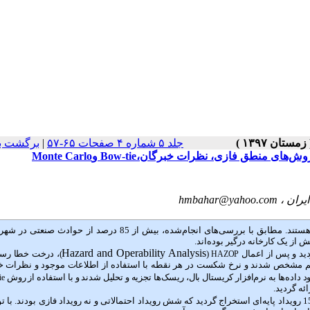
جلد ۵ شماره ۴ صفحات ۶۵-۵۷
|
برگشت ب
ق فازی، نظرات خبرگان،Bow-tie وMonte Carlo
hmbahar@yahoo.com
شهرک‌های صنعتی دارای پتانسیل بالایی در رخدادهای آتش‌سوزی هستند. مطابق با بررسی‌های انجام‌شده، بیش از 85 درصد از ح
Hazard and Operability Analysis
(
)، درخت خطا رس
HAZOP
تم مشخص شدند و نرخ شکست در هر نقطه با استفاده از اطلاعات موجود و نظرات خ
 داده‌ها به نرم‌افزار کریستال بال، ریسک‌ها تجزیه و تحلیل شدند و با استفاده از روش
ie
ئه گردید.
و فیلترهای اعمال‌شده، 15 رویداد پایه‌ای استخراج گردید که شش رویداد احتمالاتی و نه رویداد فازی بودند. با 