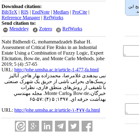
Download citation:
ج این
.
BibTeX
|
RIS
|
EndNote
|
Medlars
|
ProCite
|
Reference Manager
|
RefWorks
Send citation to:
Mendeley
Zotero
RefWorks
Nabi Bidhendi G, mohammadzadeh Bahar H.
Assessment of Critical Fire Risks in an Industrial
Estate Using a Combination of Fuzzy Logic, Expert
Elicitation, Bow-tie, and Monte Carlo Methods. johe
2019; 5 (4) :57-65
URL:
http://johe.umsha.ac.ir/article-1-477-fa.html
نبی بیدهندی غلامرضا، محمدزاده بهار هاجر. آنالیز
ریسک‌های بحرانی ناشی از حریق یک شهرک صنعتی
با تلفیقی از روش‌های منطق فازی، نظرات
خبرگان،Bow-tie وMonte Carlo. مجله مهندسي
بهداشت حرفه اي. ۱۳۹۷; ۵ (۴) :۵۷-۶۵
URL:
http://johe.umsha.ac.ir/article-۱-۴۷۷-fa.html