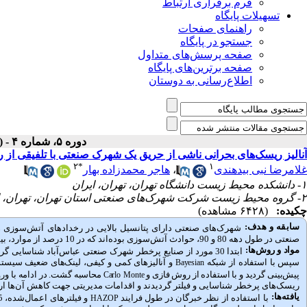
فرم برقراری ارتباط
تسهیلات پایگاه
راهنمای صفحات
جستجو در پایگاه
صفحه پرسش‌های متداول
صفحه برترین‌های پایگاه
اطلاع‌رسانی به دوستان
دوره ۵، شماره ۴ - ( زمستان ۱۳۹۷ )
آنالیز ریسک‌های بحرانی ناشی از حریق یک شهرک صنعتی با تلفیقی از روش‌های منط
۲
*
۱
غلامرضا نبی بیدهندی
،
هاجر محمدزاده بهار
۱- دانشکده محیط زیست دانشگاه تهران، تهران، ایران
۲- گروه محیط زیست شرکت شهرک‌های صنعتی استان تهران، تهران، ایران ،
چکیده:
(۶۴۲۸ مشاهده)
سابقه و هدف:
صنعتی در طول دهه 80 و 90، حوادث آتش‌سوزی بوده‌اند که در 10 درصد از موارد، بیش از یک کارخانه درگیر بوده‌اند.
مواد و روش‌‌ها:
ابتدا 30 مورد از صنایع پرخطر شهرک صنعتی عباس‌آباد شناسایی گردید و پس از اعمال
سپس با استفاده از شبکه
و آنالیزهای کمی و کیفی، لینک‌های ضعیف سیس
Bayesian
پیش‌بینی گردید و با استفاده از روش فازی و
محاسبه گشت. در ادامه با ورود
Carlo
Monte
ریسک‌های پرخطر شناسایی و فیلتر گردیدند و اقدامات مدیریتی جهت کاهش آن‌ها ارا
یافته‌ها:
با استفاده از نظر خبرگان در طول فرایند
HAZOP