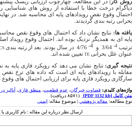
وش کار:
در این مطالعه، چهارچوب ارزیابی ریسک پیشنهاد
دیاگرام درخت خطا با استفاده از روش های شناسایی ری
احتمال وقوع نقص رویدادهای پایه ای محاسبه شد. در نهای
بحرانی رتبه بندی گردیدند.
افته ها:
ایه ای به همدیگر نزدیک بوده اند. احتمال وقوع
رویداد اصل
4-
4-
رتیب
3/64
و
4/76
در سال بودند. بعد از رتبه بندی
CS
عنوان علل بحرانی
تعیین شده اند.
TE
تیجه گیری:
نتایج نشان می دهد که رویکرد فازی پایه به
قابله با رویدادهای پایه ای است که داده های نرخ نقص
سازگاری رویکرد فازی پایه برای ارزیابی احتمال های وقوع ن
واژه‌های کلیدی:
قضاوت خبرگان
،
عدم قطعیت
،
منطق فازی
،
آنالیز 
متن کامل
[PDF 1132 kb]
(۸۵۷۱ دریافت)
نوع مطالعه:
مقاله پژوهشي
| موضوع مقاله:
ایمنی
ارسال نظر درباره این مقاله : نام کاربری ی