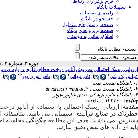
فرم برقراری ارتباط
تسهیلات پایگاه
راهنمای صفحات
جستجو در پایگاه
صفحه پرسش‌های متداول
صفحه برترین‌های پایگاه
اطلاع‌رسانی به دوستان
دوره ۴، شماره ۲ - ( تابستان ۱۳۹۶ )
ارزیابی ریسک احتمالی به روش آنالیز درخت خطای فازی بر پایه ی دو 
۲
*
۱
۱
عباس بک بکی
،
نادر نبهانی
،
باقر انوری پور
،
۱- دانشگاه صنعت نفت
۲- دانشگاه صنعت نفت ،
anvaripour@put.ac.ir
۳- دانشگاه علوم پزشکی جندی شاپور اهواز
چکیده:
(۱۲۳۳۶ مشاهده)
قدمه
:
ارزیابی ریسک احتمالی با استفاده از آنالیز درخت
خطرناک در صنایع فرآیندی شیمیایی می باشد. متاسفانه اح
دسترس نمی باشند. هدف این مطالعه چگونگی محاسبه احتم
پایه ای داده های نقص دقیق ندارند.