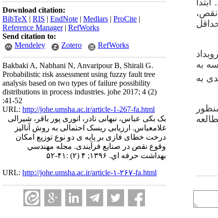
ابتدا
Download citation:
نقص،
BibTeX
|
RIS
|
EndNote
|
Medlars
|
ProCite
|
حداقل
Reference Manager
|
RefWorks
Send citation to:
Mendeley
Zotero
RefWorks
که احتمال های وقوع نقص محاسبه شده به وسیله رویکردهای پنج و شش مقیاسه برای 32 رویداد
سه به
Bakbaki A, Nabhani N, Anvaripour B, Shirali G.
Probabilistic risk assessment using fuzzy fault tree
دی به
analysis based on two types of failure possibility
distributions in process industries. johe 2017; 4 (2)
:41-52
نظور
URL:
http://johe.umsha.ac.ir/article-1-267-fa.html
طالعه
بک بکی عباس، نبهانی نادر، انوری پور باقر، شیرالی
غلامعباس. ارزیابی ریسک احتمالی به روش آنالیز
درخت خطای فازی بر پایه ی دو نوع توزیع امکان
وقوع نقص در صنایع فرآیندی. مجله مهندسي
بهداشت حرفه اي. ۱۳۹۶; ۴ (۲) :۴۱-۵۲
URL:
http://johe.umsha.ac.ir/article-۱-۲۶۷-fa.html