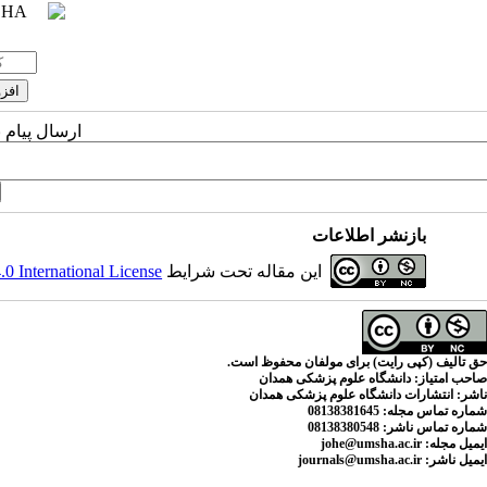
ارسال پیام 
بازنشر اطلاعات
این مقاله تحت شرایط
 International License
حق تالیف (کپی رایت) برای مولفان محفوظ است.
صاحب امتیاز:
دانشگاه علوم پزشکی همدان
ناشر:
انتشارات دانشگاه علوم پزشکی همدان
شماره تماس مجله
: 08138381645
شماره تماس ناشر:
08138380548
ایمیل مجله:
johe@umsha.ac.ir
ایمیل ناشر:
journals@umsha.ac.ir