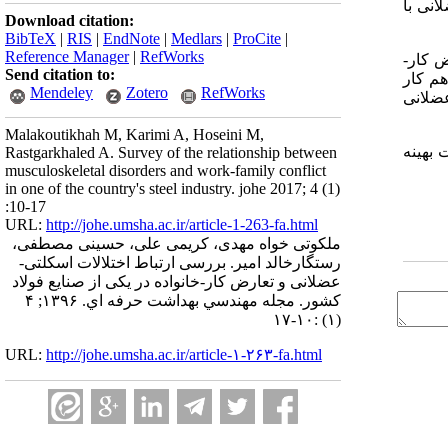
انی با
Download citation:
BibTeX
|
RIS
|
EndNote
|
Medlars
|
ProCite
|
Reference Manager
|
RefWorks
 بررسی ارتباط تعارض کار-
Send citation to:
هم کار
Mendeley
Zotero
RefWorks
 عضلانی
Malakoutikhah M, Karimi A, Hoseini M,
 بهینه
Rastgarkhaled A. Survey of the relationship between
musculoskeletal disorders and work-family conflict
in one of the country's steel industry. johe 2017; 4 (1)
:10-17
URL:
http://johe.umsha.ac.ir/article-1-263-fa.html
ملکوتی خواه مهدی، کریمی علی، حسینی مصطفی،
رستگارخالد امیر. بررسی ارتباط اختلالات اسکلتی-
عضلانی و تعارض کار-خانواده در یکی از صنایع فولاد
کشور. مجله مهندسي بهداشت حرفه اي. ۱۳۹۶; ۴
(۱) :۱۰-۱۷
URL:
http://johe.umsha.ac.ir/article-۱-۲۶۳-fa.html