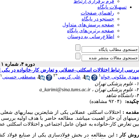
فرم برقراری ارتباط
تسهیلات پایگاه
راهنمای صفحات
جستجو در پایگاه
صفحه پرسش‌های متداول
صفحه برترین‌های پایگاه
اطلاع‌رسانی به دوستان
دوره ۴، شماره ۱ - ( بهار ۱۳۹۶ )
بررسی ارتباط اختلالات اسکلتی-عضلانی و تعارض کار-خانواده در یکی ا
۱
۲
*
۱
مهدی ملکوتی خواه
،
علی کریمی
،
مصطفی حسینی
۱- علوم پزشکی تهران
۲- علوم پزشکی تهران ،
a_karimi@sina.tums.ac.ir
۳- دانشگاه شاهد
چکیده:
(۹۲۰۴ مشاهده)
قدمه :
اختلالات اسکلتی عضلانی یکی از شایع­ترین بیماری­های شغلی 
زمینه­ای آن حائز اهمیت می­باشد. مطالعه حاضر با هدف اولیه بررسی
بین تعارض کار-خانواده به عنوان عامل اجتماعی و اختلالات اسکلتی 
وش کار :