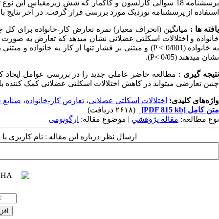
پرسشنامه 18 سوالی کارلسون و کاکمار که شش زیرمقیاس این ن
استفاده از پرسشنامه نوردیک مورد بررسی قرار گرفت. در آخر نتایج با 
افته­ ها :
خانواده و اختلالات اسکلتی عضلانی نشان می­دهد که تعارض به صورت کل
ه خانواده (0/001 >
P
) و مبتنی بر فشار تنها از کار به خانواده و مبتنی 
نشان می­دهند (0/05 >
P
).
تیجه ­گیری
: مطالعه حاضر عاملی جدید را در بررسی عوامل ایجاد کنن
چنین تعارضی می­تواند در کاهش اختلالات اسکلتی عضلانی کمک کننده با
واژه‌های کلیدی:
اختلالات اسکلتی عضلانی
،
تعارض کار-خانواده
،
صنایع ف
متن کامل
[PDF 815 kb]
(۲۶۱۸ دریافت)
نوع مطالعه:
مقاله پژوهشي
| موضوع مقاله:
ارگونومی
ارسال نظر درباره این مقاله : نام کاربری ی