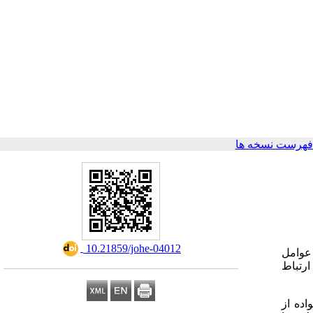
فهرست نسخه ها
‎ 10.21859/johe-04012
 عوامل
ارتباط
 کار خانواده از