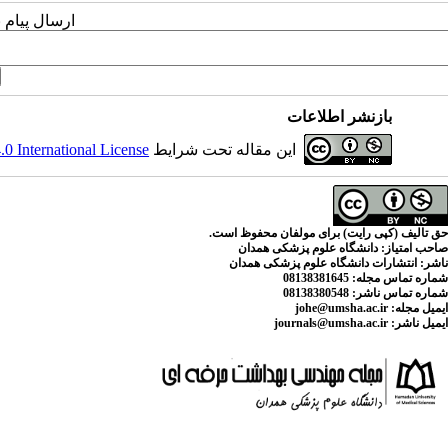
ارسال پیام 
بازنشر اطلاعات
این مقاله تحت شرایط
 International License
حق تالیف (کپی رایت) برای مولفان محفوظ است.
صاحب امتیاز:
دانشگاه علوم پزشکی همدان
ناشر:
انتشارات دانشگاه علوم پزشکی همدان
شماره تماس مجله
: 08138381645
شماره تماس ناشر:
08138380548
ایمیل مجله:
johe@umsha.ac.ir
ایمیل ناشر:
journals@umsha.ac.ir