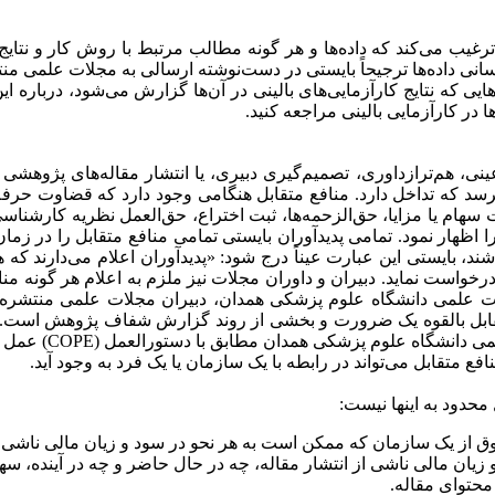
ترغیب می‌کند که داده‌ها و هر گونه مطالب مرتبط با روش کار و نت
م‌رسانی داده‌ها ترجیحاً بایستی در دست‌نوشته ارسالی به مجلات علم
ه‌ها برای دست‌نوشته‌هایی که نتایج کارآزمایی‌های بالینی در آن‌ها گزارش می‌شو
در کارآزمایی بالینی مراجعه کنید.
ینی، هم‌ترازداوری، تصمیم‌گیری دبیری، یا انتشار‌ مقاله‌های پژوه
د که تداخل دارد. منافع متقابل هنگامی وجود دارد که قضاوت حرفه‌ای 
ت سهام یا مزایا، حق‌الزحمه‌ها، ثبت اختراع، حق‌العمل نظریه کارشن
 اظهار نمود. تمامی پدیدآوران بایستی تمامی منافع متقابل را در زم
ند، بایستی این عبارت عیناً درج شود: «پدیدآوران اعلام می‌دارند که هیچ
واست نماید. دبیران و داوران مجلات نیز ملزم به اعلام هر گونه مناف
 علمی دانشگاه علوم پزشکی همدان، دبیران مجلات علمی منتشره ت
بل بالقوه یک ضرورت و بخشی از روند گزارش شفاف پژوهش است. عدم ا
ق با دستورالعمل (COPE) عمل و یک اطلاع‌رسانی عمومی برای جامعه منتشر خواهد کرد.
ع متقابل می‌تواند در رابطه با یک سازمان یا یک فرد به‌ وجود آید.
محدود به اینها نیست:
ق از یک سازمان که ممکن است به هر نحو در سود و زیان مالی ناشی از 
ان مالی ناشی از انتشار مقاله، چه در حال حاضر و چه در آینده، سهی
محتوای مقاله.