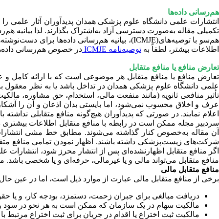
هم‌رسانی داده‌ها
انتشارات علمی دانشگاه علوم پزشکی همدان پدیدآوران آثار علمی را 
تکمیلی مقاله به‌صورت دسترسی آزاد به‌اشتراک بگذارند. لذا بیانیه ه
هم‌سو با توصیه‌های(ICMJE)، بیانیه هم‌رسانی داد
اطلاعات بیشتر، لطفاً به
توصیه‌نامه ICMJE
در خصوص هم‌رسانی داده‌ها 
تعارض منافع یا منافع متقابل
تعارض منافع یا منافع متقابل هر موضوعی است که با ارائه کامل و ع
علمی دانشگاه علوم پزشکی همدان در تداخل باشد یا به‌ نظر معقول برس
تأثیر منافعی ثانویه (مانند منفعت مالی، استخدام، حق مشاوره، مالکی
عرف و اخلاق محسوب نمی‌شود، اما بایستی بدان اذعان و آن را آشکارا
اعلام نمایند. در صورتی که پدیدآوران هیچ‌گونه منافع متقابلی نداشته باش
سردبیر مجله ممکن است در رابطه با منافع متقابل اطلاعات بیشتری درخ
آن مقاله به‌خصوص کنار گذاشته می‌شوند. مطابق خط مشی انتشارات
شرکت‌های زیست‌پزشکی داشته باشند. اظهار نمودن تمامی منافع متقا
اگر منافع متقابل اظهارنشده‌ای پس از انتشار محرز شود، انتشارات علمی دانشگاه علوم پزشکی همدان مطاب
منافع متقابل می‌تواند مالی و یا غیرمالی، حرفه‌ای و یا شخصی باشد. مناف
منافع متقابل مالی
برخی از منافع متقابل مالی عبارت از موارد ذیل است، اما در عین حال 
دریافت مبالغی برای جبران زحمت، دستمزد، بودجه کار، و یا حقو
مالکیت سهام در یک سازمان که ممکن است به هر نحو در سود و زی
مالکیت ثبت اختراع یا اقدام در جریان برای ثبت اختراع مرتبط با 