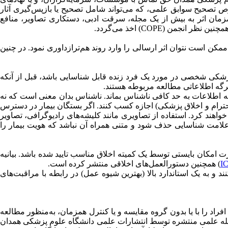
 تصحیح سوابق علمی، که می‌تواند شامل تصحیح یا بازپس‌گیری آثار
زمان اثر به بیش از یک مجله، سرقت ادبی، دستکاری تصاویر، منافع
 ممکن است نتوان اثر ارسالی را وارد روند هم‌ترازداوری نمود. در چنین
ط انتشارات علمی دانشگاه علوم پزشکی همدان (UMSHA PRESS) که حاوی اطلاعات پزشکی شخصی در مورد یک فرد زنده قابل‌ شناسایی باشد، قبل از آنکه
برگه اطلاعاتی مطالعه مربوطه هستند.
 که اطلاعات به‌ حد کافی ناشناس بماند. ناشناس بدان معنی است که نه
 احترام و اخلاق پزشکی) اجازه کسب کنند. اگر بستگان بیمار در دسترس
واهند کرد. استفاده از تصاویری مانند کلیشه‌های رادیوگرافی، تصاویر
علامت شناسایی حذف شود و متنی همراه آن نباشد که هویت بیمار را
رت امکان بایستی توسط یک کمیته اخلاق مناسب تایید شده باشد. بیانیه
I
) همچنین دستورالعمل‌های اخلاقی منتشر کرده است.
و به یک استاندارد بالا (بهترین شیوه عمل) در رابطه با مراقبت‌های
گروهی از افراد را با یا بدون گروه مقایسه و یا کنترل همزمان، به‌منظور مطالعه
مداخله سلامت‌محور و یک برآمد سلامت، به یک مداخله اختصاص می‌دهد.» در تبعیت از توصیه‌های (ICMJE)، هیچ مجله علمی منتشره توسط انتشارات علمی دانشگاه علوم پزشکی همدان