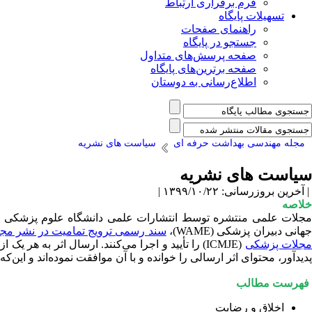
فرم برقراری ارتباط
تسهیلات پایگاه
راهنمای صفحات
جستجو در پایگاه
صفحه پرسش‌های متداول
صفحه برترین‌های پایگاه
اطلاع‌رسانی به دوستان
مجله مهندسی بهداشت حرفه ای
سیاست های نشریه
سیاست های نشریه
| آخرین بروزرسانی: ۱۳۹۹/۱۰/۲۲ |
خلاصه
جلات علمی منتشره توسط انتشارات علمی دانشگاه علوم پزشکی همدان (UMSHA PRESS) دستور
جهانی دبیران پزشکی (WAME)،
سند رسمی ترویج تمامیت در نشر مج
جلات پزشکی
(ICMJE) را تأیید و اجرا می‌کنند. ارسال اثر به
پدیدآور، محتوای اثر ارسالی را خوانده و با آن موافقت نموده‌اند و این
فهرست مطالب
اخلاق و رضایت