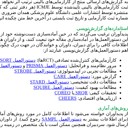
به گزارش‌های ارسالی منتج از کارآزمایی‌های بالینی ترتیب اثر نخواهد
بت کارآزمایی‌های بالینی تاییدشده توسط ICMJE (هر دفتر ثبتی که کارگزار اصلی پایگاه ثبت بین‌المللی کارآزمایی‌های بالینی
منتشره توسط انتشارات علمی دانشگاه علوم پزشکی همدان ضروری 
شماره ثبت کارآزمایی و تاریخ ثبت بایستی در آخرین خط متن چکیده اثر
استانداردهای گزارش‌نویسی
این دستورالعمل‌ها در آماده‌سازی مقاله خود تبعیت کنند، و از داوران 
اطلاعات کافی را برای دبیران، داوران و خوانندگان در جهت درک چگونگی 
اهم دستورالعمل‌های گزارش‌نویسی عبارتند از:
کارآزمایی‌های کنترل‌شده تصادفی (RCTها):
دستورالعمل CONSORT
مرور نظام‌مند و فراتحلیل:
دستورالعمل PRISMA
و
دستورالعمل OOSE
مطالعات تجربی در اپیدمیولوژی:
دستورالعمل STROBE
گزارش مورد:
دستورالعمل CARE
مطالعات دقت تشخیصی:
دستورالعمل STARD
مطالعات بهبود کیفیت:
دستورالعمل SQUIRE
تحقیقات کیفی:
SRQR
یا
COREQ
ارزیابی‌های اقتصادی:
CHEERS
روش‌های آماری
از پدیدآوران خواسته می‌شود تا اطلاعات کامل در مورد روش‌های آما
برای اطلاعات بیشتر به
دستورالعمل SAMPL
رجوع کنید). از داورا
ارسال شود. سردبیران همچنین ممکن است با یک متخصص در زمینه ر