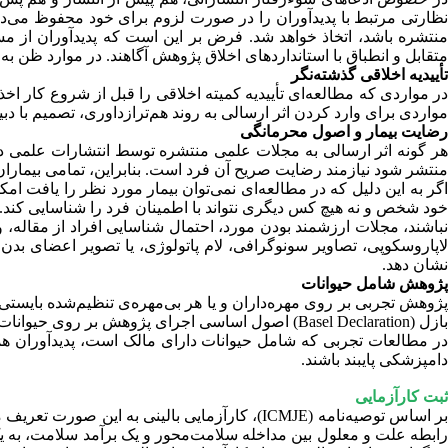
نظارتی مرتبط با پدیدآوران را در صورت لزوم برای خود محفوظ می‌د
منتشره باشد، اتخاذ خواهد شد. فرض بر این است که پدیدآوران از م
متقابل و انطباق با استانداردهای اخلاق پژوهش آگاهند. در موارد ظن به سوءرفتار، از استانداردها و شیوه‌نامه‌ه
تأییدیه اخلاقی گذشته‌نگر
در مواردی که مطالعه‌ای تأییدیه کمیته اخلاقی را قبل از شروع کار اخذ 
مواردی برای وارد کردن اثر ارسالی به روند هم‌ترازداوری، تصمیم با د
رضایت بیمار و اصول محرمانگی
منتشر شود نیازمند رضایت صریح آن فرد است. بنابراین، تمامی بیمارا
اگر به این دلیل که در مطالعه‌ای نمی‌توان بیمار مورد نظر را یافت ا
خود شخص و نه هیچ کس دیگری نتواند با اطمینان فرد را شناسایی کند. 
نباشند، مجلات ارزشمند بودن مورد، احتمال شناسایی افراد از مقاله، و
لاپاروسکوپی، تصاویر سونوگرافی، لام پاتولوژی، یا تصویر اعضای ب
نشان دهد.
پژوهش شامل حیوانات
پژوهش تجربی بر روی مهره‌داران و یا هر بی‌مهره‌ی تنظیم‌شده بایستی
بازل (Basel Declaration) اصول اساسی اجرای پژوهش بر روی حیوانات را تشریح می‌کند و شورای بین‌المللی علم حیوانات آزمایشگاهی (
در مطالعات تجربی که شامل حیوانات دارای مالک است، پدیدآوران همچنی
دامپزشکی پایبند باشند.
ثبت کارآزمایی
بر اساس توصیه‌نامه (ICMJE)، کارآزمایی بالینی 