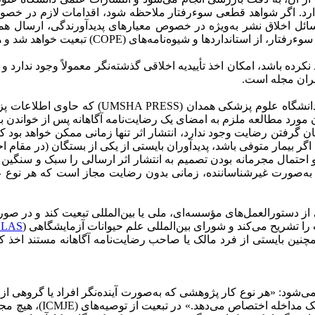
ارد. اگر شواهد قطعی سوءرفتار ملاحظه شود، اقدامات لازم در خصوص
سائل اخلاق نشر به‌ویژه در خصوص معیارهای پدیدآورندگی، ارسال هم
ای (COPE) تبعیت خواهد شد و همچنین نظر انجمن (COPE) اخذ می‌گردد.
نکرده باشد، امکان اخذ تأییدیه اخلاقی گذشته‌نگر معمولاً وجود ندارد و
بیران مجله است.
هر گونه اثر ارسالی به مجلات علمی منتشره توس
ن مورد مطالعه ملزم به امضای یک رضایت‌نامه آگاهانه پس از خواندن 
مکان گرفتن رضایت وجود ندارد، انتشار اثر تنها زمانی ممکن خواهد بود
اگر بیمار متوفی باشد، پدیدآوران بایستی از یکی از بستگان (در مقام
 احتمال مجرمانه بودن تصمیم به انتشار اثر ارسالی را سبک و سنگین خ
دن به‌صورت غیرشناساننده، زمانی بدون رضایت مجاز است که هر نوع 
 از دستورالعمل‌های مؤسسه‌ای، ملی یا بین‌المللی تبعیت کند و در صو
CLAS
ن بایستی از فرد مالک یا صاحب رضایت‌نامه آگاهانه مستند اخذ کنند 
به این صورت تعریف می‌شود: «هر نوع کار پژوهشی که به‌صورت آینده‌نگر افراد یا 
رابطه علت و معلول بین 