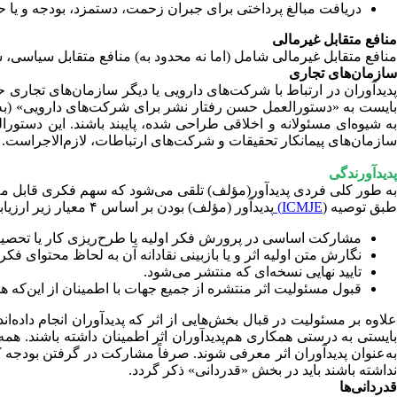
دریافت مبالغ پرداختی برای جبران زحمت، دستمزد، بودجه و یا ح
منافع متقابل غیرمالی
منافع متقابل غیرمالی شامل (اما نه محدود به) منافع متقابل سیاسی
سازمان‌های تجاری
پدیدآوران در ارتباط با شرکت‌های دارویی یا دیگر سازمان‌های تجاری 
ایست به «دستورالعمل حسن رفتار نشر برای شرکت‌های دارویی» (به‌ا
به شیوه‌ای مسئولانه و اخلاقی طراحی شده، پایبند باشند. این دستو
سازمان‌های پیمانکار تحقیقات و شرکت‌های ارتباطات، لازم‌الاجراست.
پدیدآورندگی
به طور کلی فردی پدیدآور(مؤلف) تلقی می‌شود که سهم فکری قابل مل
طبق توصیه (
ICMJE)
پدیدآور (مؤلف) بودن بر اساس ۴ معیار زیر ارزیابی می‌شود:
مشارکت اساسی در پرورش فکر اولیه یا طرح‌ریزی کار یا تحصیل، ت
نگارش متن اولیه اثر و یا بازبینی نقادانه آن به‌ لحاظ محتوای ف
تایید نهایی نسخه‌ای که منتشر می‌شود.
قبول مسئولیت اثر منتشره از جمیع جهات با اطمینان از این‌که 
علاوه بر مسئولیت در قبال بخش‌هایی از اثر که پدیدآوران انجام داده‌ا
بایستی به درستی همکاری هم‌پدیدآوران اثر اطمینان داشته باشند. همه 
به‌عنوان پدیدآوران اثر معرفی شوند. صرفاً مشارکت در گرفتن بودجه ک
نداشته باشند باید در بخش «قدردانی» ذکر گردد.
قدردانی‌ها