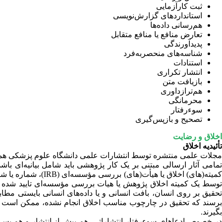
ثبت کارآزمایی
استانداردهای گزارش‌نویسی
هم‌رسانی داده‌ها
تعارض منافع یا منافع متقابل
پدیدآورندگی
شناسه‌های منحصربه‌فرد
استنادات
انتشار تکراری
بازیافت متن
هم‌ترازداوری
محرمانگی
سوءرفتار
تصحیح و بازپس‌گیری
اخلاق و رضایت
تأئیدیه اخلاق
مجلات علمی منتشره توسط انتشارات علمی دانشگاه علوم پزشکی همدان (MSHA PRESS
تمامی آثار ارسالی مبتنی بر یک کار پژوهشی باید شامل بیانیه‌ای باشد 
کمیته(های) اخلاق ی
توسط یک کمیته اخلاق پژوهش یا هیات بررسی مؤسسه‌ای تایید شده ب
حقیق بر روی انسان، بافت انسانی و یا داده‌های انسانی بایستی مطاب
برسند که تحقیق در چارچوب مناسب اخلاق انجام نشده، ممکن است 
بگیرند.
در خصوص ادعاهای سوءرفتار انتشاراتی، هم پیش از انتشار و هم پس 