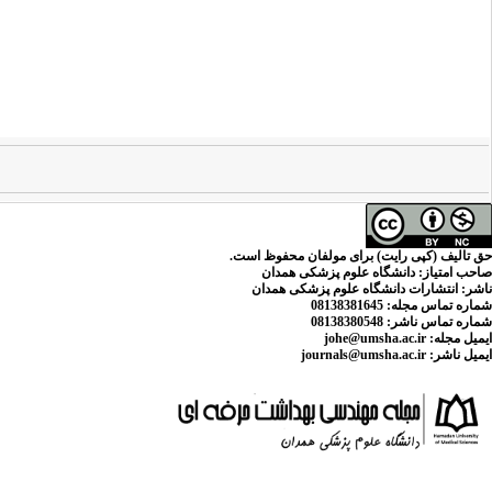
حق تالیف (کپی رایت) برای مولفان محفوظ است.
صاحب امتیاز:
دانشگاه علوم پزشکی همدان
ناشر:
انتشارات دانشگاه علوم پزشکی همدان
شماره تماس مجله
: 08138381645
شماره تماس ناشر:
08138380548
ایمیل مجله:
johe@umsha.ac.ir
ایمیل ناشر:
journals@umsha.ac.ir