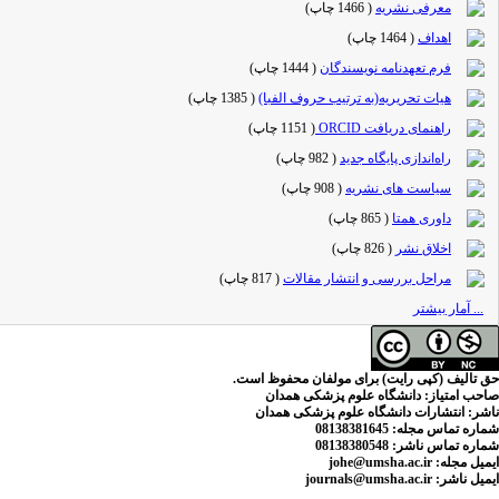
معرفی نشریه
(
1466 چاپ
)
اهداف
(
1464 چاپ
)
فرم تعهدنامه نویسندگان
(
1444 چاپ
)
هیات تحریریه(به ترتیب حروف الفبا)
(
1385 چاپ
)
راهنمای دریافت ORCID
(
1151 چاپ
)
راه‌اندازی پایگاه جدید
(
982 چاپ
)
سیاست های نشریه
(
908 چاپ
)
داوری همتا
(
865 چاپ
)
اخلاق نشر
(
826 چاپ
)
مراحل بررسی و انتشار مقالات
(
817 چاپ
)
... آمار بیشتر
حق تالیف (کپی رایت) برای مولفان محفوظ است.
صاحب امتیاز:
دانشگاه علوم پزشکی همدان
ناشر:
انتشارات دانشگاه علوم پزشکی همدان
شماره تماس مجله
: 08138381645
شماره تماس ناشر:
08138380548
ایمیل مجله:
johe@umsha.ac.ir
ایمیل ناشر:
journals@umsha.ac.ir