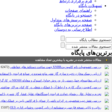
فرم برقراری ارتباط
تسهیلات پایگاه
راهنمای صفحات
جستجو در پایگاه
صفحه پرسش‌های متداول
صفحه برترین‌های پایگاه
اطلاع‌رسانی به دوستان
برترین‌های پایگاه
مقالات منتشر شده در نشریه با بیشترین تعداد مشاهده
بررسی خصوصیات نانو کامپوزیتXNBR جهت ساخت دستکش‌های حفاظتی
(62472 مشاهده)
ارزیابی ریسک مخازن ذخیره سازی گاز نفتی مایع شونده در صنایع فرایندی با استفاده ا
ارزیابی مقایسه‌ای حمل دستی بار به روش جداول اسنوک و معادله NIOSH در کارگران کارگاه‌های سنگبری
بررسی کیفیت زندگی کاری و ارتباط آن با عملکرد شغلی در کارکنان مراکز بهداشتی
تجزیه و تحلیل علل ریشه‌ای حوادث فرایندی ایستگاه‌های تقلیل فشار گاز شهری با اس
بررسی نقش تیپ شخصیتی در اثرات ناشی از صدای با فرکانس پایین بر عملکردهای 
روایی و پایایی نسخه فارسی پرسشنامه ارزیابی کیفیت روشنایی اداری OLS
(15107 مشاهده)