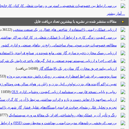
بررسی ارتباط بین خصوصیات شخصیتی، استرس و رضایت شغلی کارکنان کارخانجات 
... آمار بیشتر
مقالات منتشر شده در نشریه با بیشترین تعداد دریافت فایل
ارزیابی عملکرد ایمنی با استفاده از شاخص های فعال در یک صنعت منتخب
(36122 دریافت)
بررسی کیفیت زندگی کاری و ارتباط آن با عملکرد شغلی در کارکنان مراکز بهداشتی
مطالعه خصوصیات جذب صوتی مواد ساختمانی رایج در بناهای صنعتی و اداری کشور
ارزیابی ریسک مخازن ذخیره سازی گاز نفتی مایع شونده در صنایع فرایندی با استفاده ا
طراحی، اجرا و ارزیابی سیستم تهویه صنعتی و غبار گیرهای واحد خردایش یک شرکت
ارزیابی پیامد حریق مخازن گاز متان در یک پالایشگاه گاز
(14160 دریافت)
سناریونویسی برای شرایط اضطراری مبتنی بر رویکرد دانش بدنه مدیریت پروژه
(13533 دریافت)
تعیین تراکم آلاینده های بنزن، تولوئن، اتیل بنزن و زایلن در هوای سالن هیدرومتا
روایی و پایایی نسخه فارسی پرسشنامه ارزیابی کیفیت روشنایی اداری OLS
(11859 دریافت)
ارزیابی مواجهه با ارتعاش دست و بازو و اثرات بهداشتی مرتبط با آن در کارگران س
تجزیه و تحلیل علل ریشه‌ای حوادث فرایندی ایستگاه‌های تقلیل فشار گاز شهری با اس
رنگ و تأثیر آن بر عملکردهای روانشناختی افراد: یک مقالۀ مروری سیستماتیک
(9777 دریافت)
بررسی اثربخشی برنامه‌های مدیریت ایمنی، بهداشت و محیط‌زیست (HSE) و ارتباط آن با رضایت شغلی ، مورد مطالعه: یکی ازواحدهای تولید روغن نباتی غرب تهران