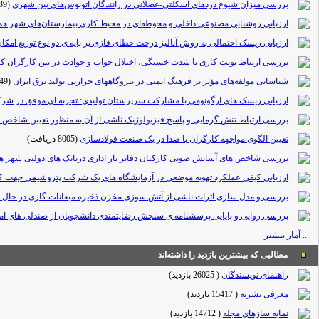
بررسی میزان شیوع درد‌های اسکلتی-عضلانی در رانندگان اتوبوس‌های بین شهری
(9039 دریافت)
ارزیابی روشنایی مصنوعی داخلی و محوطه‌ای در محیط کاری بیمارستان‌های شهر هم
ارزیابی ریسک احتمالی به روش آنالیز درخت خطای فازی بر پایه ی دو نوع توزیع امکا
بررسی ارتباط نوبت کاری با شدت خستگی، اختلال خواب و حوادث در بین کارگران کا
شناسایی مولفه‌های مؤثر بر فرهنگ ایمنی در نیروگاههای حرارتی تولید برق ایران
(8349 دریافت)
ارزیابی ریسک های ارگونومی با مشارکت سرپرستان تولیدی: تجربه ای موفق در شر
بررسی ارتباط تنش گرمایی و پاسخ فیزیولوژیک ناشی از آن به منظور تعیین شاخص ب
تعیین الگوی مواجهه کارگران با صدا در یک صنعت فولادسازی
(8005 دریافت)
بررسی شاخص های آسایش صوتی کارکنان دفاتر باز اداری دربانک های دولتی شهر 
ارزیابی کیفی عملکرد تهویه موضعی در آزمایشگاه های یک شرکت پتروشیمی جهت ک
بررسی و مدل سازی اثرات ناشی از آتش سوزی مخزن ذخیره میعانات گازی در حال 
بررسی روایی و پایایی پرسشنامه ی سنجش رضایتمندی دانشجویان از صندلی های آ
... آمار بیشتر
مطالبی که بیشترین بازدید را داشته‌اند
راهنمای نویسندگان
(
26025 بازدید
)
معرفی نشریه
(
15417 بازدید
)
نمایه سازهای مجله
(
14712 بازدید
)