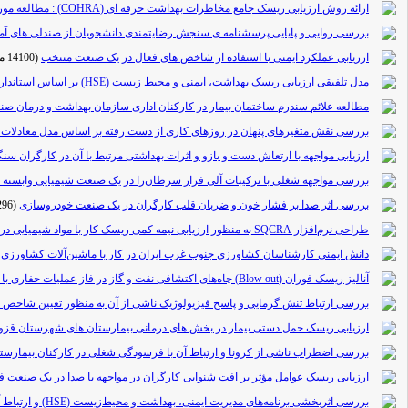
ارائه روش ارزیابی ریسک جامع مخاطرات بهداشت حرفه ای (COHRA) : مطالعه موردی در یک صنعت پتروشیمی
بررسی روایی و پایایی پرسشنامه ی سنجش رضایتمندی دانشجویان از صندلی های آ
ارزیابی عملکرد ایمنی با استفاده از شاخص های فعال در یک صنعت منتخب
(14100 مشاهده)
مدل تلفیقی ارزیابی ریسک بهداشت، ایمنی و محیط زیست (HSE) بر اساس استاندارد راهنمای مدیریت پروژه PMBOK
مطالعه علائم سندرم ساختمان بیمار در کارکنان اداری سازمان بهداشت و درمان ص
بررسی نقش متغیرهای پنهان در روزهای کاری از دست رفته بر اساس مدل معادلا
ارزیابی مواجهه با ارتعاش دست و بازو و اثرات بهداشتی مرتبط با آن در کارگران س
بررسی مواجهه شغلی با ترکیبات آلی فرار سرطان‌زا در یک صنعت شیمیایی وابسته به
بررسی اثر صدا بر فشار خون و ضربان قلب کارگران در یک صنعت خودروسازی
(13296 مشاهده)
طراحی نرم‌افزار SQCRA به منظور ارزیابی نیمه کمی ریسک کار با مواد شیمیایی در محیط کار
دانش ایمنی کارشناسان کشاورزی جنوب غرب ایران در کار با ماشین‌آلات کشاورزی
آنالیز ریسک فوران (Blow out) چاه‌های اکتشافی نفت و گاز در فاز عملیات حفاری با استفاده از تکنیک تحلیل پاپیونی (BTA) و شبکه بیزین
بررسی ارتباط تنش گرمایی و پاسخ فیزیولوژیک ناشی از آن به منظور تعیین شاخص ب
ارزیابی ریسک حمل دستی بیمار در بخش های درمانی بیمارستان های شهرستان قزوین
بررسی اضطراب ناشی از کرونا و ارتباط آن با فرسودگی شغلی در کارکنان بیمارس
ارزیابی ریسک عوامل مؤثر بر افت شنوایی کارگران در مواجهه با صدا در یک صنعت 
بررسی اثربخشی برنامه‌های مدیریت ایمنی، بهداشت و محیط‌زیست (HSE) و ارتباط آن با رضایت شغلی ، مورد مطالعه: یکی ازواحدهای تولید روغن نباتی غرب تهران