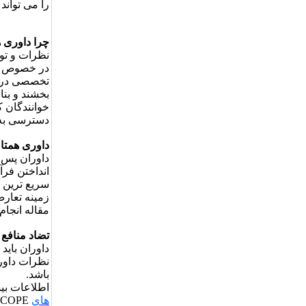
را می ­تواند
چرا داوری 
نظرات و توص
در خصوص یک 
تخصصی دریاف
بخشند و بنا
خوانندگان 
دسترسی به ن
داوری همتا
داوران پس 
انداختن فر
سریع ترین 
زمینه تعارض 
مقاله انجام
تضاد منافع
داوران باید
نظرات داوری
باشد.
اطلاعات بیش
­های
COPE مشاهده نمود.