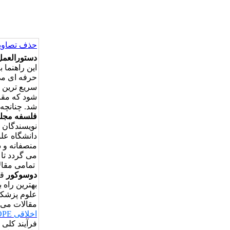
حذف تصاویر
دستورالعمل­
این راهنما
حرفه ای می 
سریع ترین 
شود که مقا
شد. چنانچه 
فلسفه مجل
نویسندگان ه
دانشگاه علو
منصفانه­ و 
می گردد تا 
تمامی مقال
دوسوکور
قر
بهترین راه
علوم پزشکی 
مقالات می 
اخلاقی
COPE برای داور
فرآیند کلی 