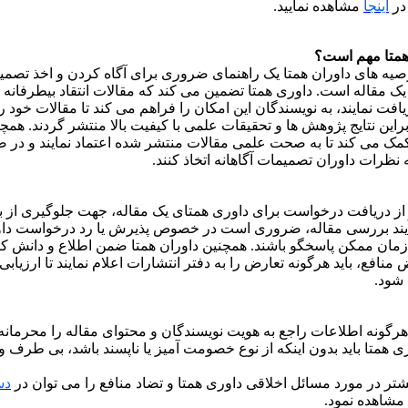
 در
اینجا
مشاهده نمایید.
همتا مهم است؟
یه­ های داوران همتا یک راهنمای ضروری برای آگاه کردن و اخذ تصمی
مقاله است. داوری همتا تضمین می­ کند که مقالات انتقاد بی­طرفانه و
ت نمایند، به نویسندگان این امکان را فراهم می کند تا مقالات خود را 
براین نتایج پژوهش ها و تحقیقات علمی با کیفیت بالا منتشر گردند. همچن
کمک می کند تا به صحت علمی مقالات منتشر شده اعتماد نمایند و در
ظرات داوران تصمیمات آگاهانه اتخاذ کنند.
از دریافت درخواست برای داوری همتای یک مقاله، جهت جلوگیری از به
آیند بررسی مقاله، ضروری است در خصوص پذیرش یا رد درخواست دا
زمان ممکن پاسخگو باشند. همچنین داوران همتا ضمن اطلاع و دانش ک
منافع، باید هرگونه تعارض را به دفتر انتشارات اعلام نمایند تا ارزیابی
 شود.
 هرگونه اطلاعات راجع به هویت نویسندگان و محتوای مقاله را محرمانه ن
 همتا باید بدون اینکه از نوع خصومت­ آمیز یا ناپسند باشد، بی­ طرف و
تر در مورد مسائل اخلاقی داوری همتا و تضاد منافع را می توان در
دس