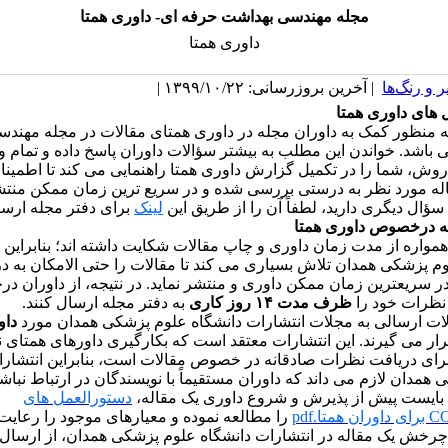
مجله مهندسی بهداشت حرفه ای- داوری همتا
داوری همتا
 و رنگ‌ها
| آخرین بروزرسانی: ۱۳۹۹/۱۰/۲۲ |
 های داوری همتا
 به منظور کمک به داوران مجله در داوری همتای مقالات در مجله مهند
باشد. خواندن این مطلب به بیشتر سؤالات داوران پاسخ داده و تمام و 
روش، شما را در تکمیل گزارش داوری همتا راهنمایی می کند تا اطمین
له مورد نظر به درستی بررسی شده و در سریع ترین زمان ممکن منتش
سؤال دیگری دارید، لطفاً آن را از طریق این
لینک
برای دفتر مجله ارسال
ه درخصوص داوری همتا
مواره از مدت زمان داوری و چاپ مقالات شکایت داشته ­اند؛ بنابراین 
م پزشکی همدان تلاش بسیاری می­ کند تا مقالات را حتی ­الامکان به د
در سریعترین زمان ممکن داوری و منتشر نماید. در نتیجه، از داوران د
نظرات خود را
ظرف مدت ۱۴ روز کاری
به دفتر مجله ارسال کنند.
ات ارسالی به مجلات انتشارات دانشگاه علوم پزشکی همدان مورد
داو
ار می­ گیرند. این انتشارات معتقد است که بکارگیری داورهای همتای 
 برای دریافت نظرات صادقانه در خصوص مقالات است، بنابراین انتشارا
همدان لازم می ­داند که داوران مستقیماً با نویسندگان در ارتباط نباشن
بایست پیش از پذیرش و شروع داوری یک مقاله،
دستورالعمل­ های
ان همتا.pdf
را مطالعه نموده و معیارهای موجود را رعایت ن
چرخش یک مقاله در انتشارات دانشگاه علوم پزشکی همدان، از ارسال ت