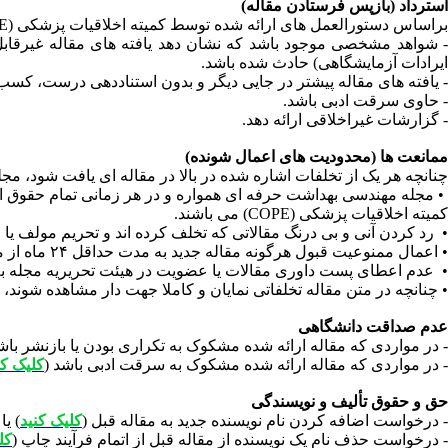
استرداد (بازپس فرستادن مقاله)
براساس دستورالعمل های ارائه شده توسط کمیته اخلاقیات پزشکی (COPE) مجله مهندسی بهداشت حرفه ای در صورت موجود بودن هر یک از شرایط چهارگانه زیر میتواند مقاله را بازپس فرستد:
- شواهد مشخصی موجود باشد که نشان دهد یافته های مقاله غیرقابل 
ایرادات آزمایشگاهی) حادث شده باشد.
- یافته های مقاله پیشتر در جایی دیگر و بدون استناددهی درست، کسب 
- حاوی سرقت ادبی باشد.
- گزارشات غیراخلاقی ارائه دهد.
ممانعت ها (محدودیت های اعمال شونده)
چنانچه هر یک از تخلفات اشاره شده در بالا در مقاله ای یافت شود، م
• مجله مهندسی بهداشت حرفه ای همواره و در هر زمانی تمام حقوق اس
کمیته اخلاقیات پزشکی (COPE) می باشند.
• رد کردن آنی و بی درنگ مقالاتی که تخلف کرده اند و تحریم مولف یا 
• اعمال ممنوعیت قبول هرگونه مقاله جدید به مدت حداقل ۲۴ ماه از مولف یا مولفانی که قوانین را نقض کرده اند.
• عدم اعطای پست داوری مقالات یا عضویت در هیئت تحریریه مجله به مول
• چنانچه در متن مقاله تخلفاتی نمایان و کاملا جهت دار مشاهده شوند، م
عدم صداقت دانشگاهی
- در مواردی که مقاله ارائه شده مشکوک به تکراری بودن یا بازنشر باش
- در مواردی که مقاله ارائه شده مشکوک به سرقت ادبی باشد (
کلیک کن
حق و حقوق تألیف و نویسندگی
- درخواست اضافه کردن نام نویسنده جدید به مقاله قبل (
کلیک کنید
) یا
- درخواست حذف نام یک نویسنده از مقاله قبل از اتمام فرآیند چاپ (
کل