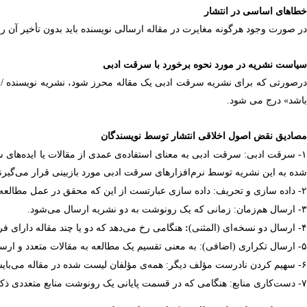
خطاهای اساسی در انتشار
در صورت وجود هرگونه مغایرت در مقاله ارسالی نویسنده باید بدون تأخیر آن را
سیاست نشریه در مورد نحوه برخورد با سرقت ادبی
درصورتی که برای نشریه سرقت ادبی یک مقاله محرز شود، نشریه نویسنده /نوی
باشد» درج می شود.
مصادیق نقض اصول اخلاقی انتشار توسط نویسندگان
۱
سرقت ادبی:
سرقت ادبی به معنای استفاده‌ی عمدی از مقالات یا ایده‌ه
شده به این نشریه توسط نرم‌افزارهای سرقت ادبی مورد بازبینی قرار می‌گیرند
۲-
داده سازی و تحریف:
داده سازی عبارتست از این که محقق در عمل مطالعه‌ای را
۳-
ارسال هم‌زمان:
زمانی که یک رونوشت به دو نشریه ارسال می‌شود.
۴-
ارسال دو نسخه‌ای (المثنی)
:
هنگامی رخ می‌دهد که دو یا چند مقاله دارای فرض
۵-
ارسال تکراری (اضافی):
به معنی تقسیم یک مطالعه به مقالات متعدد و ارسال
۶-
سهیم کردن نادرست مؤلف دیگر:
همه‌ی مؤلفان لیست شده در مقاله می‌بایس
۷-
دست‌کاری منابع:
هنگامی که در قسمت پایانی یک رونوشت منابع متعددی ذکر 