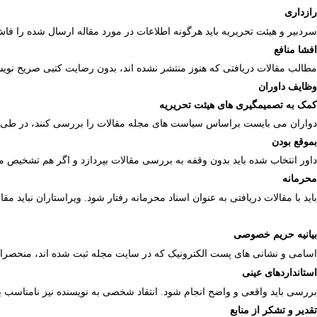
رازداری
سردبیر و هیئت
تحریریه باید هرگونه اطلاعات در مورد مقاله ارسال شده را فاش 
افشا منافع
مطالب مقالات دریافتی که هنوز منتشر نشده­ اند، بدون رضایت کتبی صریح نویسن
وظایف داوران
کمک به تصمیم­گیری­ های هیئت تحریریه
دواران می بایست براساس سیاست­ های مجله مقالات را بررسی کنند، در طی بازبینی
بموقع بودن
داور انتخاب شده باید بدون وقفه به بررسی مقالات بپردازد و اگر هم تشخیص می
محرمانه
باید
با مقالات دریافتی به عنوان اسناد محرمانه رفتار شود. ویراستاران نباید مقال
بیانیه حریم خصوصی
اسامی و نشانی های پست الکترونیک که در سایت مجله ثبت شده اند، منحصرا ب
استانداردهای عینی
بررسی باید واقعی و واضح
انجام شود. انتقاد شخصی به
نویسنده نیز نامناسب بو
تقدیر و تشکر از منابع