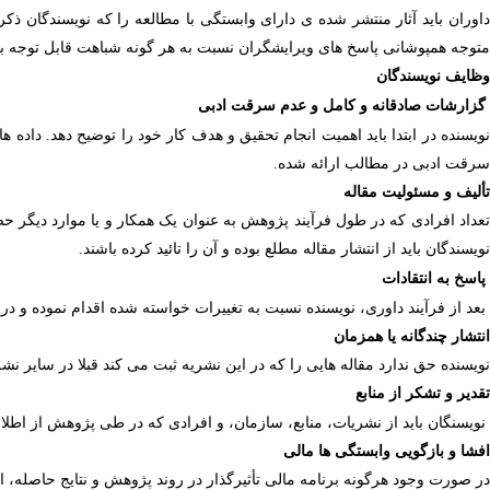
اوران باید آثار منتشر شده ی دارای وابستگی با مطالعه را که نویسندگان ذکر ن
متوجه همپوشانی پاسخ­ های ویرایشگران نسبت به هر گونه شباهت قابل توجه ب
وظایف نویسندگان
گزارشات صادقانه و کامل و عدم سرقت ادبی
ویسنده در ابتدا باید اهمیت انجام تحقیق و هدف کار خود را توضیح دهد. داده­ 
سرقت ادبی در مطالب ارائه شده.
تألیف و مسئولیت مقاله
تعداد افرادی که در طول فرآیند پژوهش به عنوان یک همکار و یا موارد دیگر حض
نویسندگان باید از انتشار مقاله مطلع بوده و آن را تائید کرده باشند.
پاسخ به انتقادات
بعد از فرآیند داوری، نویسنده نسبت به تغییرات خواسته شده اقدام نموده و در 
انتشار چندگانه یا هم­زمان
نویسنده حق ندارد مقاله ه­ایی را که در این نشریه ثبت می­ کند قبلا در سایر
تقدیر و تشکر از منابع
نویسنگان باید از نشریات، منابع، سازمان، و افرادی که در طی پژوهش از اطلاع
افشا و بازگویی وابستگی­ ها مالی
در صورت وجود هرگونه برنامه مالی تأثیرگذار در روند پژوهش و نتایج حاصله، ای