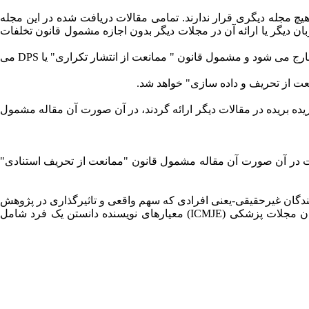
یچ مجله دیگری قرار ندارند. تمامی مقالات دریافت شده در این مجله
دیگر یا ارائه آن در مجلات دیگر بدون اجازه مشمول قانون تخلفات
چنانچه مشخص شود مقاله ای همزمان در مجله ای دیگر در فرآیند داوری است یا پیشتر در جایی چاپ شده است فوراً از دستور کار بررسی خارج می شود و مشمول قانون " ممانعت از انتشار تکراری" یا DPS می
عت از تحریف و داده سازی" خواهد شد.
ده بریده در مقالات دیگر ارائه گردند، در آن صورت آن مقاله مشمول
است در آن صورت آن مقاله مشمول قانون "ممانعت از تحریف استنادی"
ویسندگان غیرحقیقی-یعنی افرادی که سهم واقعی و تاثیرگذاری در پژوهش
نداشته اند- مشمول قانون "ممانعت از نویسندگی غیرحقیقی" خواهند شد. براساس معیارهای ارائه شده توسط کمیته بین المللی ویراستاران مجلات پزشکی (ICMJE) معیارهای نویسنده دانستن یک فرد شامل