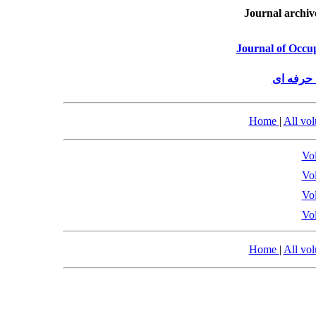
Journal archiv
Journal of Occu
حرفه ای
Home
|
All vo
Vol
Vol
Vol
Vol
Home
|
All vo