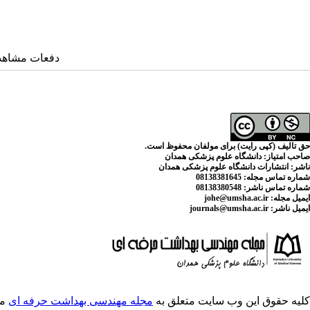
دفعات مشاهده: ۸۴۷۶ ب
حق تالیف (کپی رایت) برای مولفان محفوظ است.
صاحب امتیاز:
دانشگاه علوم پزشکی همدان
ناشر:
انتشارات دانشگاه علوم پزشکی همدان
شماره تماس مجله
: 08138381645
شماره تماس ناشر:
08138380548
ایمیل مجله:
johe@umsha.ac.ir
ایمیل ناشر:
journals@umsha.ac.ir
کلیه حقوق این وب سایت متعلق به
مجله مهندسی بهداشت حرفه ای
می