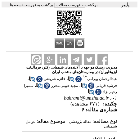
پاییز
|
برگشت به فهرست مقالات
برگشت به فهرست نسخه ها
مدیریت ریسک مواجهه با آلاینده‌های شیمیایی (کلر، فرمالدئید،
ایزوفلوران) در بیمارستان‌های منتخب ایران
۱
*
،
،
عبدالرحمان بهرامی
فائزه شریعتی
،
،
فرشید قربانی
مجید حبیبی محرز
سمیرا
رحیم نژاد
bahrami@umsha.ac.ir
۱- ،
چکیده:
(۶۷۱ مشاهده)
شماره‌ی مقاله: ۶
نوع مطالعه:
| موضوع مقاله:
مقاله پژوهشي
عوامل
شیمیایی