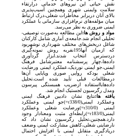
نقش حیاتی این نیروهای خدماتی درارتقاء
سلامت وایمنی شهری وهمچنین آسیب‌پذیری
بالای آنان دربرابر مخاطرات شغلی،درک ارتباط
میان مؤلفه‌های نرم‌افزاری سازمانی با عملکرد
ایمنی ضروری به نظر می‌رسد.
مواد و روش ها:
این مطالعه به‌صورت توصیفی-
تحلیلی انجام شد.جامعه
ی
آماری شامل کارکنان
شاغل دربخش‌های مختلف شهرداری نوشهربود
که ازمیان آن­ها195نفربه روش نمونه‌گیری
دردسترس انتخاب شدند.ابزار گردآوری
داده‌ها،چهار پرسشنامه معتبرشامل فرهنگ
ایمنی،جو ایمنی نوردیک،عملکرد ایمنی ورضایت
شغلی بودکه روایی صوری وپایایی آن‌ها
درمطالعات قبلی تأیید شده است.تحلیل
داده‌هابااستفاده ازضریب همبستگی پیرسون
ومدل رگرسیون لجستیک انجام شد.
یافته ها:
نتایج نشان دادبین فرهنگ ایمنی
وعملکرد ایمنی(338/0
=
)جو ایمنی وعملکرد
r
ایمنی (310
/0
=
)ورضایت شغلی وعملکرد
r
ایمنی(
183/0
=
)رابطه‌ای مثبت ومعنادار وجود
r
دارد.همچنین،تحلیل رگرسیون نشان داد که
نارضایتی شغلی،کاهش مشارکت ایمنی وضعف
دریادگیری متقابل ایمنی با افزایش احتمال