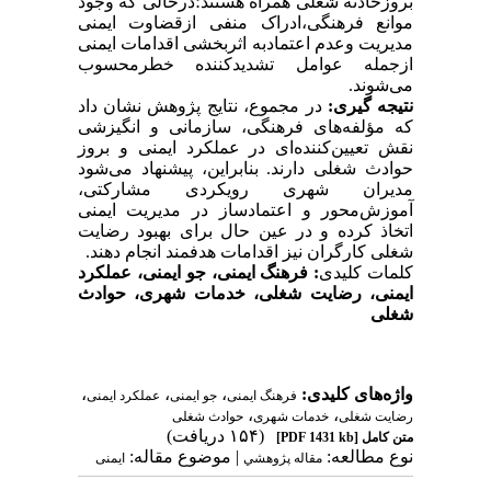
بروزحادثه شغلی همراه هستند؛درحالی که وجود
موانع فرهنگی،ادراک منفی ازقضاوت ایمنی
مدیریت وعدم اعتمادبه اثربخشی اقدامات ایمنی
ازجمله عوامل تشدیدکننده خطرمحسوب
می‌شوند.
نتیجه گیری:
در مجموع، نتایج پژوهش نشان داد
که مؤلفه‌های فرهنگی، سازمانی و انگیزشی
نقش تعیین‌کننده‌ای در عملکرد ایمنی و بروز
حوادث شغلی دارند. بنابراین، پیشنهاد می‌شود
مدیران شهری رویکردی مشارکتی،
آموزش‌محور و اعتمادساز در مدیریت ایمنی
اتخاذ کرده و در عین حال برای بهبود رضایت
شغلی کارگران نیز اقدامات هدفمند انجام دهند.
کلمات کلیدی
:
فرهنگ ایمنی، جو ایمنی، عملکرد
ایمنی، رضایت شغلی، خدمات شهری، حوادث
شغلی
واژه‌های کلیدی:
،
،
،
فرهنگ ایمنی
جو ایمنی
عملکرد ایمنی
،
،
رضایت شغلی
خدمات شهری
حوادث شغلی
(۱۵۴ دریافت)
متن کامل
[PDF 1431 kb]
نوع مطالعه:
| موضوع مقاله:
مقاله پژوهشي
ایمنی