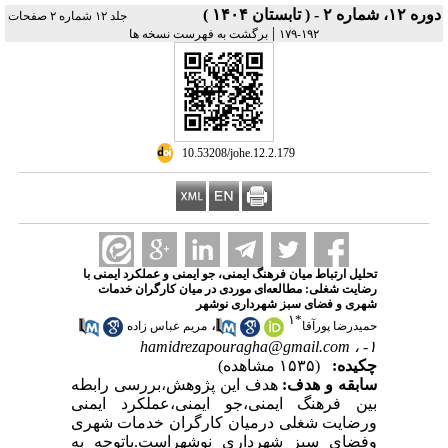
دوره ۱۲، شماره ۲ - ( تابستان ۱۴۰۴ )
جلد ۱۲ شماره ۲ صفحات
|
۱۹۲-۱۷۹
برگشت به فهرست نسخه ها
‎ 10.53208/johe.12.2.179
تحلیل ارتباط میان فرهنگ ایمنی، جو ایمنی و عملکرد ایمنی با
رضایت شغلی: مطالعه‌ای موردی در میان کارگران خدمات
شهری و فضای سبز شهرداری نوشهر
۱
*
،
حمیدرضا پورآقا
مریم عباس زاده
hamidrezapouragha@gmail.com
۱- ،
چکیده:
(۱۵۳۵ مشاهده)
سابقه و هدف:
هدف این پژوهش،بررسی رابطه
بین فرهنگ ایمنی،جو ایمنی،عملکرد ایمنی
ورضایت شغلی درمیان کارگران خدمات شهری
وفضای سبز شهرداری نوشهراست.باتوجه به