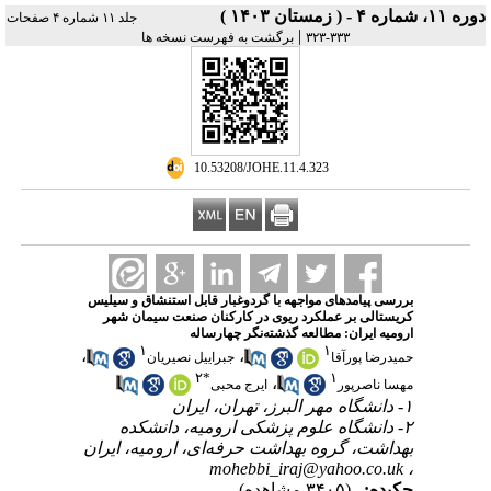
دوره ۱۱، شماره ۴ - ( زمستان ۱۴۰۳ )
جلد ۱۱ شماره ۴ صفحات
|
۳۳۳-۳۲۳
برگشت به فهرست نسخه ها
‎ 10.53208/JOHE.11.4.323
بررسی پیامدهای مواجهه با گردوغبار قابل استنشاق و سیلیس
کریستالی بر عملکرد ریوی در کارکنان صنعت سیمان شهر
ارومیه ایران: مطالعه گذشته‌نگر چهارساله
۱
۱
،
،
حمیدرضا پورآقا
جبراییل نصیریان
۲
*
۱
،
مهسا ناصرپور
ایرج محبی
۱- دانشگاه مهر البرز، تهران، ایران
۲- دانشگاه علوم پزشکی ارومیه، دانشکده
بهداشت، گروه بهداشت حرفه‌ای، ارومیه، ایران
mohebbi_iraj@yahoo.co.uk
،
چکیده:
(۳۴۰۵ مشاهده)