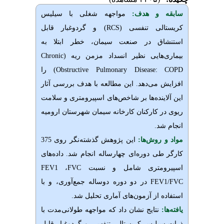
سابقه و هدف:
مواجهه شغلی با سیلیس
کریستالی تنفسی
(RCS)
و گردوغبار قابل
استنشاق در صنعت سیمان، خطر ابتلا به
بیماری‌هایی نظیر انسداد مزمن ریه
(Chronic
Obstructive Pulmonary Disease: COPD)
را
افزایش می‌دهد. این مطالعه با هدف بررسی آثار
این آلاینده‌ها بر شاخص‌های اسپیرومتری و سلامت
ریوی در کارکنان کارخانه سیمان شهرستان ارومیه
انجام شد
.
مواد و روش‌‌ها:
این پژوهش گذشته‌نگر روی 375
کارگر طی دوره‌ای چهارساله انجام شد. داده‌های
اسپیرومتری شامل
FEV1
و نسبت
FVC
،
FEV1/FVC
در دو دوره دوساله جمع‌آوری، و با
استفاده از آزمون‌های آماری تحلیل شد
.
یافته‌ها:
نتایج نشان داد که مواجهه طولانی‌مدت با
ذرات سیلیس کریستالی تنفسی و گردوغبار قابل