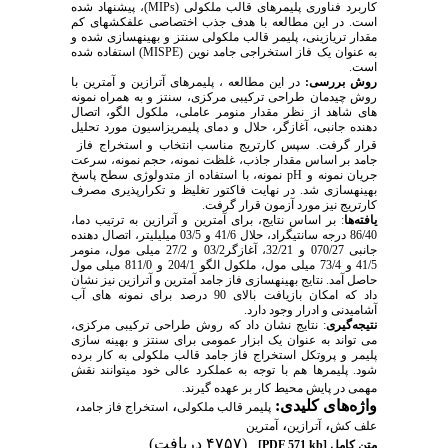
کاربرد فناوری پلیمرهای قالب ملکولی (
MIPs
)، پیشنهاد شده
است. در این مطالعه با هدف جذب اختصاصی علف­کشهای کم
مقدار تریازینی، پلیمر قالب ملکولی سنتز و بهینه­سازی شده و
به عنوان یک فاز استخراجی جامد نوین (
MISPE
) استفاده شده
است.
روش بررسی:
در این مطالعه ، پلیمرهای آترازین و آمترین با
روش چیدمان طراحی ترکیبی مرکزی، سنتز و به همراه نمونه
های شاهد از نظر مقدار منومر عاملی، ملکول الگو، اتصال
دهنده جانبی، آغازگر، حلال و دمای پلیمریزاسیون مورد تحلیل
قرار گرفت. سپس کارتریج مناسب انتخاب و استخراج فاز
جامد بر اساس مقدار جاذب، غلظت نمونه، حجم نمونه، سرعت
جریان نمونه و
pH
نمونه، با استفاده از متدولوژی سطح پاسخ
بهینه­سازی شد. در نهایت فاکتور تغلیظ و تکرارپذیری مصرف
کارتریج نیز مورد آزمون قرار گرفت.
یافته
ها
: بر اساس نتایج، برای آمترین و آترازین به ترتیب دما،
86/40 درجه سانتیگراد، حلال 41/6 و 03/5 میلی­لیتر، اتصال دهنده
جانبی 070/27 و 32/21، آغازگر03/2 و 27/2 میلی مول، منومر
41/5 و 73/4 میلی مول، ملکول الگو 204/1 و 811/0 میلی مول
حاصل آمد. نتایج بهینه­سازی فاز جامد آمترین و آترازین نیز نشان
داد که امکان بازیافت بالای 90 درصد برای نمونه های آب
آشامیدنی و ادرار وجود دارد.
نتیجه
گیری
: نتایج نشان داد که روش طراحی ترکیبی مرکزی،
می تواند به عنوان یک ابزار عمومی برای سنتز و بهینه سازی
پلیمر و پروتکل استخراج فاز جامد قالب ملکولی به کار برده
شود. پلیمرها هم با توجه به عملکرد عالی خود می­توانند نقش
مهمی در پایش محیط کار بر عهده گیرند.
واژه‌های کلیدی:
،
،
پلیمر قالب ملکولی
استخراج فاز جامد
،
،
علف کش
آترازین
آمترین
(۴۷۵۷ دریافت)
متن کامل
[PDF 571 kb]