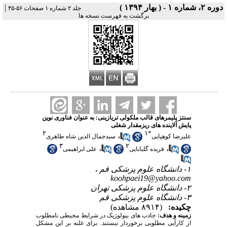
دوره ۲، شماره ۱ - ( بهار ۱۳۹۴ )
|
جلد ۲ شماره ۱ صفحات ۵۶-۴۵
برگشت به فهرست نسخه ها
سنتز پلیمرهای قالب ملکولی تریازینی: به عنوان فناوری نوین
پایش آلاینده های ریزمقدار شغلی
۲
۱
*
،
علیرضا کوهپایی
سیدجمال الدین شاه طاهری
۳
۲
،
،
فریده گلبابایی
علی ابراهیمی
۱- دانشگاه علوم پزشکی قم ،
koohpaei19@yahoo.com
۲- دانشگاه علوم پزشکی تهران
۳- دانشگاه علوم پزشکی قم
چکیده:
(۸۹۱۴ مشاهده)
زمینه و هدف:
جاذب های بیولوژیک در شرایط محیطی نامطلوب
از کارآیی مطلوبی برخوردار نیستند. برای غلبه بر این مشکل