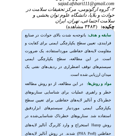
sajad.afshari111@gmail.com
۲- گروه ارگونومی، مرکز تحقیقات سلامت در
حوادث و بلایا، دانشگاه علوم توان بخشی و
سلامت اجتماعی، تهران، ایران
چکیده:
(۳۴۸۳ مشاهده)
سابقه و هدف:
باتوجه‌به شدت بالای حوادث در صنایع
فرایندی، تعیین سطح یکپارچگی ایمنی برای کفایت و
مقاومت لایه‌های حفاظتی مورداستفاده، یک ضرورت
است. در این مطالعه، سطح یکپارچگی ایمنی
سیستم‌های توقف اضطراری در ردیف‌های نفتی یک
میدان ارزیابی شده است.
مواد و روش‌‌ها:
در این مطالعه، از دو روش مطالعه
خطر و راهبری عملیات برای شناسایی سناریوهای
خطرناک و آنالیز لایه‌های حفاظتی برای تعیین سطح
یکپارچگی ایمنی موردنیاز سیستم‌های ابزاردقیق
استفاده شد. سناریوهای خطرناک شناسایی‌شده در
روش
استخراج و وارد کاربرگ آنالیز لایه‌های
Hazop
حفاظتی
(
)
شدند. در روش آنالیز لایه‌های
PHA Pro8