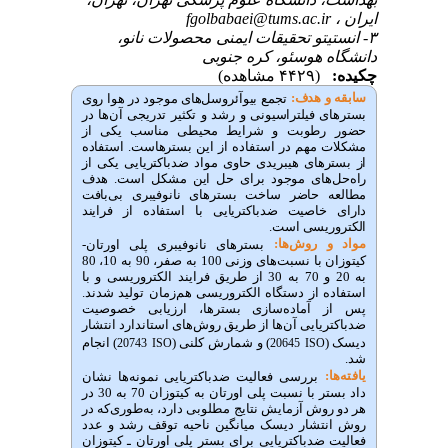
ایران ،
fgolbabaei@tums.ac.ir
۳- انستیتو تحقیقات ایمنی محصولات نانو،
دانشگاه هوسئو، کره جنوبی
چکیده:
(۴۴۲۹ مشاهده)
سابقه و هدف:
تجمع بیوآئروسل‌های موجود در هوا روی
بسترهای فیلتراسیونی و رشد و تکثیر تدریجی آن‌ها در
حضور رطوبت و شرایط محیطی مناسب یکی از
مشکلات مهم در استفاده از این بسترهاست.
استفاده
از بسترهای هیبریدی حاوی مواد ضدباکتریایی یکی از
راه‌حل‌های موجود برای حل این مشکل است.
هدف
مطالعه حاضر ساخت بسترهای نانوفیبری بی‌بافت
دارای خاصیت ضدباکتریایی با استفاده از فرایند
الکتروریسی است.
مواد و روش‌‌ها:
بسترهای نانوفیبری پلی اورتان-
کیتوزان با نسبت‌های وزنی 100 به صفر، 90 به 10، 80
به 20 و 70 به 30 از طریق فرایند الکتروریسی و با
استفاده از دستگاه الکتروریسی هم‌زمان تولید شدند.
پس از آماده‌سازی بسترها، ارزیابی خصوصیت
ضدباکتریایی آن‌ها از طریق روش‌های استاندارد انتشار
دیسک (
) و شمارش کلنی (
) انجام
20743
ISO
20645
ISO
شد.
یافته‌ها:
بررسی فعالیت ضدباکتریایی نمونه‌ها نشان
داد بستر با نسبت پلی اورتان به کیتوزان 70 به 30 در
هر دو روش آزمایش نتایج مطلوبی دارد، به‌طوری‌که در
روش انتشار دیسک میانگین ناحیه توقف رشد و عدد
فعالیت ضدباکتریایی برای بستر پلی اورتان ـ کیتوزان