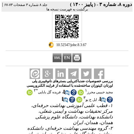
دوره ۸، شماره ۳ - ( پاییز ۱۴۰۰ )
|
جلد ۸ شماره ۳ صفحات ۷۳-۶۷
برگشت به فهرست نسخه ها
‎ 10.52547/johe.8.3.67
بررسی خصوصیات ضدباکتریایی بسترهای نانوفیبری پلی
اورتان-کیتوزان ساخته‌شده با استفاده از فرایند الکتروریسی
۲
*
۱
،
مجید حبیبی محرز
فریده گل بابایی
۳
،
ایل ج یو
۱- قطب علمی آموزشی بهداشت حرفه‌ای،
مرکز تحقیقات بهداشت و ایمنی شغلی،
دانشکده بهداشت، دانشگاه علوم پزشکی
همدان، همدان، ایران
۲- گروه مهندسی بهداشت حرفه‌ای، دانشکده
بهداشت، دانشگاه علوم پزشکی تهران، تهران،