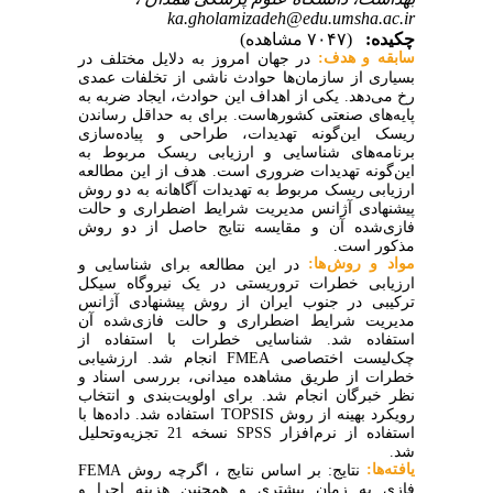
ka.gholamizadeh@edu.umsha.ac.ir
چکیده:
(۷۰۴۷ مشاهده)
سابقه و هدف:
در جهان امروز به دلایل مختلف در
بسیاری از سازمان‌ها حوادث ناشی از تخلفات عمدی
رخ می‌دهد. یکی از اهداف این حوادث، ایجاد ضربه به
پایه‌های صنعتی کشورهاست. برای به حداقل رساندن
ریسک این‌گونه تهدیدات، طراحی و پیاده‌سازی
برنامه‌های شناسایی و ارزیابی ریسک مربوط به
این‌گونه تهدیدات ضروری است. هدف از این مطالعه
ارزیابی ریسک مربوط به تهدیدات آگاهانه به دو روش
پیشنهادی آژانس مدیریت شرایط اضطراری و حالت
فازی‌شده آن و مقایسه نتایج حاصل از دو روش
مذکور است.
مواد و روش‌‌ها:
در این مطالعه برای شناسایی و
ارزیابی خطرات تروریستی در یک نیروگاه سیکل
ترکیبی در جنوب ایران از روش پیشنهادی آژانس
مدیریت شرایط اضطراری و حالت فازی‌شده آن
استفاده شد. شناسایی خطرات با استفاده از
چک‌لیست اختصاصی
FMEA
انجام شد. ارزشیابی
خطرات از طریق مشاهده میدانی، بررسی اسناد و
نظر خبرگان انجام شد. برای اولویت‌بندی و انتخاب
رویکرد بهینه از روش
TOPSIS
استفاده شد. داده‌ها با
استفاده از نرم‌افزار
SPSS
نسخه 21 تجزیه‌وتحلیل
شد.
یافته‌ها:
نتایج: بر اساس نتایج ، اگرچه روش FEMA
فازی به زمان بیشتری و همچنین هزینه اجرا و