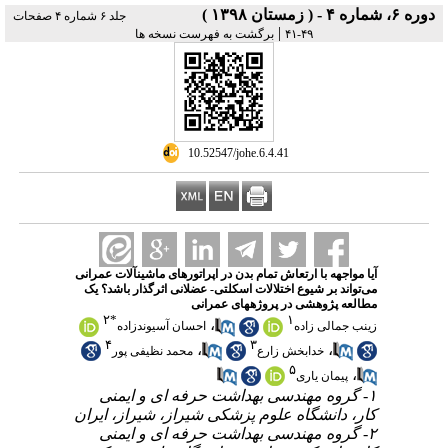
دوره ۶، شماره ۴ - ( زمستان ۱۳۹۸ )
جلد ۶ شماره ۴ صفحات
|
۴۹-۴۱
برگشت به فهرست نسخه ها
‎ 10.52547/johe.6.4.41
آیا مواجهه با ارتعاش تمام بدن در اپراتورهای ماشینآلات عمرانی
می‌تواند بر شیوع اختلالات اسکلتی- عضلانی اثرگذار باشد؟ یک
مطالعه پژوهشی در پروژههای عمرانی
۲
*
۱
،
زینب جمالی زاده
احسان آسیوندزاده
۴
۳
،
،
خدابخش زارع
محمد نظیفی پور
۵
،
پیمان یاری
۱- گروه مهندسی بهداشت حرفه ای و ایمنی
کار، دانشگاه علوم پزشکی شیراز، شیراز، ایران
۲- گروه مهندسی بهداشت حرفه ای و ایمنی