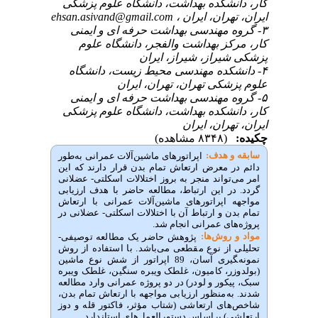
کار، دانشکده بهداشت، دانشگاه علوم پزشکی
ایران، تهران، ایران ،
ehsan.asivand@gmail.com
۳- گروه مهندسی بهداشت حرفه ای و ایمنی
کار، مرکز بهداشت والفجر، دانشگاه علوم
پزشکی شیراز، شیراز، ایران
۴- دانشکده مهندسی محیط زیست، دانشگاه
علوم پزشکی تهران، تهران، ایران
۵- گروه مهندسی بهداشت حرفه ای و ایمنی
کار، دانشکده بهداشت، دانشگاه علوم پزشکی
ایران، تهران، ایران
چکیده:
(۸۳۴۸ مشاهده)
سابقه و هدف:
اپراتورهای ماشین‌آلات عمرانی به‌طور
دائم در معرض ارتعاش تمام بدن قرار دارند که این
امر می‌تواند منجر به بروز اختلالات اسکلتی- عضلانی
گردد. در این ارتباط، مطالعه حاضر با هدف ارزیابی
مواجهه اپراتورهای ماشین‌آلات عمرانی با ارتعاش
تمام بدن و ارتباط آن با اختلالات اسکلتی- عضلانی در
پروژه‌های عمرانی انجام شد.
مواد و روش‌‌ها:
پژوهش حاضر یک مطالعه توصیفی-
تحلیلی از نوع مقطعی می‌باشد. با استفاده از روش
نمونه‌‍گیری آسان، 89 اپراتور از شش نوع ماشین
(بولدوزر، کامیون، غلطک ویبره سنگین، غلطک ویبره
سبک، پیکور و لودر) در دو پروژه عمرانی وارد مطالعه
شدند. به‌منظور ارزیابی مواجهه با ارتعاش تمام بدن،
شاخص‌های ارتعاشی (شتاب مؤثر، فاکتور قله و دوز
ارتعاشی) بر‌اساس دستورالعمل‌های استاندارد