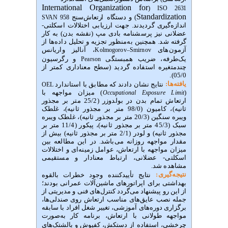
International Organization for
(
ISO 2631
Standardization
) و دستگاه
ارتعاش‌سنج
SVAN 958
اندازه‌گیری
گردیدند. جهت ارزیابی اختلالات اسکلتی-
عضلانی نیز پرسشنامه بادی مپ
(نقشه بدن)
به کار
گرفته شد. همچنین به‌منظور تجزیه و تحلیل داده‌ها از
آزمون‌های
، آنالیز واریانس
‌Kolmogorov–Smirnov
یک‌طرفه، ضریب همبستگی
و رگرسیون
Pearson
چند‌متغیره استفاده گردید (سطح معنا‌داری کمتر از
05/0).
یافته‌ها:
نتایج نشان دادند که مطابق با استاندارد
OEL
(
)
میزان مواجهه با
Occupational Exposure Limit
ارتعاش تمام بدن در بولدوزر (25/2 متر بر مجذور
ثانیه)، کامیون (98/0 متر بر مجذور ثانیه)، غلطک
ویبره سنگین (20/3 متر بر مجذور ثانیه)، غلطک ویبره
سبک (45/3 متر بر مجذور ثانیه)، پیکور (11/4 متر بر
مجذور ثانیه) و لودر (2/1 متر بر مجذور ثانیه) بیش از
مقدار مواجهه روزانه می‌باشد. در این مطالعه بین
میزان مواجهه با ارتعاش، عوامل زمینه‌ای و اختلالات
اسکلتی- عضلانی، ارتباط معنا‌دار و مستقیمی
مشاهده شد.
نتیجه‌گیری:
نتایج تأییدکننده وجود خطرات بالقوه
بهداشتی برای اپراتورهای ماشین‌آلات عمرانی بودند؛
از این رو پیشنهاد می‌گردد کنترل‌های فنی و مدیریتی از
جمله نصب عایق‌های مناسب ارتعاش روی صندلی‌ها،
برگزاری دوره‌های آموزشی، تغییر شغل افراد با سابقه
مواجهه طولانی با ارتعاش، برنامه کار به
صورت
چرخشی، استفاده
از
دستکش، کفپوش و بالشتک‌های