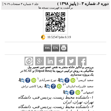
دوره ۶، شماره ۳ - ( پاییز ۱۳۹۸ )
|
جلد ۶ شماره ۳ صفحات ۱۹-۹
برگشت به فهرست نسخه ها
‎ 10.52547/johe.6.3.9
بررسی و آنالیز حادثه منجر به نقص عضو حین تعمیر بیل
مکانیکی به روش ترکیبی تریپود بتا (Tripod Beta) و SCAT در
یک پروژه سدسازی
۱
۱
،
،
سعید کریمی
تورج نصرآبادی
۲
*
،
سعید علی‌زاده انباردان
زهرا کاشی تراش
۳
اصفهانی
۱- دانشکده محیط زیست، پردیس فنی، دانشگاه
تهران، تهران، ایران
۲- دانشکده محیط زیست، پردیس فنی، دانشگاه