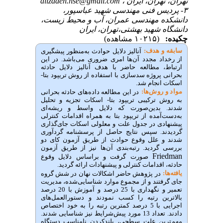
تهران، تهران، ایران ،
alizadeh.hse@gmail.com
۳- پردیس فنی مهندسی شهید عباسپور،
دانشکده مهندسی عمران، آب و محیط زیست،
دانشگاه شهید بهشتی،تهران، ایران
چکیده:
(۱۰۲۱۵ مشاهده)
سابقه و هدف:
آنالیز دلایل حوادث به‌منظور پیشگیری
از رخداد مجدد آن‌ها امری ضروری می‌باشد. در این
ارتباط، مطالعه حاضر با هدف آنالیز دلایل حادثه
بحرانی پروژه سدسازی با استفاده از روش تریپود بتا-
اسکات انجام شد.
مواد و روش‌‌ها:
در این مطالعه داده‌های حادثه بحرانی
به روش ترکیبی تریپود بتا- اسکات تجزیه و تحلیل
شدند. بدین‌صورت که دلایل واسط و ریشه‌ای
به‌دست‌آمده از تریپود بتا به همراه اقدامات کنترلی
پیشنهادی در جدول علت و معلولی اسکات جای‌گذاری
گردیدند. سپس نتایج حاصل از پرسشنامه گردآوری
شدند و علل وقوع حوادث از طریق آزمون کای دو
بررسی گردید. رتبه‌بندی آن‌ها نیز از طریق آزمون
Friedman
صورت گرفت و براساس دلایل وقوع
حادثه، اقدامات کنترلی و پیشنهادات ارائه گردید.
یافته‌ها:
در پژوهش حاضر اشکالات نهان در شش گروه
جای گرفتند و از مجموع موارد شناسایی‌شده، مدیریت
تعمیر و نگهداری با 25 درصد و آموزش با 20 درصد
بالاترین رتبه را کسب نمودند و دستورالعمل‌های
اجرایی با 5 درصد کمترین رتبه را به خود اختصاص
دادند. تعداد 13 مورد پیش‌شرایط نیز شناسایی شدند.
مهم‌ترین علت سطحی، بلندکردن نامناسب دستگاه